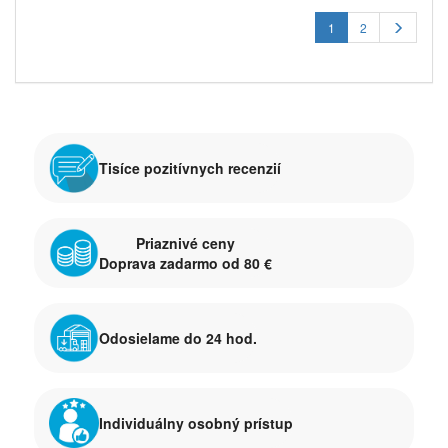
1
2
Tisíce pozitívnych recenzií
Priaznivé ceny
Doprava zadarmo od 80 €
Odosielame do 24 hod.
Individuálny osobný prístup