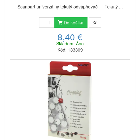
určený do veľmi obľúbených
kapsľových
Scanpart univerzálny tekutý odvápňovač 1 l Tekutý ...
výrobníkov kávy
. Použitie tohto prípravku je veľmi
jednoduché, stačí len vložiť tabletu do prístroja
rovnako ako pri príprave kávy a spustiť odvápňovací
Do košíka
cyklus.
8,40 €
Hľadáte ten
najvhodnejší čistiaci a odvápňovací
Skladom: Áno
prostriedok pre váš kávovar
značky Bosch alebo
Kód: 133309
Siemens a nie ste si istí tým, ktorej položke nášho
sortimentu by ste mali dať prednosť?
Kontaktujte
nás
, radi vám vhodný prostriedok pre vaše
zariadenie odporučíme a pokúsime sa vám poradiť aj
s vhodnou starostlivosťou o vaše zariadenie.