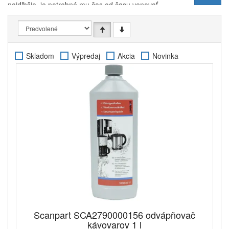
najdlhšie, je potrebné mu čas od času venovať
pozornosť a zabezpečiť mu
primeranú údržbu a
efektívne vyčistenie
. K tomuto účelu si môžete
vybrať niektoré z našej
ponuky čistiacich tabliet
,
odvápňovačov
a
konzervačných obrúskov
značky
Skladom
Výpredaj
Akcia
Novinka
Bosch / Siemens. Väčšina užívateľov sa obáva
odvápňovať prístroj častejšie, pretože by ho tak mohli
ohroziť koróziou vnútorných priestorov. Ak však
použijete vhodné prostriedky, môžete sa tomuto
riziku efektívne vyhnúť alebo mu naopak dokonca
predchádzať.
Odvápňovacie tablety 2v1 Bosch /
Siemens 00311821
si poradí nielen s
odstránením
vodného kameňa
a vyčistením vášho espressovač,
rýchlovarné kanvice a ohrievače vody, zvýši dokonca
odolnosť vašich prístrojov voči hrdzi. Ak budete
tablety používať pravidelne,
zlepšíte tak funkciu
vašich domácich spotrebičov a výrazne
predĺžite ich
životnosť
.
V našom sortimente nájdete čističe a odvápňovača
pre celý rad kávovarov značiek Siemens a Bosch.
Scanpart SCA2790000156 odvápňovač
Medzi inými si u nás môžete vybrať tiež spoľahlivý
kávovarov 1 l
odvápňovač Bosch Tassimo TCZ6004
, ktorý je