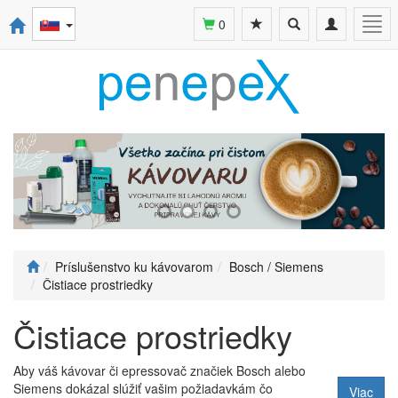
Toggle
Toggle
Togg
0
search
navigation
navi
Príslušenstvo ku kávovarom
Bosch / Siemens
Čistiace prostriedky
Čistiace prostriedky
Aby váš kávovar či epressovač značiek Bosch alebo
Siemens dokázal slúžiť vašim požiadavkám čo
Viac