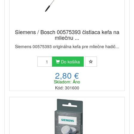
Siemens / Bosch 00575393 čistiaca kefa na
mliečnu ...
Siemens 00575393 originálna kefa pre mliečne hadič...
Do košíka
2,80 €
Skladom: Áno
Kód: 301600