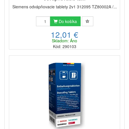
Siemens odvápňovacie tablety 2v1 312095 TZ80002A /...
Do košíka
12,01 €
Skladom: Áno
Kód: 290103