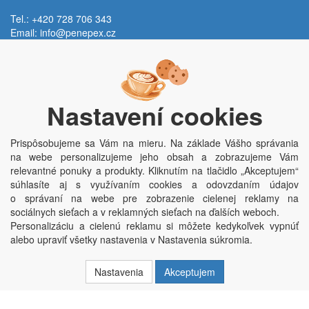
Tel.: +420 728 706 343
Email:
info@penepex.cz
Po - Pi:
9:00 - 15:00 hod.
Trávník 2076, 686 03 Staré Město
Nastavení cookies
Prispôsobujeme sa Vám na mieru. Na základe Vášho správania
na webe personalizujeme jeho obsah a zobrazujeme Vám
relevantné ponuky a produkty. Kliknutím na tlačidlo „Akceptujem“
súhlasíte aj s využívaním cookies a odovzdaním údajov
o správaní na webe pre zobrazenie cielenej reklamy na
Copyright © Penepex s.r.o. 2025, powered by
ABRA E-shop
sociálnych sieťach a v reklamných sieťach na ďalších weboch.
Penepex s.r.o., Za Špicí 1798, 686 03 Staré Město; IČO: 03220923; DIČ:
Personalizáciu a cielenú reklamu si môžete kedykoľvek vypnúť
CZ03220923; zápis do obchodního rejstříku dne 22. 7. 2014, krajský soud v
alebo upraviť všetky nastavenia v Nastavenia súkromia.
Brně oddíl C, vložka 84002
Nastavenia
Akceptujem