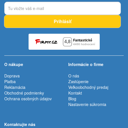
Prihlásiť
O nákupe
Informácie o firme
Doprava
O nás
Platba
Zastúpenie
Reklamácia
Veľkoobchodný predaj
Obchodné podmienky
Kontakt
Ochrana osobných údajov
Blog
Nastavenie súkromia
Kontaktujte nás