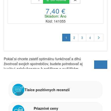
7,40 €
Skladom: Áno
Kód: 141055
1
2
3
4
Pokiaľ si chcete zaistiť optimálnu funkčnosť a dlhú
životnosť svojich spotrebičov, budete potrebovať aj
Viac
kvalitné
príslušenstvo k práčkam a sušičkám
.
Kúpou
príslušenstva pre práčky a sušičk
y na
Penepex.sk si môžete byť istí, že sú kvalitné a
funkčné. Naše výrobky sú dovážané od uznávaných
Tisíce pozitívnych recenzií
výrobcov na trhu, ktorých vybavenie sa nachádza
takmer v každom slovenskom domove
Priaznivé ceny