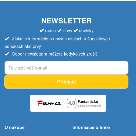
NEWSLETTER
radca
zľavy
novinky
Získajte informácie o nových akciách a špeciálnych
ponukách ako prvý
Odber newslettera môžete kedykoľvek zrušiť
Prihlásiť
O nákupe
Informácie o firme