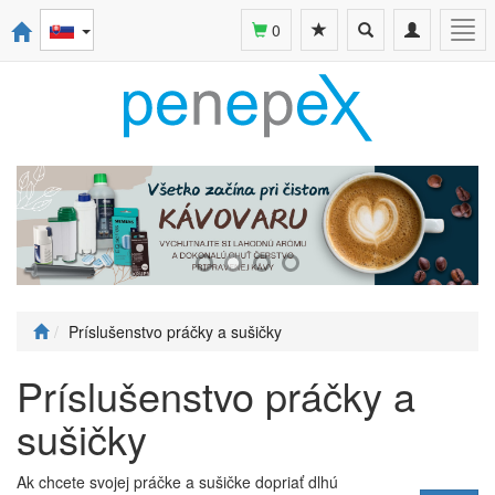
Toggle
Toggle
Togg
0
search
navigation
navi
Príslušenstvo práčky a sušičky
Príslušenstvo práčky a
sušičky
Ak chcete svojej práčke a sušičke dopriať dlhú