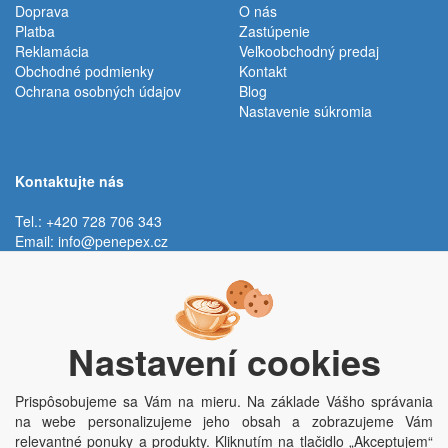
Doprava
O nás
Platba
Zastúpenie
Reklamácia
Veľkoobchodný predaj
Obchodné podmienky
Kontakt
Ochrana osobných údajov
Blog
Nastavenie súkromia
Kontaktujte nás
Tel.: +420 728 706 343
Email:
info@penepex.cz
Po - Pi:
9:00 - 15:00 hod.
Trávník 2076, 686 03 Staré Město
Nastavení cookies
Prispôsobujeme sa Vám na mieru. Na základe Vášho správania
na webe personalizujeme jeho obsah a zobrazujeme Vám
relevantné ponuky a produkty. Kliknutím na tlačidlo „Akceptujem“