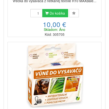
Vrecká do vysávača z netkanej textílie R10 MAXBale...
Do košíka
10,00 €
Skladom: Áno
Kód: 305705