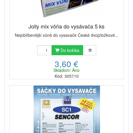
Jolly mix vôňa do vysávača 5 ks
Nejoblíbenější vůně do vysavače České dvojzložkové...
Do košíka
3,60 €
Skladom: Áno
Kód: 305710