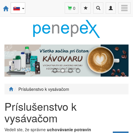
Toggle
Toggle
Togg
0
search
navigation
navi
Príslušenstvo k vysávačom
Príslušenstvo k
vysávačom
Vedeli ste, že správne
uchovávanie potravín