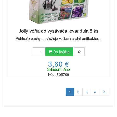
Jolly vôňa do vysávača levanduľa 5 ks
Pohlcuje pachy, osviežuje vzduch a plní antibakter...
Do košíka
3,60 €
Skladom: Áno
Kód: 305709
1
2
3
4