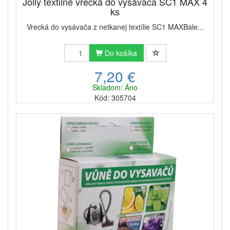
Jolly textilné vrecká do vysávača SC1 MAX 4
ks
Vrecká do vysávača z netkanej textílie SC1 MAXBale...
Do košíka
7,20 €
Skladom: Áno
Kód: 305704