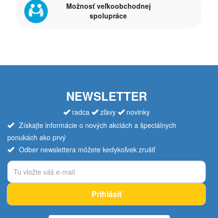
Možnosť veľkoobchodnej
spolupráce
NEWSLETTER
radca
zľavy
novinky
Získajte informácie o nových akciách a špeciálnych
ponukách ako prvý
Odber newslettera môžete kedykoľvek zrušiť
Prihlásiť