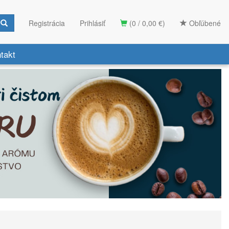
Registrácia
Prihlásiť
(0 / 0,00 €)
Obľúbené
takt