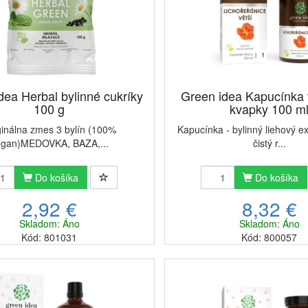
dea Herbal bylinné cukríky
Green idea Kapucínka t
100 g
kvapky 100 m
ginálna zmes 3 bylín (100%
Kapucínka - bylinný liehový e
egan)MEDOVKA, BAZA,...
čistý r...
Do košíka
Do košíka
2,92 €
8,32 €
Skladom: Áno
Skladom: Áno
Kód: 801031
Kód: 800057