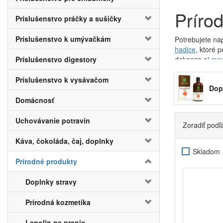
Príro
Príslušenstvo práčky a sušičky
Príslušenstvo k umývačkám
Potrebujete na
hadice
, ktoré 
Príslušenstvo digestory
dokonca aj
mon
Chcete šetriť s
Príslušenstvo k vysávačom
kohútikom. Tým 
Dop
dobre. U nás n
Domácnosť
Perlátor zaobst
vodou.
Uchovávanie potravín
Zoradiť podľ
Pokiaľ má vaša 
ktorých si určit
Káva, čokoláda, čaj, doplnky
Skladom
Špeciálne na 
Prírodné produkty
kameňov, ktor
nie je nutné čis
Doplnky stravy
Okrem kúpeľne 
bytu. A ako čer
Prírodná kozmetika
Lanolín na pranie