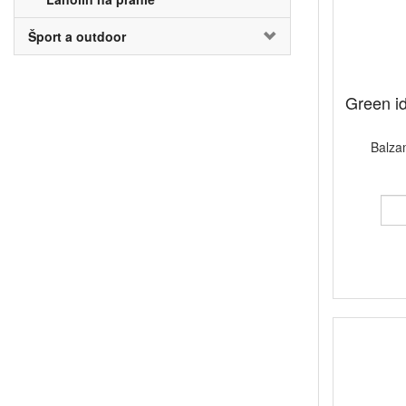
Šport a outdoor
Green i
Balza