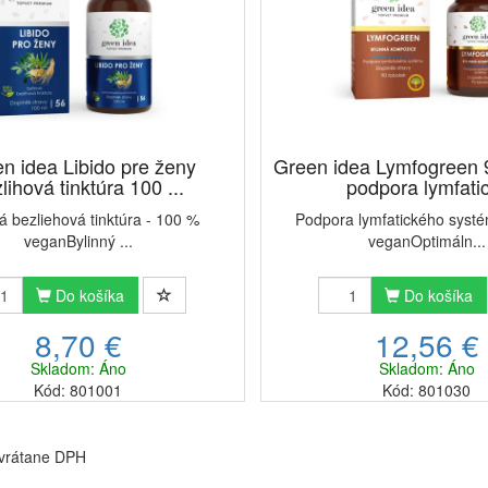
n idea Libido pre ženy
Green idea Lymfogreen 9
lihová tinktúra 100 ...
podpora lymfatic
á bezliehová tinktúra - ​100 %
Podpora lymfatického systé
veganBylinný ...
veganOptimáln...
Do košíka
Do košíka
8,70 €
12,56 €
Skladom: Áno
Skladom: Áno
Kód: 801001
Kód: 801030
 vrátane DPH