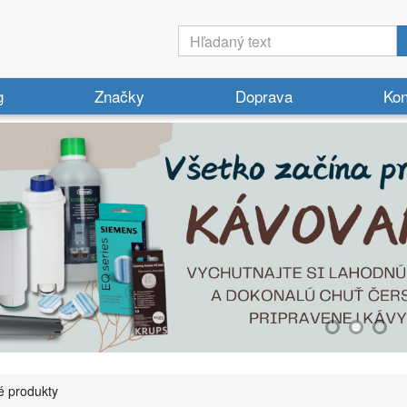
g
Značky
Doprava
Kon
é produkty