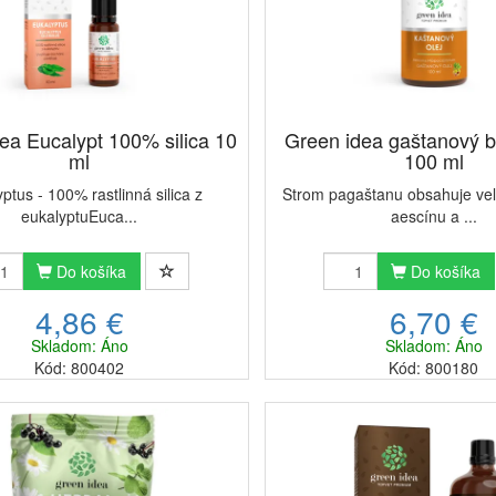
ea Eucalypt 100% silica 10
Green idea gaštanový by
ml
100 ml
ptus - 100% rastlinná silica z
Strom pagaštanu obsahuje ve
eukalyptuEuca...
aescínu a ...
Do košíka
Do košíka
4,86 €
6,70 €
Skladom: Áno
Skladom: Áno
Kód: 800402
Kód: 800180