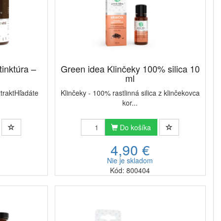
inktúra –
Green idea Klinčeky 100% silica 10
l
ml
xtraktHľadáte
Klinčeky - 100% rastlinná silica z klinčekovca
kor...
Do košíka
4,90 €
Nie je skladom
Kód: 800404