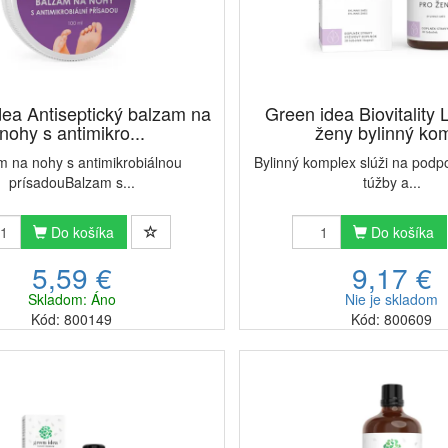
dea Antiseptický balzam na
Green idea Biovitality 
nohy s antimikro...
ženy bylinný kom
m na nohy s antimikrobiálnou
Bylinný komplex slúži na podp
prísadouBalzam s...
túžby a...
Do košíka
Do košíka
5,59 €
9,17 €
Skladom: Áno
Nie je skladom
Kód: 800149
Kód: 800609