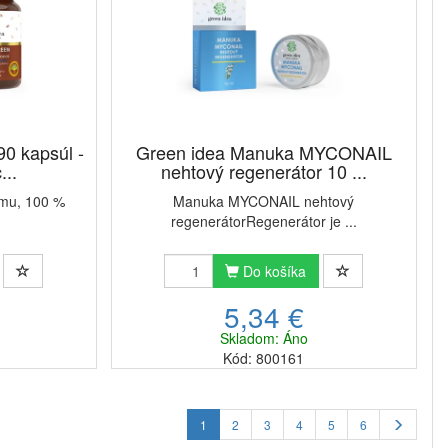
0 kapsúl -
Green idea Manuka MYCONAIL
...
nehtový regenerátor 10 ...
mu, ​100 %
Manuka MYCONAIL nehtový
regenerátorRegenerátor je ...
Do košíka
5,34 €
Skladom: Áno
Kód: 800161
1
2
3
4
5
6