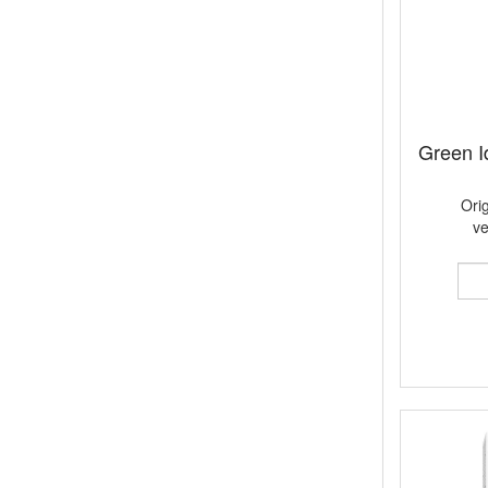
Green I
Ori
v