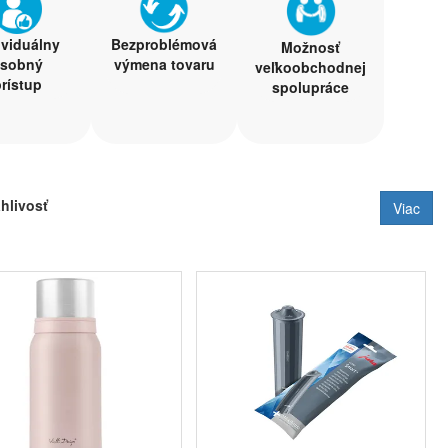
ividuálny
Bezproblémová
Možnosť
osobný
výmena tovaru
veľkoobchodnej
rístup
spolupráce
u
hlivosť
Viac
r.o.
 ako sú
Saeco
,
DeLonghi
,
Krups
,
Jura
alebo
Brita
.
m sú to
vodné filtre do chladničiek
,
kávovarov
,
filtračných
m je
príslušenstvo ku kávovarom
, kde Vám môžeme
ov
, tak aj
náhradných dielov
.
u špecializáciou. Je to najmä príslušenstvo pre biele