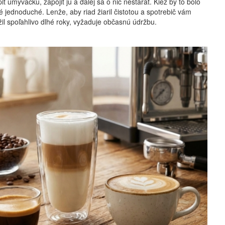
iť umývačku, zapojiť ju a ďalej sa o nič nestarať. Kiež by to bolo
é jednoduché. Lenže, aby riad žiaril čistotou a spotrebič vám
žil spoľahlivo dlhé roky, vyžaduje občasnú údržbu.