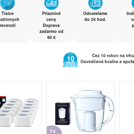
Tisíce
Priaznivé
Odosielame
Ind
zitívnych
ceny
do 24 hod.
recenzií
Doprava
p
zadarmo od
80 €
Cez 10 rokov na trh
Osvedčená kvalita a spoľa
Vitajte v e-shope
rodinné spoločnosti Penepex s.
ponuke nájdete najlepšie produkty od svetoznámych výrobcov značiek
šej firmy spočíva v ponuke produktov na filtráciu vody - predovšetký
trov do filtračných systémov
a
filtry do bazénů a SPA
. Ďalším sortimento
ponúknuť kompletný sortiment
filtrov
,
čistiacich prostriedk
snažíme zaraďovať do ponuky ďalšie produkty, ktoré sú v súlade s našo