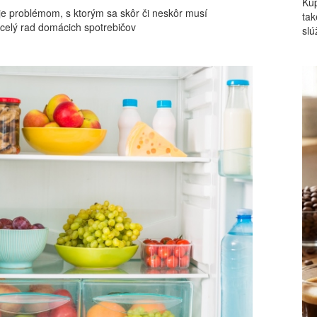
Kúp
je problémom, s ktorým sa skôr či neskôr musí
tak
 celý rad domácich spotrebičov
slú