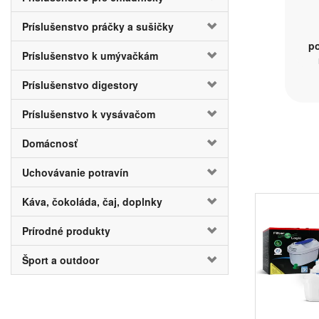
Príslušenstvo práčky a sušičky
po
Príslušenstvo k umývačkám
Príslušenstvo digestory
Príslušenstvo k vysávačom
Domácnosť
Uchovávanie potravín
Káva, čokoláda, čaj, doplnky
Prírodné produkty
V našej 
Hlavný smer na
Šport a outdoor
kanvíc
,
fil
Neustále sa 