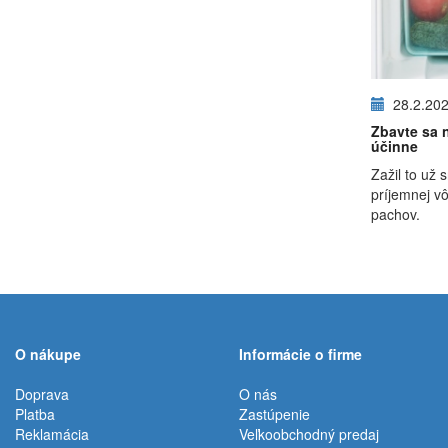
28.2.20
Zbavte sa 
účinne
Zažil to už 
príjemnej v
pachov.
O nákupe
Informácie o firme
Doprava
O nás
Platba
Zastúpenie
Reklamácia
Veľkoobchodný predaj