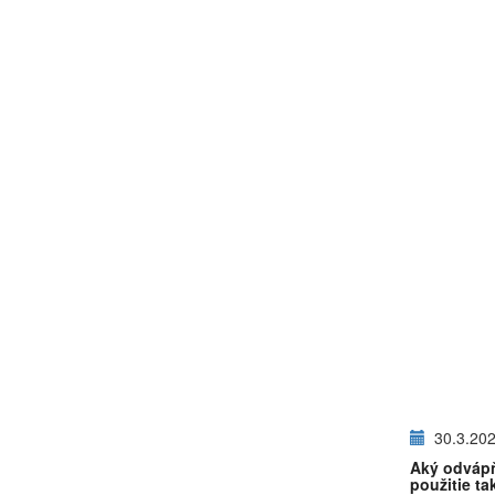
30.3.20
Aký odvápň
použitie ta