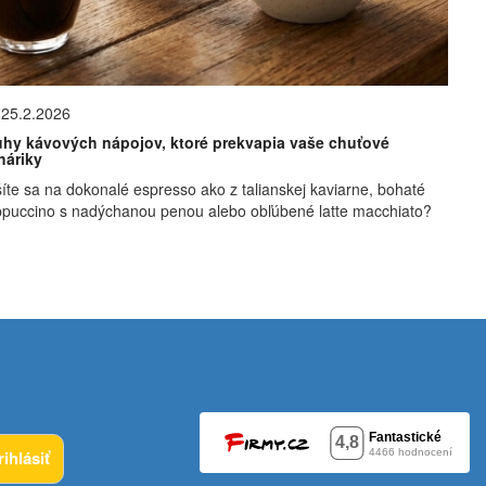
25.2.2026
uhy kávových nápojov, ktoré prekvapia vaše chuťové
háriky
íte sa na dokonalé espresso ako z talianskej kaviarne, bohaté
puccino s nadýchanou penou alebo obľúbené latte macchiato?
rihlásiť