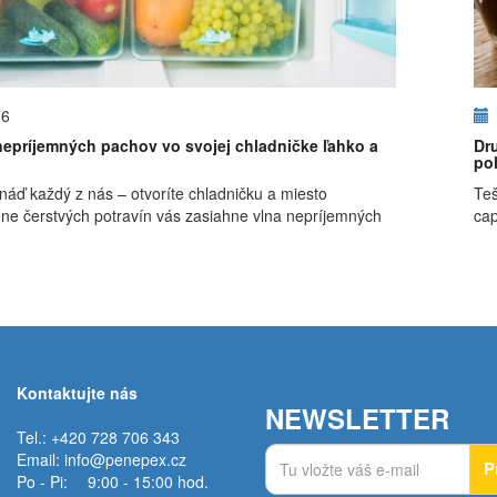
26
nepríjemných pachov vo svojej chladničke ľahko a
Dr
po
snáď každý z nás – otvoríte chladničku a miesto
Teš
ône čerstvých potravín vás zasiahne vlna nepríjemných
cap
Kontaktujte nás
NEWSLETTER
Tel.: +420 728 706 343
Email:
info@penepex.cz
P
Po - Pi:
9:00 - 15:00 hod.