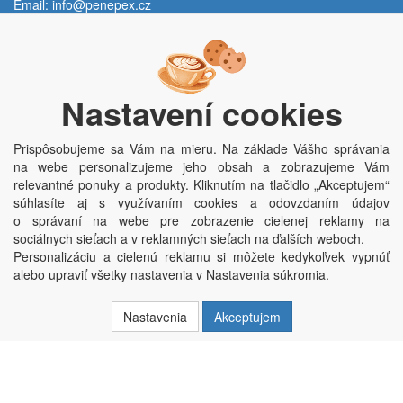
Email:
info@penepex.cz
Po - Pi:
9:00 - 15:00 hod.
Trávník 2076, 686 03 Staré Město
Nastavení cookies
Prispôsobujeme sa Vám na mieru. Na základe Vášho správania
na webe personalizujeme jeho obsah a zobrazujeme Vám
relevantné ponuky a produkty. Kliknutím na tlačidlo „Akceptujem“
súhlasíte aj s využívaním cookies a odovzdaním údajov
o správaní na webe pre zobrazenie cielenej reklamy na
Copyright © Penepex s.r.o. 2025, powered by
ABRA E-shop
sociálnych sieťach a v reklamných sieťach na ďalších weboch.
Penepex s.r.o., Za Špicí 1798, 686 03 Staré Město; IČO: 03220923; DIČ:
Personalizáciu a cielenú reklamu si môžete kedykoľvek vypnúť
CZ03220923; zápis do obchodního rejstříku dne 22. 7. 2014, krajský soud v
alebo upraviť všetky nastavenia v Nastavenia súkromia.
Brně oddíl C, vložka 84002
Nastavenia
Akceptujem