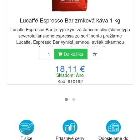
Lucaffé Espresso Bar zrnková káva 1 kg
Lucaffe Espresso Bar je typickým zástancom silnejšieho typu
severotalianskeho espressa zo sortimentu pražiarne
Lucaffe. Espresso Bar vyniká jemnou, avšak pikantnou
chuťou s tónmi opraženej čokolády. K...
Do košíka
18,11 €
Skladom: Áno
Kód: 910192
Tisíce
Priaznivé ceny
Odosielame do