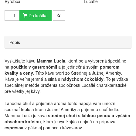
Výrobca
Lucaffé
Do košíka
Popis
Vyskúšajte kávu
Mamma Lucia,
ktorá bola vytvorená špeciálne
na
použitie v gastronómii
a je jedinečná svojím
pomerom
kvality a ceny
. Túto kávu tvorí zo Strednej a Južnej Ameriky.
Káva je veľmi jemná a silná s
nádychom čokolády
. To je vďaka
špeciálnej metóde praženia spoločnosti Lucaffé charakteristické
pre všetky jej kávy.
Lahodná chuť a príjemná aróma tohto nápoja vám umožní
spoznať teplo a krásu Južnej Ameriky a príjemnú chuť Indie.
Mamma Lucia je káva
strednej chuti s ľahkou penou a vyšším
obsahom kofeínu
, ktorá je vynikajúca najmä na prípravu
espressa
v páke aj pomocou kávovarov.