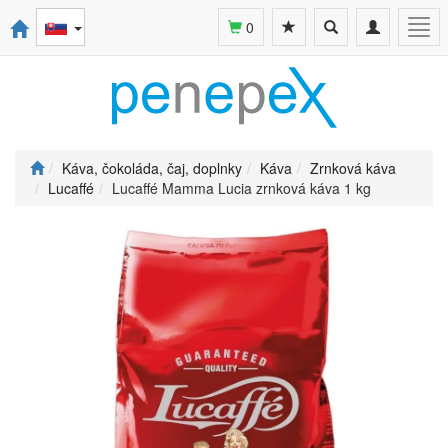
Toggle
Toggle
Togg
0
search
navigation
navi
Káva, čokoláda, čaj, doplnky
Káva
Zrnková káva
Lucaffé
Lucaffé Mamma Lucia zrnková káva 1 kg