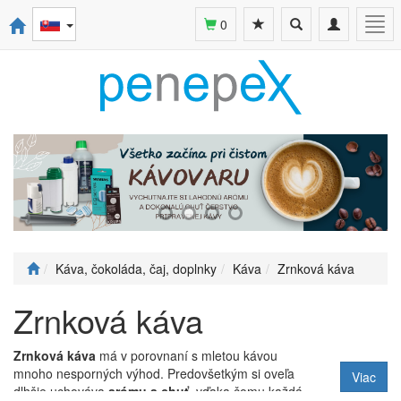
Toggle
Toggle
Togg
0
search
navigation
navi
Káva, čokoláda, čaj, doplnky
Káva
Zrnková káva
Zrnková káva
Zrnková káva
má v porovnaní s mletou kávou
mnoho nesporných výhod. Predovšetkým si oveľa
Viac
dlhšie uchováva
arómu a chuť
, vďaka čomu každá