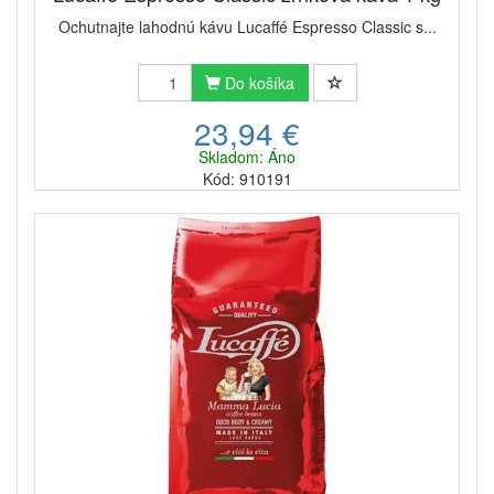
Ochutnajte lahodnú kávu Lucaffé Espresso Classic s...
Do košíka
23,94 €
Skladom: Áno
Kód: 910191