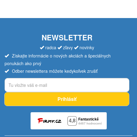
NEWSLETTER
radca
zľavy
novinky
Získajte informácie o nových akciách a špeciálnych
ponukách ako prvý
Odber newslettera môžete kedykoľvek zrušiť
Prihlásiť