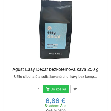
chcete konzumovať kávu, sa zamerajte na chuť
jemnej a delikátnej arabiky, ktorá vám prinesie
príjemné uvoľnenie po dlhom dni.
Agust Easy Decaf bezkofeínová káva 250 g
Užite si bohatú a sofistikovanú chuť kávy bez komp...
Do košíka
6,86 €
Skladom: Áno
Kód: 910509