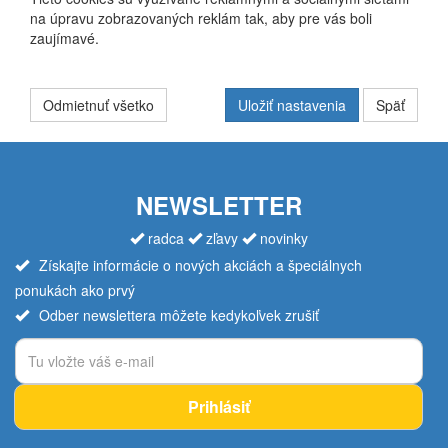
na úpravu zobrazovaných reklám tak, aby pre vás boli
zaujímavé.
Odmietnuť všetko
Uložiť nastavenia
Späť
NEWSLETTER
radca
zľavy
novinky
Získajte informácie o nových akciách a špeciálnych
ponukách ako prvý
Odber newslettera môžete kedykoľvek zrušiť
Prihlásiť