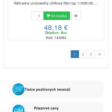
Náhradný umývateľný uhlíkový filter typ 11008126, ...
Do košíka
48,18 €
Skladom: Áno
Kód: 143084
1
2
3
Tisíce pozitívnych recenzií
Priaznivé ceny