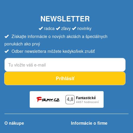
NEWSLETTER
radca
zľavy
novinky
Získajte informácie o nových akciách a špeciálnych
ponukách ako prvý
Odber newslettera môžete kedykoľvek zrušiť
Prihlásiť
O nákupe
Informácie o firme