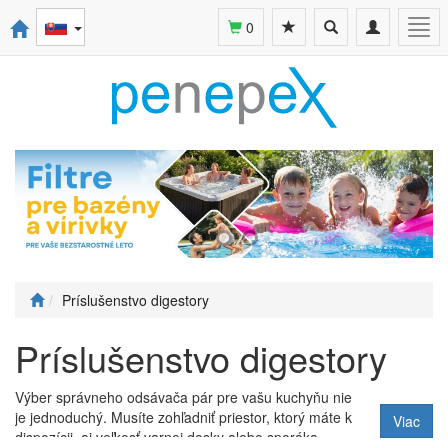
Toggle
Toggle
Togg
0
search
navigation
navi
Príslušenstvo digestory
Príslušenstvo digestory
Výber správneho odsávača pár pre vašu kuchyňu nie
je jednoduchý. Musíte zohľadniť priestor, ktorý máte k
Viac
dispozícii, aj veľkosť varnej dosky alebo sporáka.