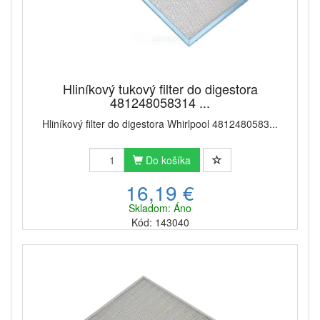
Pokiaľ ide o spôsob fungovania odsávača pár, ak
nemáte možnosť komínového odsávača pár, musíte
si vybrať recirkulačný alebo
bezodťahový typ
, čo
znamená, že
odsávané pary cirkulujú
, čistia sa a
vracajú sa do kuchyne. Ide o typ odsávača pár, pre
ktorý je
univerzálny filter 2 v 1 WPro
kombináciou
Hliníkový tukový filter do digestora
481248058314 ...
uhlíkového a tukového filtra.
Filter je potrebné
meniť
aspoň každé 3 mesiace
, aby odsávač pár
Hliníkový filter do digestora Whirlpool 4812480583...
skutočne fungoval tak, ako má. Filter v odsávači pár
sa stará o zachytávanie nečistôt zo vzduchu, filtruje
ho a vracia späť bez zápachu, mastnoty a baktérií.
Do košíka
16,19 €
Skladom: Áno
Kód: 143040