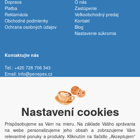
Doprava
O nás
Platba
Zastúpenie
Reklamácia
Veľkoobchodný predaj
Obchodné podmienky
Kontakt
Ochrana osobných údajov
Blog
Nastavenie súkromia
Kontaktujte nás
Tel.: +420 728 706 343
Email:
info@penepex.cz
Po - Pi:
9:00 - 15:00 hod.
Trávník 2076, 686 03 Staré Město
Nastavení cookies
Prispôsobujeme sa Vám na mieru. Na základe Vášho správania
na webe personalizujeme jeho obsah a zobrazujeme Vám
relevantné ponuky a produkty. Kliknutím na tlačidlo „Akceptujem“