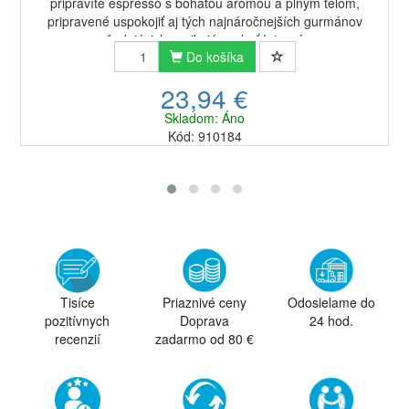
pripravíte espresso s bohatou arómou a plným telom,
pripravené uspokojiť aj tých najnáročnejších gurmánov
požadujúcich vynikajúcu chuť.Intenzív...
Do košíka
23,94 €
Skladom: Áno
Kód: 910184
Tisíce
Priaznivé ceny
Odosielame do
pozitívnych
Doprava
24 hod.
recenzií
zadarmo od 80 €