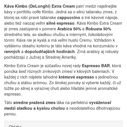
Káva Kimbo (DeLonghi) Extra Cream
patrí medzi najsilnejšie
kávy v portfóliu coffe Kimbo. Jedná sa o silnú taliansku zmes, z
ktorej sa robí pravé talianske
cappuccino
a iné kávové nápoje,
alebo tiež naozaj veľmi
silné espresso
. Káva Kimbo Extra Cream
je zmes zastúpená v pomere
Arabica 50%
a
Robusta 50%
stredného tela, so sladkou chuťou a miernymi, čokoládovými
tónmi. Káva nie je kyslá a má veľmi hustú Cremu. Vzhľadom k
vyššiemu obsahu kofeínu je táto káva vhodná na konzumáciu v
ranných
a
dopoludňajších hodinách
. Zrná arabicy aj robusty
pochádzajú z Južnej a Strednej Ameriky.
Kimbo Extra Cream je súčasťou novej rady
Espresso BAR
, ktorá
ponúka šesť rôznych zrnkových zmesí v kilových baleniach. V
každej z nich nájdete lahodné
krémové espresso
s jedinečnou
chuťou a stálou arómou. Zo širokej ponuky si vyberie každý, či už
túžite po silnej a výraznej chuti alebo hľadáte jemné aromatické
espresso.
Táto
stredne pražená zmes
láka na perfektnú
vyváženosť
medzi sladkou a kyslou chuťou
a neodolateľnou dlhotrvajúcou
penou.
Otázka