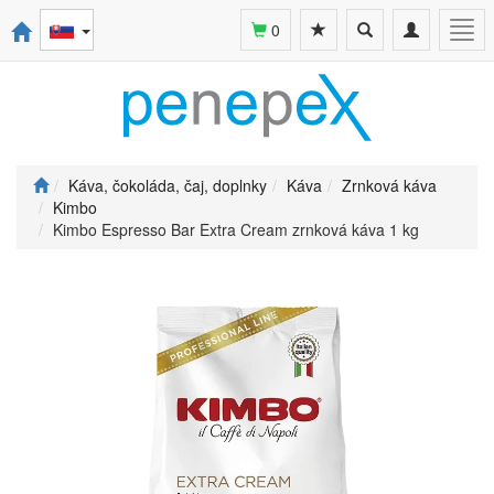
Toggle
Toggle
Togg
0
search
navigation
navi
Káva, čokoláda, čaj, doplnky
Káva
Zrnková káva
Kimbo
Kimbo Espresso Bar Extra Cream zrnková káva 1 kg