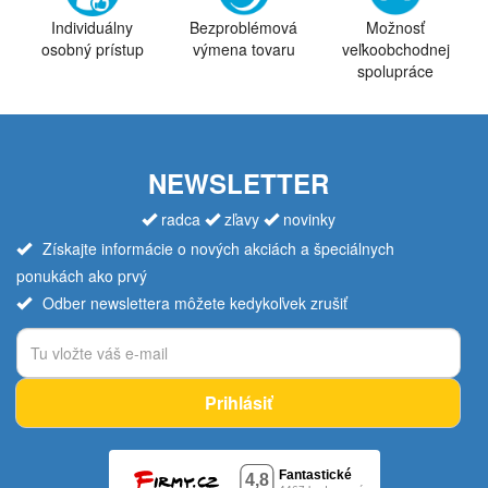
Individuálny
Bezproblémová
Možnosť
osobný prístup
výmena tovaru
veľkoobchodnej
spolupráce
NEWSLETTER
radca
zľavy
novinky
Získajte informácie o nových akciách a špeciálnych
ponukách ako prvý
Odber newslettera môžete kedykoľvek zrušiť
Prihlásiť