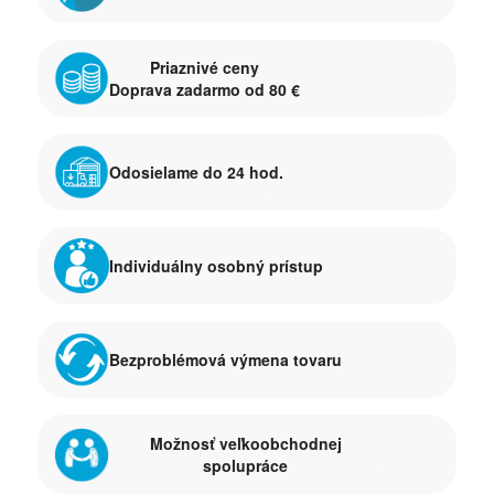
Priaznivé ceny
Doprava zadarmo od 80 €
Odosielame do 24 hod.
Individuálny osobný prístup
Bezproblémová výmena tovaru
Možnosť veľkoobchodnej
spolupráce