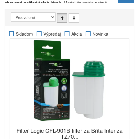
zbavená nežiadúcich látok
. Medzi tie patria najmä
mechanické nečistoty
, ako napríklad
zvyšky hrdze
z potrubia, pozostatky po dezinfekcii vody,
pesticídy, hormóny,
ale aj nepríjemná
chlórová
pachuť
, ktorá dokáže pokaziť dojem z vašej kávy.
Skladom
Výpredaj
Akcia
Novinka
Vodné filtre do kávovaru Bosch / Siemens značiek
Brita a Filter Logic si poradia s prefiltrovaním
až 50 l
vody na jednu náplň
. Pri bežnom použití toto
množstvo zodpovedá zhruba
2 mesiacom
. Po tomto
intervale sa odporúča filtre vymeniť, pretože sú už
zvyčajne úplne nasýtené odfiltrovanými a
nežiaducimi prímesami.
Interval výmeny filtra
však
prispôsobte najmä kvalite a tvrdosti vašej vody
.
V oblastiach s veľmi tvrdou vodou, ktorá obsahuje
veľké percento vodného kameňa, sa filtre zanášajú
rýchlejšie a je teda potrebné ich meniť v kratších
intervaloch.
Nech už dáte prednosť
originálnym filtrom
Siemens
Brita Intenza 17000705
určeným pre kávovary Bosch
/ Siemens série EQ alebo dáte prednosť
Filter Logic CFL-901B filter za Brita Intenza
alternatívnym výrobkom
anglickej značky Filter
TZ70...
Logic
, napríklad
Filter Logic CFL-901B
, ktoré sú plne