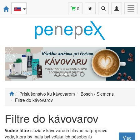
Toggle
Toggle
Togg
0
search
navigation
navi
Príslušenstvo ku kávovarom
Bosch / Siemens
Filtre do kávovarov
Filtre do kávovarov
Vodné filtre
slúžia v kávovaroch hlavne na prípravu
vody, ktorá by mala byť vďaka ich pôsobeniu
Viac