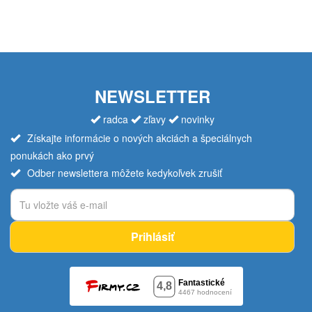
NEWSLETTER
radca
zľavy
novinky
Získajte informácie o nových akciách a špeciálnych
ponukách ako prvý
Odber newslettera môžete kedykoľvek zrušiť
Prihlásiť