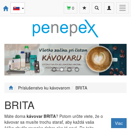
Toggle
Toggle
Togg
0
search
navigation
navi
Príslušenstvo ku kávovarom
BRITA
BRITA
Máte doma
kávovar BRITA
? Potom určite viete, že o
kávovar sa musíte trochu starať, aby každá vaša
Viac
šálka chutila rovnako dobre ako tá prvá. Do tejto