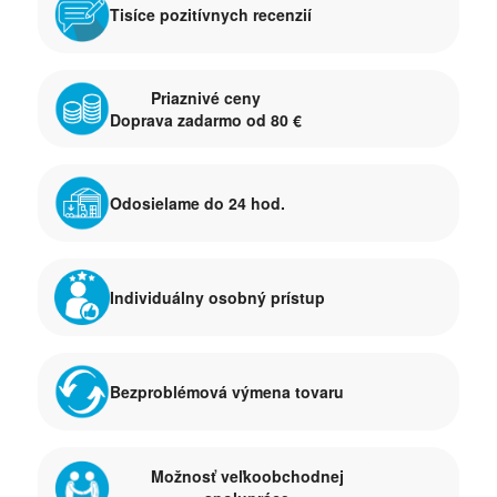
Tisíce pozitívnych recenzií
Priaznivé ceny
Doprava zadarmo od 80 €
Odosielame do 24 hod.
Individuálny osobný prístup
Bezproblémová výmena tovaru
Možnosť veľkoobchodnej