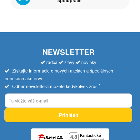
spolupráce
NEWSLETTER
radca
zľavy
novinky
Získajte informácie o nových akciách a špeciálnych
ponukách ako prvý
Odber newslettera môžete kedykoľvek zrušiť
Prihlásiť