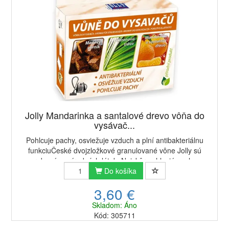
Jolly Mandarinka a santalové drevo vôňa do
vysávač...
Pohlcuje pachy, osviežuje vzduch a plní antibakteriálnu
funkciuČeské dvojzložkové granulované vône Jolly sú
vyrobené z prírodných látok. Najskôr pohlcujú pachy a
potom osviežujú a parfumujú vzduch. Vď...
Do košíka
3,60 €
Skladom: Áno
Kód: 305711