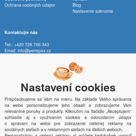
Ochrana osobných údajov
Blog
Nastavenie súkromia
Kontaktujte nás
Tel.: +420 728 706 343
Email:
info@penepex.cz
Po - Pi:
9:00 - 15:00 hod.
Trávník 2076, 686 03 Staré Město
Nastavení cookies
Prispôsobujeme sa Vám na mieru. Na základe Vášho správania
na webe personalizujeme jeho obsah a zobrazujeme Vám
relevantné ponuky a produkty. Kliknutím na tlačidlo „Akceptujem“
súhlasíte aj s využívaním cookies a odovzdaním údajov
o správaní na webe pre zobrazenie cielenej reklamy na
Copyright © Penepex s.r.o. 2025, powered by
ABRA E-shop
sociálnych sieťach a v reklamných sieťach na ďalších weboch.
Penepex s.r.o., Za Špicí 1798, 686 03 Staré Město; IČO: 03220923; DIČ:
Personalizáciu a cielenú reklamu si môžete kedykoľvek vypnúť