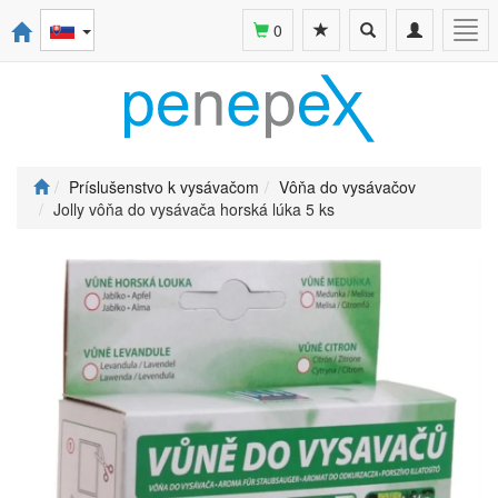
Toggle
Toggle
Togg
0
search
navigation
navi
Príslušenstvo k vysávačom
Vôňa do vysávačov
Jolly vôňa do vysávača horská lúka 5 ks