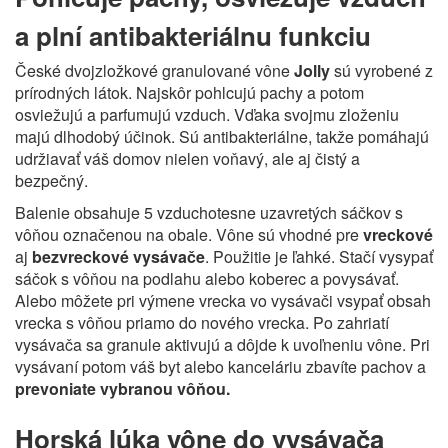
a plní antibakteriálnu funkciu
České dvojzložkové granulované vône
Jolly
sú vyrobené z
prírodných látok. Najskôr pohlcujú pachy a potom
osviežujú a parfumujú vzduch. Vďaka svojmu zloženiu
majú dlhodobý účinok. Sú antibakteriálne, takže pomáhajú
udržiavať váš domov nielen voňavý, ale aj čistý a
bezpečný.
Balenie obsahuje 5 vzduchotesne uzavretých sáčkov s
vôňou označenou na obale. Vône sú vhodné pre
vreckové
aj
bezvreckové vysávače
. Použitie je ľahké. Stačí vysypať
sáčok s vôňou na podlahu alebo koberec a povysávať.
Alebo môžete pri výmene vrecka vo vysávači vsypať obsah
vrecka s vôňou priamo do nového vrecka. Po zahriatí
vysávača sa granule aktivujú a dôjde k uvoľneniu vône. Pri
vysávaní potom váš byt alebo kanceláriu zbavíte pachov a
prevoniate vybranou vôňou.
Horská lúka vône do vysávača