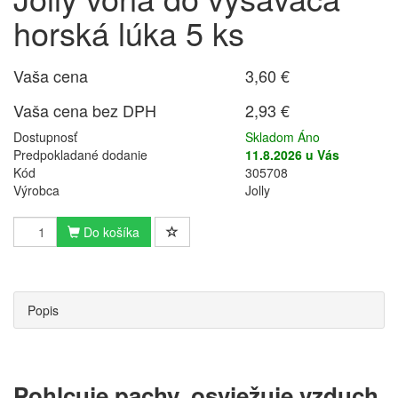
horská lúka 5 ks
Vaša cena
3,60 €
Vaša cena bez DPH
2,93 €
Dostupnosť
Skladom Áno
Predpokladané dodanie
11.8.2026 u Vás
Kód
305708
Výrobca
Jolly
Do košíka
Popis
Pohlcuje pachy, osviežuje vzduch