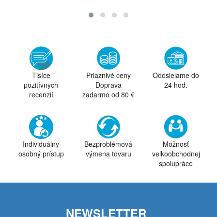
Tisíce
Priaznivé ceny
Odosielame do
pozitívnych
Doprava
24 hod.
recenzií
zadarmo od 80 €
Individuálny
Bezproblémová
Možnosť
osobný prístup
výmena tovaru
veľkoobchodnej
spolupráce
NEWSLETTER