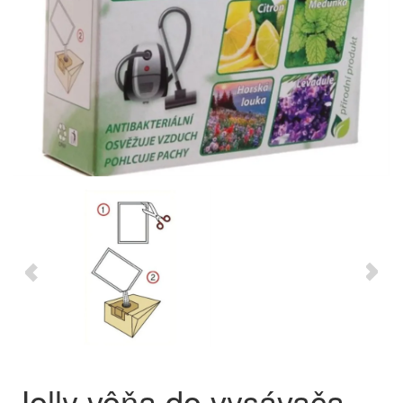
Jolly vôňa do vysávača