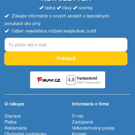
radca
zľavy
novinky
Získajte informácie o nových akciách a špeciálnych
ponukách ako prvý
Odber newslettera môžete kedykoľvek zrušiť
Prihlásiť
O nákupe
Informácie o firme
Doprava
O nás
Platba
Zastúpenie
Reklamácia
Veľkoobchodný predaj
Obchodné podmienky
Kontakt