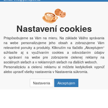
Po - Pi:
9:00 - 15:00 hod.
Trávník 2076, 686 03 Staré Město
Nastavení cookies
Prispôsobujeme sa Vám na mieru. Na základe Vášho správania
na webe personalizujeme jeho obsah a zobrazujeme Vám
relevantné ponuky a produkty. Kliknutím na tlačidlo „Akceptujem“
súhlasíte aj s využívaním cookies a odovzdaním údajov
o správaní na webe pre zobrazenie cielenej reklamy na
Copyright © Penepex s.r.o. 2025, powered by
ABRA E-shop
sociálnych sieťach a v reklamných sieťach na ďalších weboch.
Penepex s.r.o., Za Špicí 1798, 686 03 Staré Město; IČO: 03220923; DIČ:
Personalizáciu a cielenú reklamu si môžete kedykoľvek vypnúť
CZ03220923; zápis do obchodního rejstříku dne 22. 7. 2014, krajský soud v
alebo upraviť všetky nastavenia v Nastavenia súkromia.
Brně oddíl C, vložka 84002
Nastavenia
Akceptujem