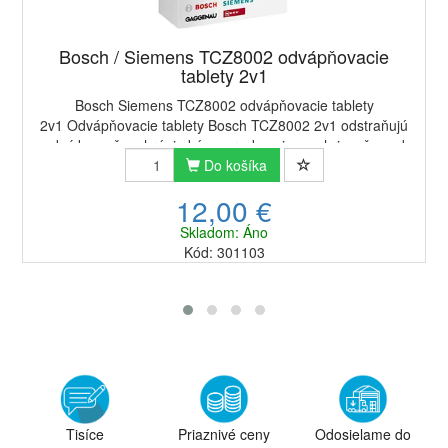
Bosch / Siemens TCZ8002 odvápňovacie
tablety 2v1
Bosch Siemens TCZ8002 odvápňovacie tablety
2v1 Odvápňovacie tablety Bosch TCZ8002 2v1 odstraňujú
vodný kameň a chránia kávovary, kanvice a ohrievače vody
pred koróziou. Pravidelným používaním tabliet ...
Do košíka
12,00 €
Skladom: Áno
Kód: 301103
Tisíce
Priaznivé ceny
Odosielame do