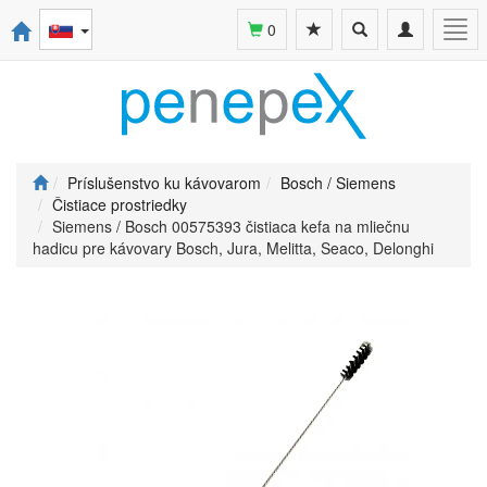
Toggle
Toggle
Togg
0
search
navigation
navi
Príslušenstvo ku kávovarom
Bosch / Siemens
Čistiace prostriedky
Siemens / Bosch 00575393 čistiaca kefa na mliečnu
hadicu pre kávovary Bosch, Jura, Melitta, Seaco, Delonghi