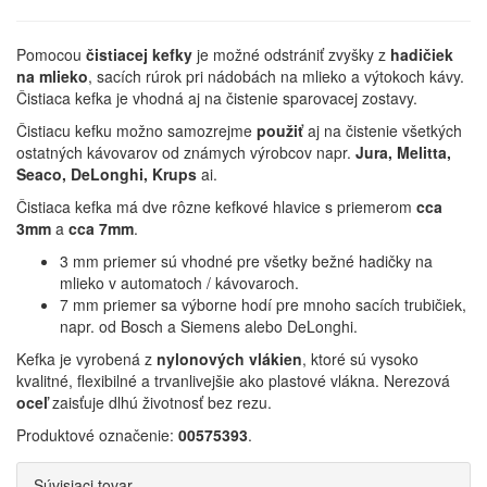
Pomocou
čistiacej kefky
je možné odstrániť zvyšky z
hadičiek
na mlieko
, sacích rúrok pri nádobách na mlieko a výtokoch kávy.
Čistiaca kefka je vhodná aj na čistenie sparovacej zostavy.
Čistiacu kefku možno samozrejme
použiť
aj na čistenie všetkých
ostatných kávovarov od známych výrobcov napr.
Jura, Melitta,
Seaco, DeLonghi, Krups
ai.
Čistiaca kefka má dve rôzne kefkové hlavice s priemerom
cca
3mm
a
cca 7mm
.
3 mm priemer sú vhodné pre všetky bežné hadičky na
mlieko v automatoch / kávovaroch.
7 mm priemer sa výborne hodí pre mnoho sacích trubičiek,
napr. od Bosch a Siemens alebo DeLonghi.
Kefka je vyrobená z
nylonových vlákien
, ktoré sú vysoko
kvalitné, flexibilné a trvanlivejšie ako plastové vlákna. Nerezová
oceľ
zaisťuje dlhú životnosť bez rezu.
Produktové označenie:
00575393
.
Súvisiaci tovar