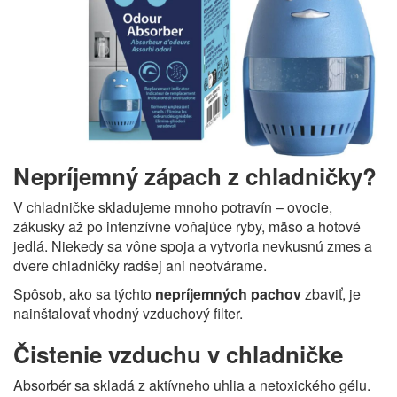
Nepríjemný zápach z chladničky?
V chladničke skladujeme mnoho potravín – ovocie,
zákusky až po intenzívne voňajúce ryby, mäso a hotové
jedlá. Niekedy sa vône spoja a vytvoria nevkusnú zmes a
dvere chladničky radšej ani neotvárame.
Spôsob, ako sa týchto
nepríjemných pachov
zbaviť, je
nainštalovať vhodný vzduchový filter.
Čistenie vzduchu v chladničke
Absorbér sa skladá z aktívneho uhlia a netoxického gélu.