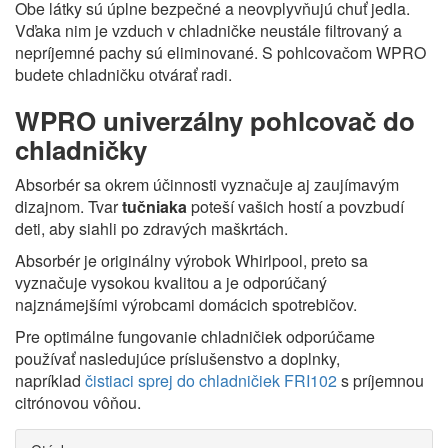
Obe látky sú úplne bezpečné a neovplyvňujú chuť jedla.
Vďaka nim je vzduch v chladničke neustále filtrovaný a
nepríjemné pachy sú eliminované. S pohlcovačom WPRO
budete chladničku otvárať radi.
WPRO univerzálny pohlcovač do
chladničky
Absorbér sa okrem účinnosti vyznačuje aj zaujímavým
dizajnom. Tvar
tučniaka
poteší vašich hostí a povzbudí
deti, aby siahli po zdravých maškrtách.
Absorbér je originálny výrobok Whirlpool, preto sa
vyznačuje vysokou kvalitou a je odporúčaný
najznámejšími výrobcami domácich spotrebičov.
Pre optimálne fungovanie chladničiek odporúčame
používať nasledujúce príslušenstvo a doplnky,
napríklad
čistiaci sprej do chladničiek FRI102
s príjemnou
citrónovou vôňou.