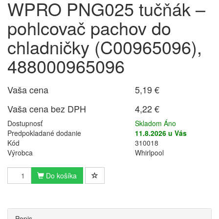
WPRO PNG025 tučňák –
pohlcovač pachov do
chladničky (C00965096),
488000965096
Vaša cena
5,19 €
Vaša cena bez DPH
4,22 €
Dostupnosť
Skladom Áno
Predpokladané dodanie
11.8.2026 u Vás
Kód
310018
Výrobca
Whirlpool
Do košíka
Popis