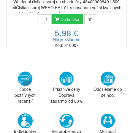
Whirlpool čistiaci sprej na chladničky 484000008491 500
mlČistiaci sprej WPRO FRI101 s obsahom veľmi kvalitných
zložiek je ideálnym prostriedkom na odstraňovanie škvŕn a
zvyškov jedál z vašej chladnič...
Do košíka
5,98 €
Nie je skladom
Kód: 310007
Tisíce
Priaznivé ceny
Odosielame do
pozitívnych
Doprava
24 hod.
recenzií
zadarmo od 80 €
Individuálny
Bezproblémová
Možnosť