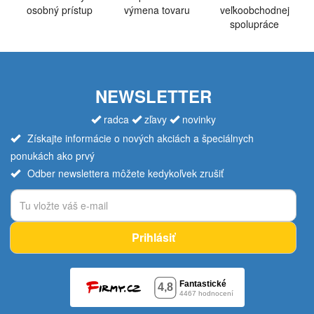
osobný prístup
výmena tovaru
veľkoobchodnej
spolupráce
NEWSLETTER
radca
zľavy
novinky
Získajte informácie o nových akciách a špeciálnych
ponukách ako prvý
Odber newslettera môžete kedykoľvek zrušiť
Prihlásiť