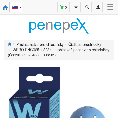
Toggle
Toggle
Togg
0
search
navigation
navi
Príslušenstvo pre chladničky
Čistiace prostriedky
WPRO PNG025 tučňák – pohlcovač pachov do chladničky
(C00965096), 488000965096