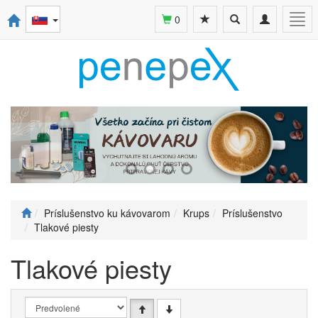
Toggle
Toggle
Togg
0
search
navigation
navi
Príslušenstvo ku kávovarom
Krups
Príslušenstvo
Tlakové piesty
Tlakové piesty