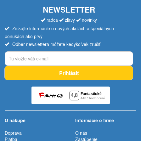
NEWSLETTER
radca
zľavy
novinky
Získajte informácie o nových akciách a špeciálnych
ponukách ako prvý
Odber newslettera môžete kedykoľvek zrušiť
Prihlásiť
O nákupe
Informácie o firme
Doprava
O nás
Platba
Zastúpenie