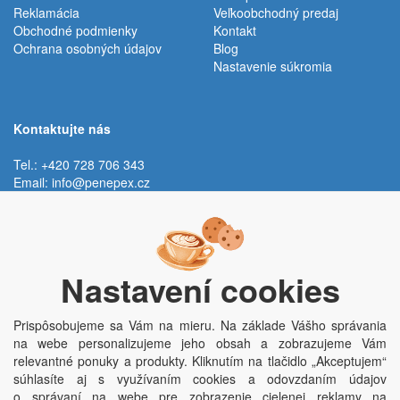
Reklamácia
Veľkoobchodný predaj
Obchodné podmienky
Kontakt
Ochrana osobných údajov
Blog
Nastavenie súkromia
Kontaktujte nás
Tel.: +420 728 706 343
Email:
info@penepex.cz
Po - Pi:
9:00 - 15:00 hod.
Trávník 2076, 686 03 Staré Město
Nastavení cookies
Prispôsobujeme sa Vám na mieru. Na základe Vášho správania
na webe personalizujeme jeho obsah a zobrazujeme Vám
relevantné ponuky a produkty. Kliknutím na tlačidlo „Akceptujem“
súhlasíte aj s využívaním cookies a odovzdaním údajov
o správaní na webe pre zobrazenie cielenej reklamy na