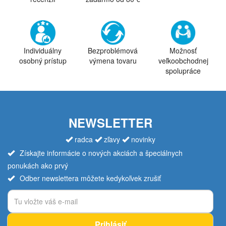
Individuálny
Bezproblémová
Možnosť
osobný prístup
výmena tovaru
veľkoobchodnej
spolupráce
NEWSLETTER
radca
zľavy
novinky
Získajte informácie o nových akciách a špeciálnych
ponukách ako prvý
Odber newslettera môžete kedykoľvek zrušiť
Prihlásiť