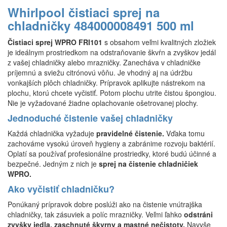
Whirlpool čistiaci sprej na
chladničky 484000008491 500 ml
Čistiaci sprej WPRO FRI101
s obsahom veľmi kvalitných zložiek
je ideálnym prostriedkom na odstraňovanie škvŕn a zvyškov jedál
z vašej chladničky alebo mrazničky. Zanecháva v chladničke
príjemnú a sviežu citrónovú vôňu. Je vhodný aj na údržbu
vonkajších plôch chladničky. Prípravok aplikujte nástrekom na
plochu, ktorú chcete vyčistiť. Potom plochu utrite čistou špongiou.
Nie je vyžadované žiadne oplachovanie ošetrovanej plochy.
Jednoduché čistenie vašej chladničky
Každá chladnička vyžaduje
pravidelné čistenie.
Vďaka tomu
zachováme vysokú úroveň hygieny a zabránime rozvoju baktérií.
Oplatí sa používať profesionálne prostriedky, ktoré budú účinné a
bezpečné. Jedným z nich je
sprej na čistenie chladničiek
WPRO.
Ako vyčistiť chladničku?
Ponúkaný prípravok dobre poslúži ako na čistenie vnútrajška
chladničky, tak zásuviek a políc mrazničky. Veľmi ľahko
odstráni
zvyšky jedla, zaschnuté škvrny a mastné nečistoty.
Navyše