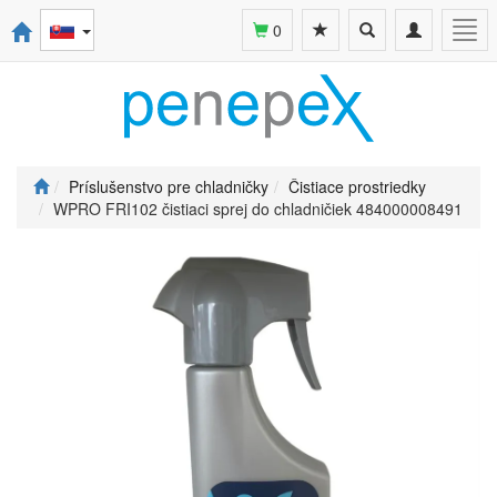
Toggle
Toggle
Togg
0
search
navigation
navi
Príslušenstvo pre chladničky
Čistiace prostriedky
WPRO FRI102 čistiaci sprej do chladničiek 484000008491