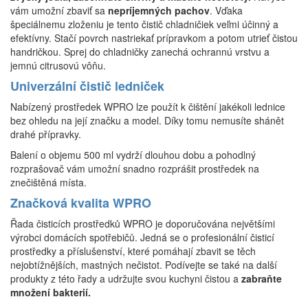
vám umožní zbaviť sa
nepríjemných pachov
. Vďaka
špeciálnemu zloženiu je tento čistič chladničiek veľmi účinný a
efektívny. Stačí povrch nastriekať prípravkom a potom utrieť čistou
handričkou. Sprej do chladničky zanechá ochrannú vrstvu a
jemnú citrusovú vôňu.
Univerzální čistič ledniček
Nabízený prostředek WPRO lze použít k čištění jakékoli lednice
bez ohledu na její značku a model. Díky tomu nemusíte shánět
drahé přípravky.
Balení o objemu 500 ml vydrží dlouhou dobu a pohodlný
rozprašovač vám umožní snadno rozprášit prostředek na
znečištěná místa.
Značková kvalita WPRO
Řada čisticích prostředků WPRO je doporučována největšími
výrobci domácích spotřebičů. Jedná se o profesionální čisticí
prostředky a příslušenství, které pomáhají zbavit se těch
nejobtížnějších, mastných nečistot. Podívejte se také na další
produkty z této řady a udržujte svou kuchyni čistou a
zabraňte
množení bakterií.