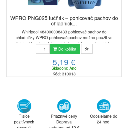
WPRO PNG025 tučňák – pohlcovač pachov do
chladničk...
Whirlpool 484000008433 pohlcovač pachov do
chladničky WPRO pohlcovač pachov možno použiť vo
všetkých chladničkách bez ohľadu na ich model a výrobcu –
stačí ho umiestniť kdekoľvek vo vnútri zariadenia....
Do košíka
5,19 €
Skladom: Áno
Kód: 310018
Tisíce
Priaznivé ceny
Odosielame do
pozitívnych
Doprava
24 hod.
recenzií
zadarmo od 80 €