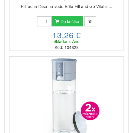
praktickom balení 3 ks. Ak nechcete myslieť na to, že
Filtračná fľaša na vodu Brita Fill and Go Vital s ...
budete musieť niekoľko mesiacov kupovať náhradné
filtre, kúpte si praktické balenie
filtračnej fľaše Brita
Fill & Go Vital so 7 filtrami.
Do košíka
Praktický tvar fliaš
Brita Fill & Go Vital
umožňuje ich
13,26 €
umiestnenie do držiaka pohára v aute, vďaka čomu
Skladom: Áno
môžete mať čistú filtrovanú vodu prakticky
Kód: 104828
kedykoľvek a kdekoľvek po ruke. Materiál fľaše je
vyrobený zo zdravotne bezpečných látok a
neobsahuje škodlivý bisfenol A.