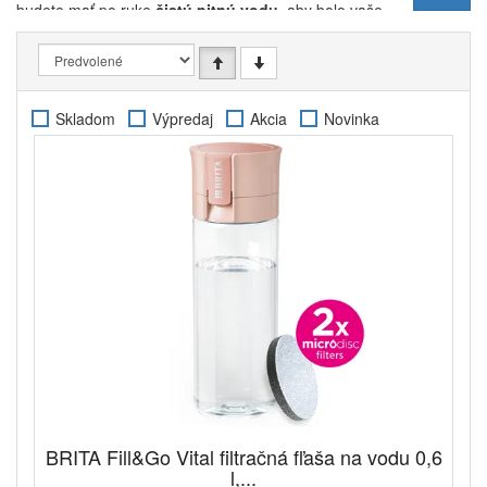
budete mať po ruke
čistú pitnú vodu
, aby bolo vaše
telo dostatočne hydratované. Vďaka nízkej hmotnosti
a malým rozmerom môžete fľašu jednoducho zbaliť
do kabelky alebo batohu a vziať si ju so sebou do
práce alebo na šport. Možno ju naplniť pitnou vodou
Skladom
Výpredaj
Akcia
Novinka
z akéhokoľvek vodovodného kohútika a
objem 0,6
litra
je dostatočný na presun medzi zdrojmi pitnej
vody.
Filter vo fľaši sa stará o odstránenie nežiaducich
látok, ktoré môžu spôsobiť nepríjemnú pachuť vody,
ale majú aj nepriaznivý vplyv na ľudský organizmus.
Patrí medzi ne
vodný kameň, ťažké kovy,
pesticídy, hrdza v potrubí a zvyšky dezinfekcie
vody
, medzi ktorými je dobre známy chlór. Filter
však zanecháva minerály potrebné pre telo, ako je
vápnik a horčík
. Na zabezpečenie dostatočnej
účinnosti by sa mal filter vo fľaši meniť aspoň každé 4
týždne. Ak sa fľaša často plní tvrdou vodou s
vysokým obsahom vodného kameňa, filter je
potrebné meniť častejšie. Model filtra kompatibilný s
BRITA Fill&Go Vital filtračná fľaša na vodu 0,6
filtračnými fľašami Brita Fill & Go je
mikrodiskový filter
l,...
Brita Fill & Go
, ktorý si u nás môžete kúpiť v