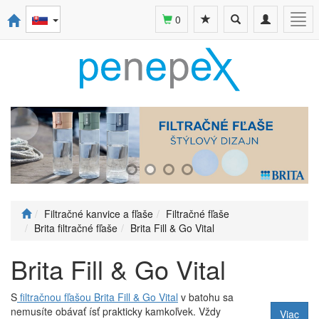
Toggle
Toggle
Togg
0
search
navigation
navi
Filtračné kanvice a fľaše
Filtračné fľaše
Brita filtračné fľaše
Brita Fill & Go Vital
Brita Fill & Go Vital
S
filtračnou fľašou Brita Fill & Go Vital
v batohu sa
nemusíte obávať ísť prakticky kamkoľvek. Vždy
Viac