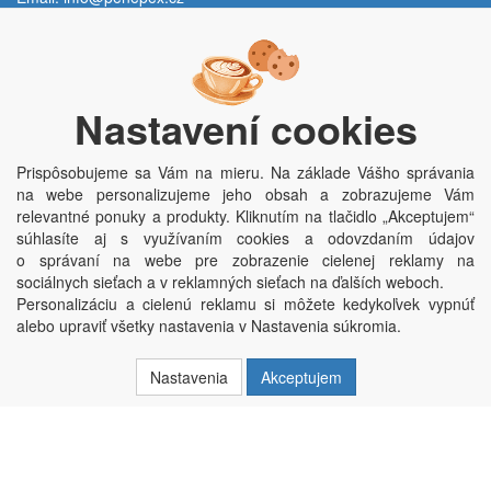
Po - Pi:
9:00 - 15:00 hod.
Trávník 2076, 686 03 Staré Město
Nastavení cookies
Prispôsobujeme sa Vám na mieru. Na základe Vášho správania
na webe personalizujeme jeho obsah a zobrazujeme Vám
relevantné ponuky a produkty. Kliknutím na tlačidlo „Akceptujem“
súhlasíte aj s využívaním cookies a odovzdaním údajov
o správaní na webe pre zobrazenie cielenej reklamy na
Copyright © Penepex s.r.o. 2025, powered by
ABRA E-shop
sociálnych sieťach a v reklamných sieťach na ďalších weboch.
Penepex s.r.o., Za Špicí 1798, 686 03 Staré Město; IČO: 03220923; DIČ:
Personalizáciu a cielenú reklamu si môžete kedykoľvek vypnúť
CZ03220923; zápis do obchodního rejstříku dne 22. 7. 2014, krajský soud v
alebo upraviť všetky nastavenia v Nastavenia súkromia.
Brně oddíl C, vložka 84002
Nastavenia
Akceptujem