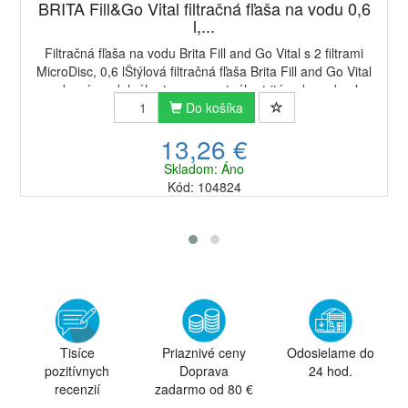
BRITA Fill&Go Vital filtračná fľaša na vodu 0,6
l,...
Filtračná fľaša na vodu Brita Fill and Go Vital s 2 filtrami
MicroDisc, 0,6 lŠtýlová filtračná fľaša Brita Fill and Go Vital
vyrobená z odolného transparentného tritánu bez obsahu
BPA a je navrhnutá t...
Do košíka
13,26 €
Skladom: Áno
Kód: 104824
Tisíce
Priaznivé ceny
Odosielame do
pozitívnych
Doprava
24 hod.
recenzií
zadarmo od 80 €