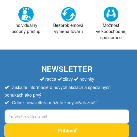
Individuálny
Bezproblémová
Možnosť
osobný prístup
výmena tovaru
veľkoobchodnej
spolupráce
NEWSLETTER
radca
zľavy
novinky
Získajte informácie o nových akciách a špeciálnych
ponukách ako prvý
Odber newslettera môžete kedykoľvek zrušiť
Prihlásiť