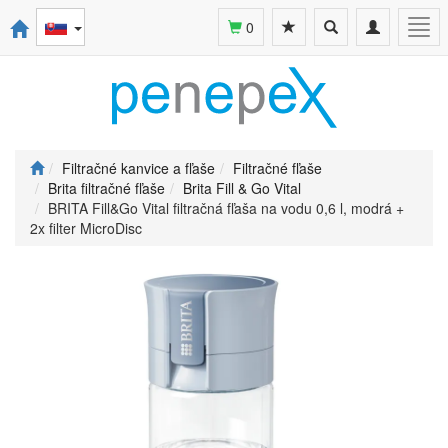
Toggle
Toggle
Togg
0
search
navigation
navi
Filtračné kanvice a fľaše
Filtračné fľaše
Brita filtračné fľaše
Brita Fill & Go Vital
BRITA Fill&Go Vital filtračná fľaša na vodu 0,6 l, modrá +
2x filter MicroDisc