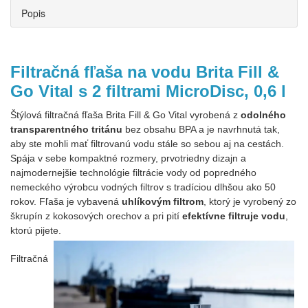
Popis
Filtračná fľaša na vodu Brita Fill &
Go Vital s 2 filtrami MicroDisc, 0,6 l
Štýlová filtračná fľaša Brita Fill & Go Vital vyrobená z
odolného
transparentného tritánu
bez obsahu BPA a je navrhnutá tak,
aby ste mohli mať filtrovanú vodu stále so sebou aj na cestách.
Spája v sebe kompaktné rozmery, prvotriedny dizajn a
najmodernejšie technológie filtrácie vody od popredného
nemeckého výrobcu vodných filtrov s tradíciou dlhšou ako 50
rokov. Fľaša je vybavená
uhlíkovým filtrom
, ktorý je vyrobený zo
škrupín z kokosových orechov a pri pití
efektívne filtruje vodu
,
ktorú pijete.
Filtračná