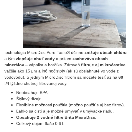
technológia MicroDisc Pure-Taste® účinne
znižuje obsah chlóru
a tým
zlepšuje chuť vody
a pritom
zachováva obsah
minerálov
– vápnika a horčíka. Zároveň
filtruje aj mikročastice
iné nečistoty
väčšie ako 15 μm a
(ak sú obsiahnuté vo vode z
vodovodu). S jedným MicroDisc filtrom sa môžete tešiť až na
60
l/4
týždne chutnej filtrovanej vody.
Neobsahuje BPA.
Štýlový dizajn.
Flexibilné možnosti použitia (možno použiť s aj bez filtrov).
Ľahko sa čistí a je možné umývať v umývačke riadu.
Obsahuje 2 vodné filtre Brita MicroDisc.
Celkový objem fľaše 0,6 l.