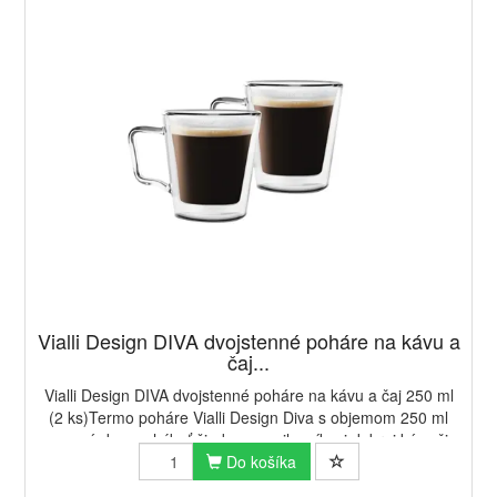
Vialli Design DIVA dvojstenné poháre na kávu a
čaj...
Vialli Design DIVA dvojstenné poháre na kávu a čaj 250 ml
(2 ks)Termo poháre Vialli Design Diva s objemom 250 ml
nesmú doma chýbať žiadnemu milovníkovi dobrej kávy či
čaju. Sú vyrobené z kvalitného bo...
Do košíka