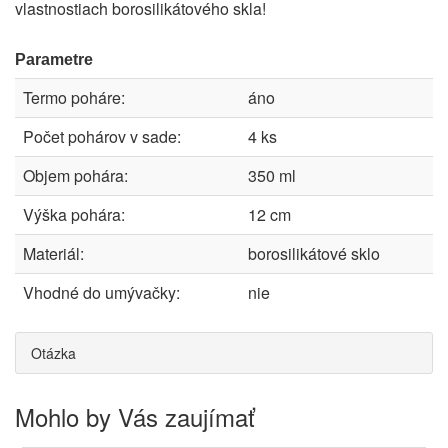
vlastnostiach borosilikátového skla!
Parametre
Termo poháre:
áno
Počet pohárov v sade:
4 ks
Objem pohára:
350 ml
Výška pohára:
12 cm
Materiál:
borosilikátové sklo
Vhodné do umývačky:
nie
Otázka
Mohlo by Vás zaujímať