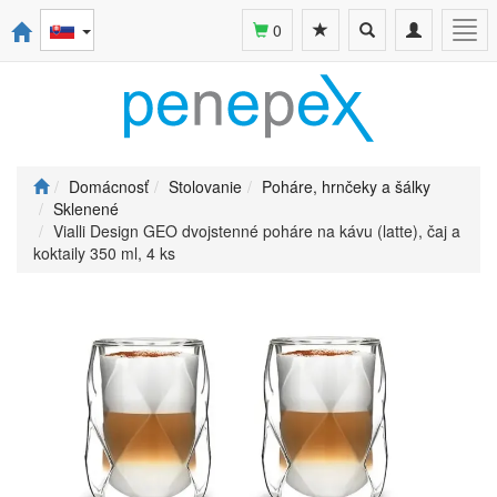
Toggle
Toggle
Togg
0
search
navigation
navi
Domácnosť
Stolovanie
Poháre, hrnčeky a šálky
Sklenené
Vialli Design GEO dvojstenné poháre na kávu (latte), čaj a
koktaily 350 ml, 4 ks