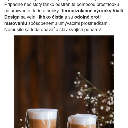
Prípadné nečistoty ľahko odstránite pomocou prostriedku
na umývanie riadu a hubky.
Termoizolačné výrobky Vialli
Design
sa veľmi
ľahko čistia
a sú
odolné proti
matovaniu
spôsobenému umývacími prostriedkami.
Nemusíte sa teda obávať o stav svojich pohárov.