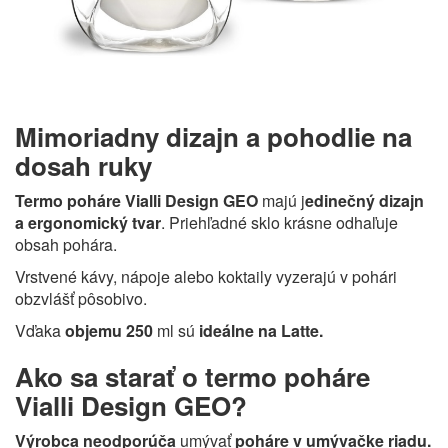
Mimoriadny dizajn a pohodlie na
dosah ruky
Termo poháre Vialli Design GEO
majú j
edinečný dizajn
a ergonomický tvar
. Priehľadné sklo krásne odhaľuje
obsah pohára.
Vrstvené kávy, nápoje alebo koktaily vyzerajú v pohári
obzvlášť pôsobivo.
Vďaka
objemu 250
ml sú
ideálne na Latte.
Ako sa starať o termo poháre
Vialli Design GEO?
Výrobca neodporúča
umývať
poháre v umývačke riadu.