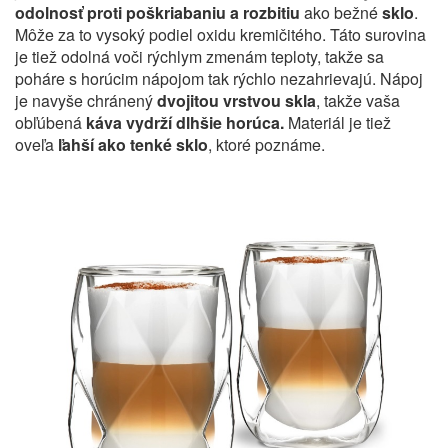
odolnosť proti poškriabaniu a rozbitiu
ako bežné
sklo
.
Môže za to vysoký podiel oxidu kremičitého. Táto surovina
je tiež odolná voči rýchlym zmenám teploty, takže sa
poháre s horúcim nápojom tak rýchlo nezahrievajú. Nápoj
je navyše chránený
dvojitou vrstvou skla
, takže vaša
obľúbená
káva vydrží dlhšie horúca.
Materiál je tiež
oveľa
ľahší ako tenké sklo
, ktoré poznáme.