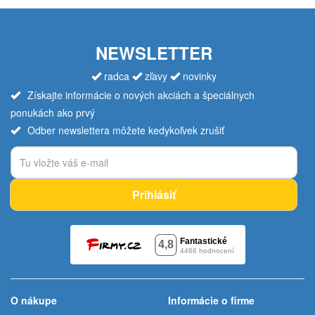
NEWSLETTER
radca
zľavy
novinky
Získajte informácie o nových akciách a špeciálnych
ponukách ako prvý
Odber newslettera môžete kedykoľvek zrušiť
Prihlásiť
O nákupe
Informácie o firme