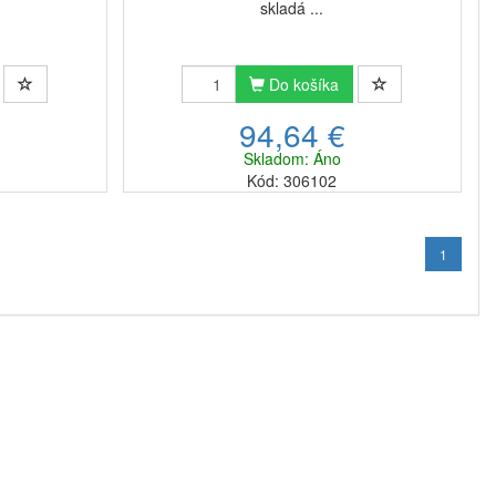
skladá ...
Do košíka
94,64 €
Skladom: Áno
Kód: 306102
1