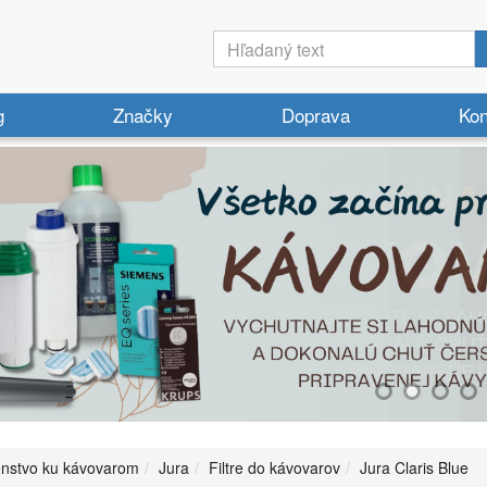
g
Značky
Doprava
Kon
enstvo ku kávovarom
Jura
Filtre do kávovarov
Jura Claris Blue