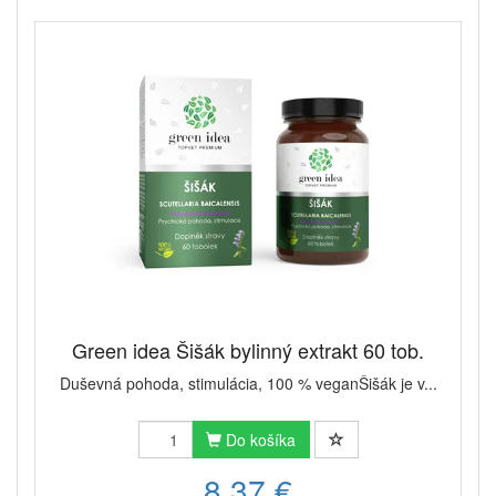
Green idea Šišák bylinný extrakt 60 tob.
Duševná pohoda, stimulácia, ​100 % veganŠišák je v...
Do košíka
8,37 €