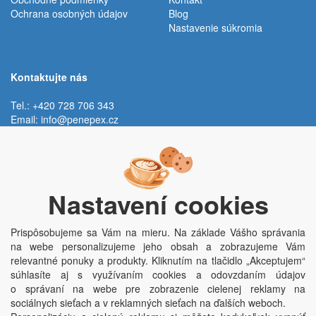
Ochrana osobných údajov
Blog
Nastavenie súkromia
Kontaktujte nás
Tel.: +420 728 706 343
Email:
info@penepex.cz
Po - Pi:
9:00 - 15:00 hod.
Trávník 2076, 686 03 Staré Město
Nastavení cookies
Prispôsobujeme sa Vám na mieru. Na základe Vášho správania
na webe personalizujeme jeho obsah a zobrazujeme Vám
relevantné ponuky a produkty. Kliknutím na tlačidlo „Akceptujem“
súhlasíte aj s využívaním cookies a odovzdaním údajov
o správaní na webe pre zobrazenie cielenej reklamy na
Copyright © Penepex s.r.o. 2025, powered by
ABRA E-shop
sociálnych sieťach a v reklamných sieťach na ďalších weboch.
Penepex s.r.o., Za Špicí 1798, 686 03 Staré Město; IČO: 03220923; DIČ: