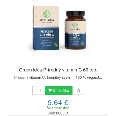
Green idea Prírodný vitamín C 60 tob.
Prírodný vitamín C, Imunitný systém, ​100 % veganJ...
Do košíka
9,64 €
Skladom: Áno
Kód: 800554