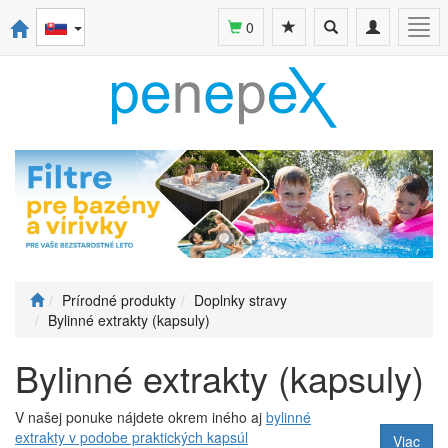
Toggle
Toggle
Togg
0
search
navigation
navi
Prírodné produkty
Doplnky stravy
Bylinné extrakty (kapsuly)
Bylinné extrakty (kapsuly)
V našej ponuke nájdete okrem iného aj
bylinné
extrakty v podobe praktických kapsúl
Viac