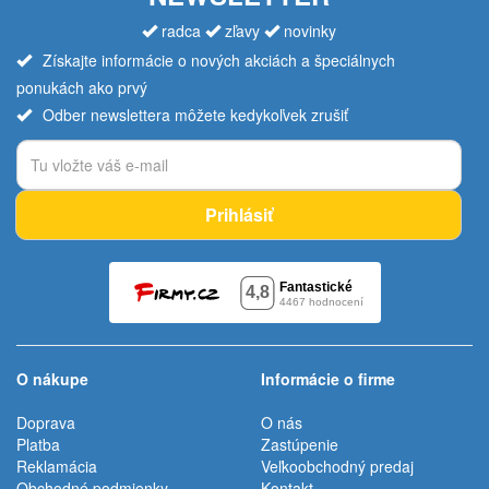
radca
zľavy
novinky
Získajte informácie o nových akciách a špeciálnych
ponukách ako prvý
Odber newslettera môžete kedykoľvek zrušiť
Prihlásiť
O nákupe
Informácie o firme
Doprava
O nás
Platba
Zastúpenie
Reklamácia
Veľkoobchodný predaj
Obchodné podmienky
Kontakt