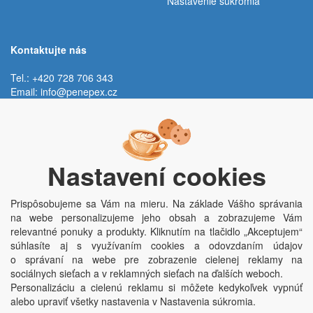
Nastavenie súkromia
Kontaktujte nás
Tel.: +420 728 706 343
Email:
info@penepex.cz
Po - Pi:
9:00 - 15:00 hod.
Trávník 2076, 686 03 Staré Město
Nastavení cookies
Prispôsobujeme sa Vám na mieru. Na základe Vášho správania
na webe personalizujeme jeho obsah a zobrazujeme Vám
relevantné ponuky a produkty. Kliknutím na tlačidlo „Akceptujem“
súhlasíte aj s využívaním cookies a odovzdaním údajov
o správaní na webe pre zobrazenie cielenej reklamy na
Copyright © Penepex s.r.o. 2025, powered by
ABRA E-shop
sociálnych sieťach a v reklamných sieťach na ďalších weboch.
Penepex s.r.o., Za Špicí 1798, 686 03 Staré Město; IČO: 03220923; DIČ:
Personalizáciu a cielenú reklamu si môžete kedykoľvek vypnúť
CZ03220923; zápis do obchodního rejstříku dne 22. 7. 2014, krajský soud v
alebo upraviť všetky nastavenia v Nastavenia súkromia.
Brně oddíl C, vložka 84002