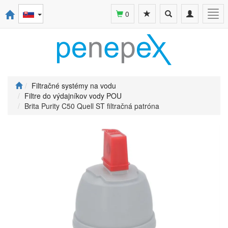
Toggle
Toggle
Togg
0
search
navigation
navi
Filtračné systémy na vodu
Filtre do výdajníkov vody POU
Brita Purity C50 Quell ST filtračná patróna