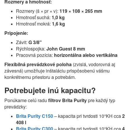
Rozmery a hmotnosť:
Rozmery (š × pr × v):
119 × 108 × 265 mm
Hmotnosť suchá:
1,0 kg
Hmotnosť mokrá:
1,6 kg
Pripojenie:
Závit:
G 3/8"
Rýchlospojka:
John Guest 8 mm
Pracovná pozícia:
horizontálna alebo vertikálna
Flexibilná prevádzkové poloha
(zvislá, vodorovná aj
závesná) umožňuje inštaláciu prispôsobenú vášmu
konkrétnemu priestoru a potrebám.
Potrebujete inú kapacitu?
Ponúkame celú radu
filtrov Brita Purity
pre každý typ
prevádzky:
Brita Purity C150
– kapacita pri tvrdosti 10°KH cca
2
408 l
Brita Purity C300
– kapacita pri tvrdosti 10°KH cca
4