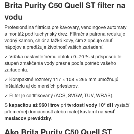
Brita Purity C50 Quell ST filter na
vodu
Profesionálna filtrácia pre kávovary, vendingové automaty
a montáž pod kuchynský drez. Filtračná patrona redukuje
vodný kameň, chlór a ťažké kovy, čím zlepšuje chuť
nápojov a predlžuje životnosť vašich zariadení.
Vďaka nastaviteľnému obtoku 0–70 % si prispôsobíte
✓
stupeň zmäkčenia vody presne podľa potrieb vašeho
zariadenia.
Kompaktné rozměry 117 × 108 × 265 mm umožňujú
✓
inštaláciu aj do menších priestorov.
Filter je certifikovaný (ACS, SVGW, TÜV, WRAS).
✓
S
kapacitou až 960 litrov
pri
tvrdosti vody 10° dH
vystačí
priemernej domácnosti alebo malej kaviarni na
šesť
mesiacov prevádzky
.
Ako Brita Purity C50 Quell ST