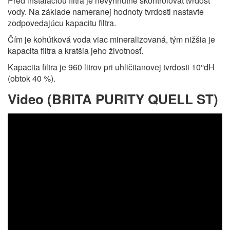
Pred inštaláciou filtra je nevyhnutné skontrolovať tvrdosť
vody. Na základe nameranej hodnoty tvrdosti nastavte
zodpovedajúcu kapacitu filtra.
Čím je kohútková voda viac mineralizovaná, tým nižšia je
kapacita filtra a kratšia jeho životnosť.
Kapacita filtra je 960 litrov pri uhličitanovej tvrdosti 10°dH
(obtok 40 %).
Video (BRITA PURITY QUELL ST)