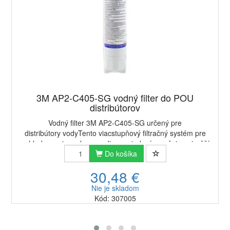
3M AP2-C405-SG vodný filter do POU
distribútorov
Vodný filter 3M AP2-C405-SG určený pre
distribútory vodyTento viacstupňový filtračný systém pre
ochladzovanie vody a vending zariadení zaručuje najvyšší
stupeň čistoty, kvality a chuti vody.Vodné filt...
Do košíka
30,48 €
Nie je skladom
Kód: 307005