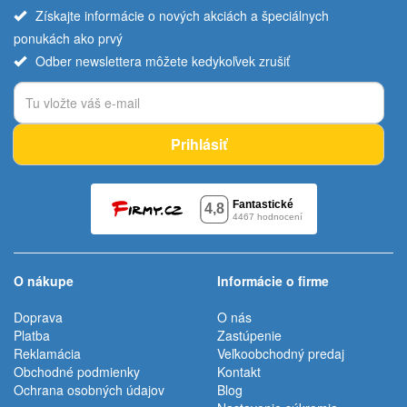
Získajte informácie o nových akciách a špeciálnych
ponukách ako prvý
Odber newslettera môžete kedykoľvek zrušiť
Prihlásiť
O nákupe
Informácie o firme
Doprava
O nás
Platba
Zastúpenie
Reklamácia
Veľkoobchodný predaj
Obchodné podmienky
Kontakt
Ochrana osobných údajov
Blog