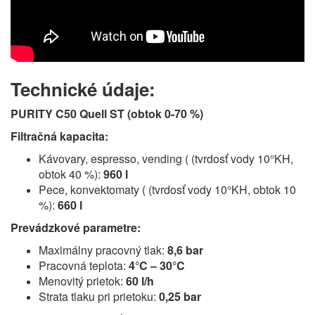
Technické údaje:
PURITY C50 Quell ST (obtok 0-70 %)
Filtračná kapacita:
Kávovary, espresso, vending ( (tvrdosť vody 10°KH,
obtok 40 %):
960 l
Pece, konvektomaty ( (tvrdosť vody 10°KH, obtok 10
%):
660 l
Prevádzkové parametre:
Maximálny pracovný tlak:
8,6 bar
Pracovná teplota:
4°C – 30°C
Menovitý prietok:
60 l/h
Strata tlaku pri prietoku:
0,25 bar