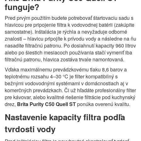
funguje?
Pred prvým použitím budete potrebovať štartovaciu sadu s
hlavicou pre pripojenie filtra k vodovodnej batérii (zakúpite
samostatne). Inštalácia je rýchla a nevyžaduje odborné
znalosti – hlavicu pripojíte k prívodu vody a následne na ňu
nasadíte filtračnú patronu. Po dosiahnutí kapacity 960 litrov
alebo po šiestich mesiacoch používania stačí vymeniť iba
filtračnú patronu, hlavica zostáva trvale namontovaná.
Vďaka maximálnemu prevádzkovému tlaku 8,6 barov a
teplotnému rozsahu 4–30 °C je filter kompatibilný s
bežnými vodovodnými systémami v domácnostiach aj v
komerčných prevádzkach. Či už hľadáte profesionálny filter
pre kávovar, alebo kvalitné riešenie filtrácie pod kuchynský
drez,
Brita Purity C50 Quell ST
ponúka overenú kvalitu.
Nastavenie kapacity filtra podľa
tvrdosti vody