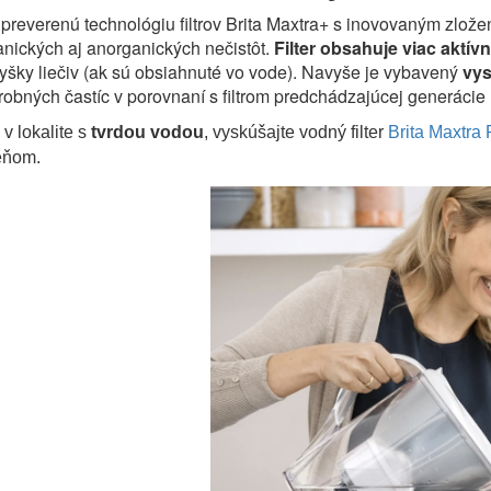
a preverenú technológiu filtrov Brita Maxtra+ s inovovaným zlože
nických aj anorganických nečistôt.
Filter obsahuje viac aktívn
vyšky liečiv (ak sú obsiahnuté vo vode).
Navyše je vybavený
vys
robných častíc v porovnaní s filtrom predchádzajúcej generácie
v lokalite s
tvrdou vodou
, vyskúšajte vodný filter
Brita Maxtra
eňom.