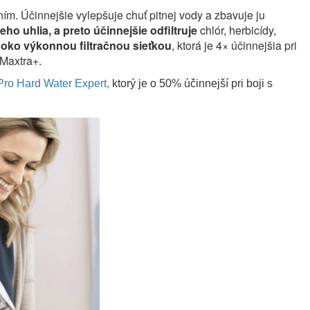
ním. Účinnejšie vylepšuje chuť pitnej vody a zbavuje ju
eho uhlia, a preto účinnejšie odfiltruje
chlór, herbicídy,
oko výkonnou filtračnou sieťkou
, ktorá je 4× účinnejšia pri
 Maxtra+.
 Pro Hard Water Expert
,
ktorý je o 50% účinnejší pri boji s