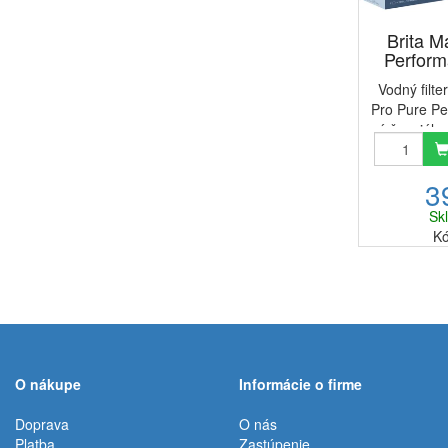
Brita M
Performa
Vodný filte
Pro Pure Pe
sú špeciálne
s mäkkou
vodu.Filte
3
všetkými fi
Bri
Sk
Kó
O nákupe
Informácie o firme
Doprava
O nás
Platba
Zastúpenie