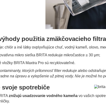
výhody použitia zmäkčovacieho filtra
: chlór a iné látky ovplyvňujúce chuť, vodný kameň, olovo, meď, 
ovatívna mikro sieťka BRITA redukuje mikročastice ≥ 30 μm;
né vložky BRITA Maxtra Pro sú recyklovateľné.
ontaminanty, ktorých prítomnosť filter redukuje alebo odstraňuje 
radne na úpravu a vylepšenie už pitnej vody. Nie je možné ho 
 svoje spotrebiče
BRITA
znižujú usadzovanie vodného kameňa
vo vašich spotre
ličky.