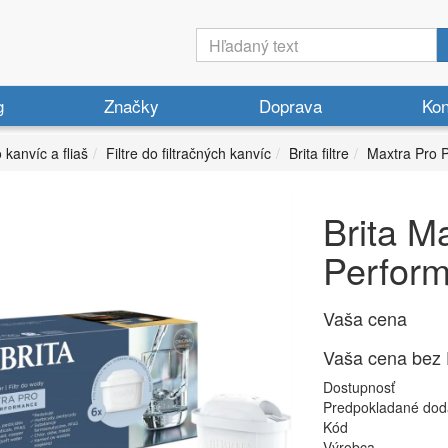
g
Značky
Doprava
Kon
o kanvíc a fliaš
Filtre do filtračných kanvíc
Brita filtre
Maxtra Pro 
Brita M
Performa
Vaša cena
Vaša cena bez
Dostupnosť
Predpokladané dod
Kód
Výrobca