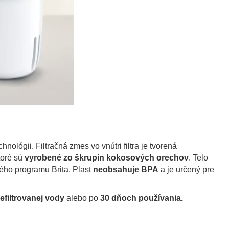
nológii. Filtračná zmes vo vnútri filtra je tvorená
toré sú
vyrobené zo škrupín kokosových orechov
. Telo
ného programu Brita. Plast
neobsahuje BPA
a je určený pre
refiltrovanej vody
alebo po
30 dňoch používania.