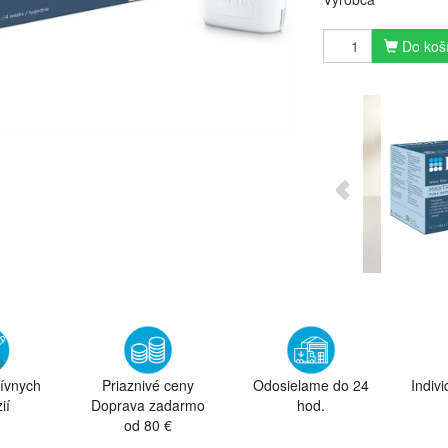
Do koš
tívnych
Priaznivé ceny
Odosielame do 24
Indiv
ií
Doprava zadarmo
hod.
od 80 €