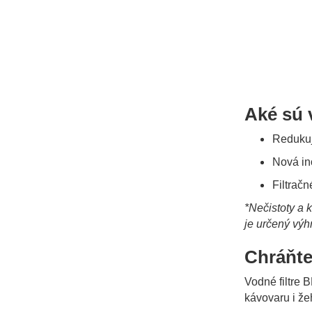
Aké sú 
Redukuje
Nová in
Filtrač
*Nečistoty a k
je určený výh
Chráňte
Vodné filtre 
kávovaru i žeh