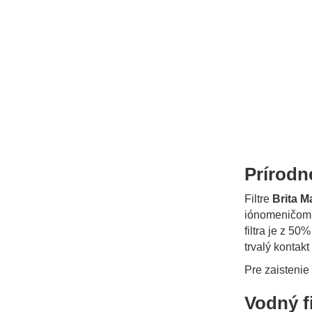
Prírodn
Filtre
Brita M
iónomeničom v
filtra je z 5
trvalý kontakt
Pre zaistenie 
Vodný f