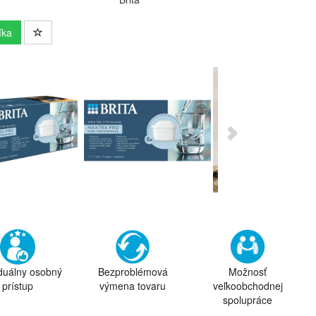
íka
iduálny osobný
Bezproblémová
Možnosť
prístup
výmena tovaru
veľkoobchodnej
spolupráce