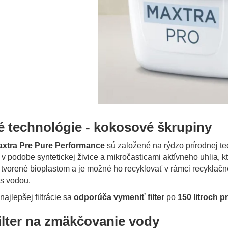
é technológie - kokosové škrupiny
axtra Pre Pure Performance
sú založené na rýdzo prírodnej tech
 podobe syntetickej živice a mikročasticami aktívneho uhlia, k
0% tvorené bioplastom a je možné ho recyklovať v rámci recyklač
 s vodou.
najlepšej filtrácie sa
odporúča vymeniť filter
po
150 litroch p
ilter na zmäkčovanie vody