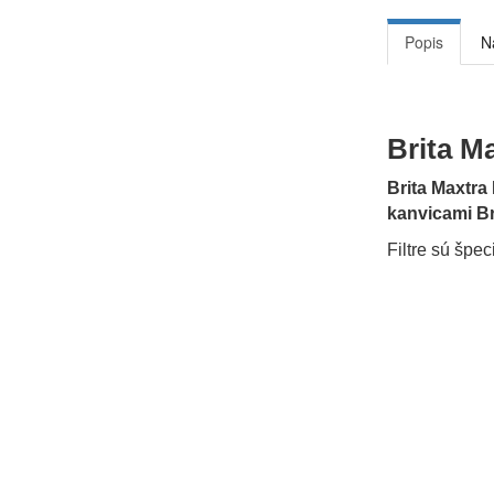
Popis
N
Brita Ma
Brita Maxtra
kanvicami Br
Filtre sú špec