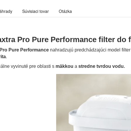
áhrady
Súvisiaci tovar
Otázka
xtra Pro Pure Performance filter do f
 Pro Pure Performance
nahradzujú predchádzajúci model filte
ita
.
iálne vyvinuté pre oblasti s
mäkkou
a
stredne tvrdou vodu.