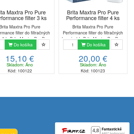
ita Maxtra Pro Pure
Brita Maxtra Pro Pure
rformance filter 3 ks
Performance filter 4 ks
Brita Maxtra Pro Pure
Brita Maxtra Pro Pure
rmance filter do filtračných
Performance filter do filtračných
c 3 ksBrita Maxtra Pro Pure
kanvíc 4 ksBrita Maxtra Pro Pure
erformance nahradzujú
Do košíka
Performance nahradzujú
Do košíka
predchádzajúci model
predchádzajúci model
15,10 €
20,00 €
r Maxtra+ a sú kompatibilné
filter Maxtra+ a sú kompatibilné
tkými filtračnými kanvicami
so všetkými filtračnými kanvicami
Skladom: Áno
Skladom: Áno
...
...
Kód: 100122
Kód: 100123