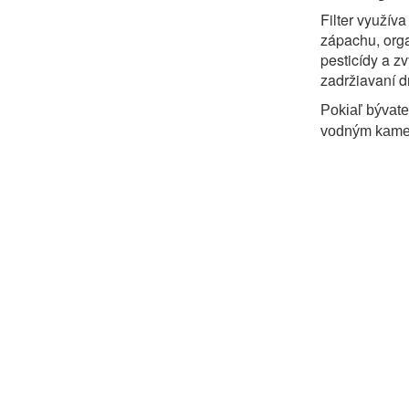
Filter využív
zápachu, orga
pesticídy a z
zadržiavaní d
Pokiaľ bývate 
vodným kam