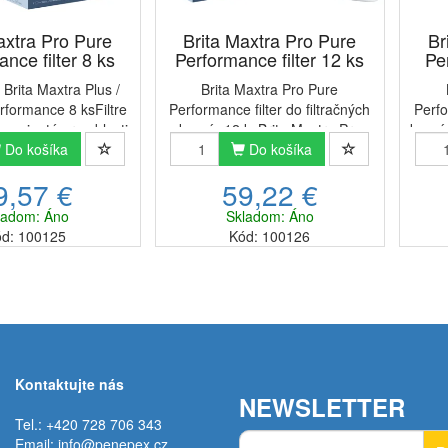
axtra Pro Pure
Brita Maxtra Pro Pure
Br
nce filter 8 ks
Performance filter 12 ks
Pe
r Brita Maxtra Plus /
Brita Maxtra Pro Pure
rformance 8 ksFiltre
Performance filter do filtračných
Perfo
 vyvinuté pre oblasti
kanvíc 12 ksBrita Maxtra Pro
kanví
 a stredne tvrdou
Do košíka
Pure Performance nahradzujú
Do košíka
P
r je kompatibilný so
predchádzajúci model
9,57 €
59,22 €
ltračnými kanvicami
filter Maxtra+ a sú kompatibilné
filte
ta.Súčasná...
so všetkými filtračnými
so vše
ladom: Áno
Skladom: Áno
kanvicami...
d: 100125
Kód: 100126
Kontaktujte nás
NEWSLETTER
Tel.: +420 728 706 343
Email:
info@penepex.cz