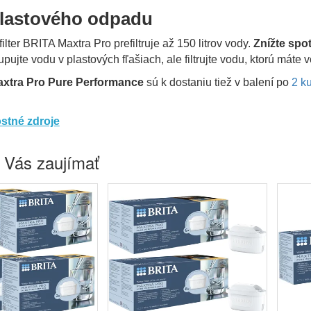
lastového odpadu
lter BRITA Maxtra Pro prefiltruje až 150 litrov vody.
Znížte spo
pujte vodu v plastových fľašiach, ale filtrujte vodu, ktorú mát
axtra Pro Pure Performance
sú k dostaniu tiež v balení po
2 k
stné zdroje
 Vás zaujímať