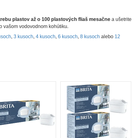
trebu plastov až o 100 plastových fliaš mesačne
a ušetrite
e vo vašom vodovodnom kohútiku.
usoch
,
3 kusoch
,
4 kusoch
,
6 kusoch
,
8 kusoch
alebo
12