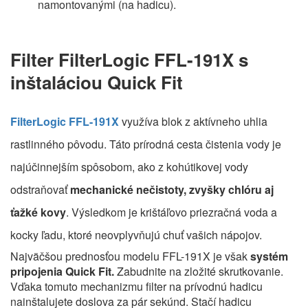
namontovanými (na hadicu).
Filter FilterLogic FFL-191X s
inštaláciou Quick Fit
FilterLogic FFL-191X
využíva blok z aktívneho uhlia
rastlinného pôvodu. Táto prírodná cesta čistenia vody je
najúčinnejším spôsobom, ako z kohútikovej vody
odstraňovať
mechanické nečistoty, zvyšky chlóru aj
ťažké kovy
. Výsledkom je krištáľovo priezračná voda a
kocky ľadu, ktoré neovplyvňujú chuť vašich nápojov.
Najväčšou prednosťou modelu FFL-191X je však
systém
pripojenia Quick Fit.
Zabudnite na zložité skrutkovanie.
Vďaka tomuto mechanizmu filter na prívodnú hadicu
nainštalujete doslova za pár sekúnd. Stačí hadicu