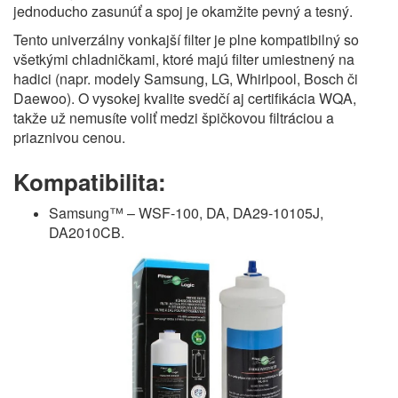
jednoducho zasunúť a spoj je okamžite pevný a tesný.
Tento univerzálny vonkajší filter je plne kompatibilný so
všetkými chladničkami, ktoré majú filter umiestnený na
hadici (napr. modely Samsung, LG, Whirlpool, Bosch či
Daewoo). O vysokej kvalite svedčí aj certifikácia WQA,
takže už nemusíte voliť medzi špičkovou filtráciou a
priaznivou cenou.
Kompatibilita:
Samsung™ – WSF-100, DA, DA29-10105J,
DA2010CB.