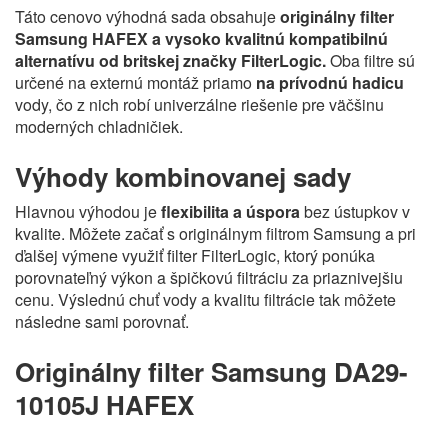
Táto cenovo výhodná sada obsahuje
originálny filter
Samsung HAFEX a vysoko kvalitnú kompatibilnú
alternatívu od britskej značky FilterLogic.
Oba filtre sú
určené na externú montáž priamo
na prívodnú hadicu
vody, čo z nich robí univerzálne riešenie pre väčšinu
moderných chladničiek.
Výhody kombinovanej sady
Hlavnou výhodou je
flexibilita a úspora
bez ústupkov v
kvalite. Môžete začať s originálnym filtrom Samsung a pri
ďalšej výmene využiť filter FilterLogic, ktorý ponúka
porovnateľný výkon a špičkovú filtráciu za priaznivejšiu
cenu. Výslednú chuť vody a kvalitu filtrácie tak môžete
následne sami porovnať.
Originálny filter Samsung DA29-
10105J HAFEX