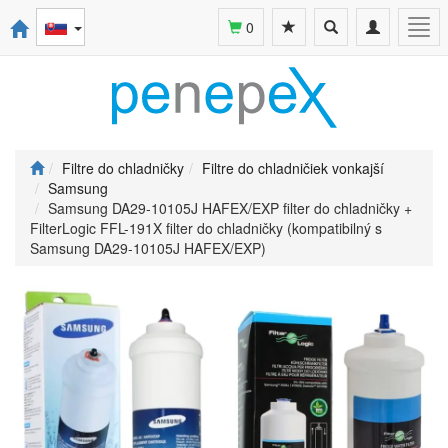
Toggle
Toggle
Togg
0
search
navigation
navi
Filtre do chladničky
Filtre do chladničiek vonkajší
Samsung
Samsung DA29-10105J HAFEX/EXP filter do chladničky +
FilterLogic FFL-191X filter do chladničky (kompatibilný s
Samsung DA29-10105J HAFEX/EXP)