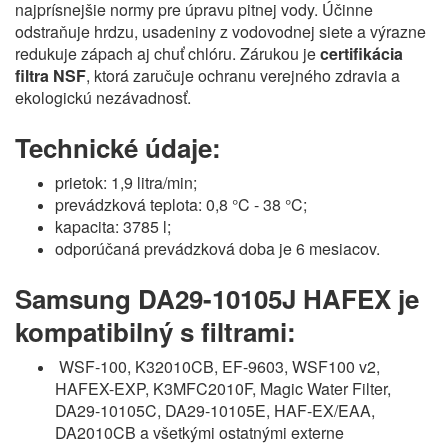
najprísnejšie normy pre úpravu pitnej vody. Účinne
odstraňuje hrdzu, usadeniny z vodovodnej siete a výrazne
redukuje zápach aj chuť chlóru. Zárukou je
certifikácia
filtra NSF
, ktorá zaručuje ochranu verejného zdravia a
ekologickú nezávadnosť.
Technické údaje:
prietok: 1,9 litra/min;
prevádzková teplota: 0,8 °C - 38 °C;
kapacita: 3785 l;
odporúčaná prevádzková doba je 6 mesiacov.
Samsung DA29-10105J HAFEX je
kompatibilný s filtrami:
WSF-100, K32010CB, EF-9603, WSF100 v2,
HAFEX-EXP, K3MFC2010F, Magic Water Filter,
DA29-10105C, DA29-10105E, HAF-EX/EAA,
DA2010CB a všetkými ostatnými externe