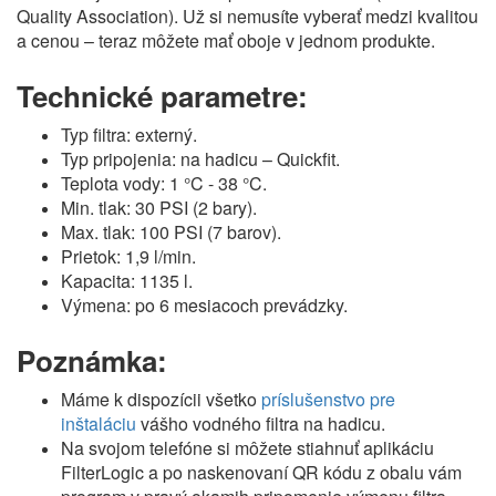
Quality Association). Už si nemusíte vyberať medzi kvalitou
a cenou – teraz môžete mať oboje v jednom produkte.
Technické parametre:
Typ filtra: externý.
Typ pripojenia: na hadicu – Quickfit.
Teplota vody: 1 °C - 38 °C.
Min. tlak: 30 PSI (2 bary).
Max. tlak: 100 PSI (7 barov).
Prietok: 1,9 l/min.
Kapacita: 1135 l.
Výmena: po 6 mesiacoch prevádzky.
Poznámka:
Máme k dispozícii všetko
príslušenstvo pre
inštaláciu
vášho vodného filtra na hadicu.
Na svojom telefóne si môžete stiahnuť aplikáciu
FilterLogic a po naskenovaní QR kódu z obalu vám