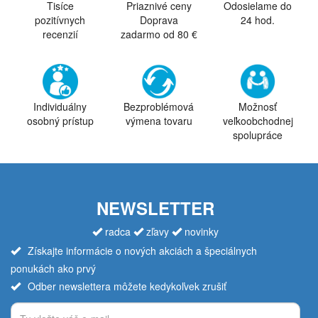
Tisíce
Priaznivé ceny
Odosielame do
pozitívnych
Doprava
24 hod.
recenzií
zadarmo od 80 €
Individuálny
Bezproblémová
Možnosť
osobný prístup
výmena tovaru
veľkoobchodnej
spolupráce
NEWSLETTER
radca
zľavy
novinky
Získajte informácie o nových akciách a špeciálnych
ponukách ako prvý
Odber newslettera môžete kedykoľvek zrušiť