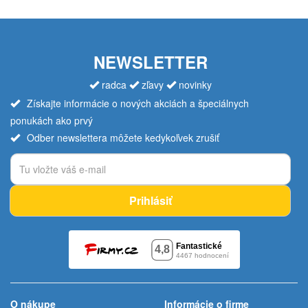
NEWSLETTER
radca
zľavy
novinky
Získajte informácie o nových akciách a špeciálnych
ponukách ako prvý
Odber newslettera môžete kedykoľvek zrušiť
Prihlásiť
O nákupe
Informácie o firme