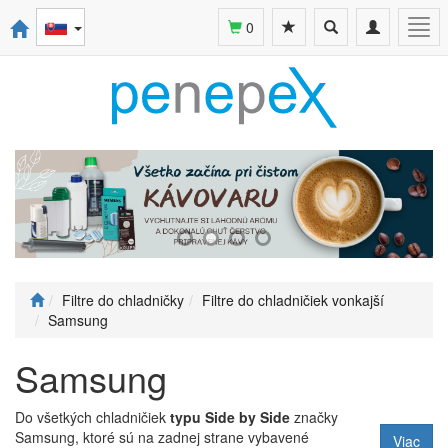
Toggle
Toggle
Togg
0
search
navigation
navi
Filtre do chladničky
Filtre do chladničiek vonkajší
Samsung
Samsung
Do všetkých chladničiek
typu Side by Side
značky
Samsung, ktoré sú na zadnej strane vybavené
Viac