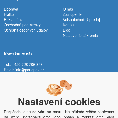
Doprava
O nás
Platba
Zastúpenie
Reklamácia
Veľkoobchodný predaj
Obchodné podmienky
Kontakt
Ochrana osobných údajov
Blog
Nastavenie súkromia
Kontaktujte nás
Tel.: +420 728 706 343
Email:
info@penepex.cz
Po - Pi:
9:00 - 15:00 hod.
Trávník 2076, 686 03 Staré Město
Nastavení cookies
Prispôsobujeme sa Vám na mieru. Na základe Vášho správania
na webe personalizujeme jeho obsah a zobrazujeme Vám