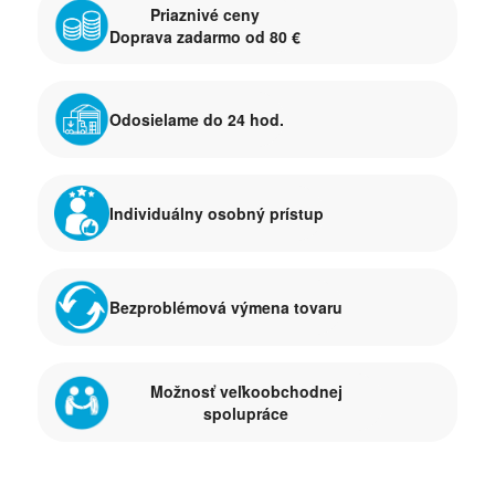
Priaznivé ceny
Doprava zadarmo od 80 €
Odosielame do 24 hod.
Individuálny osobný prístup
Bezproblémová výmena tovaru
Možnosť veľkoobchodnej
spolupráce