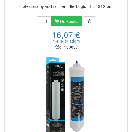
kvalitnú vodu, ale
predĺžite aj životnosť vašej
chladničke
, ktorej sa nebudú tak intenzívne zanášať
Profesionálny vodný filter FilterLogic FFL-191X pr...
hadičky a ďalšie horšie dostupné priestory vodným
kameňom.
Do košíka
Pre
upevnenie
originálnych i alternatívnych vodných
16,07 €
filtrov slúži
zámkový mechanizmus
. Ten sa môže pri
jednotlivých typoch chladničiek
líšiť najmä svojou
Nie je skladom
veľkosťou a tvarom
. Ak si nebudete teda istí
Kód: 130037
kompatibilitou konkrétneho typu filtra s vašou
chladničkou, radšej nás kontaktujte, radi vám s
výberom filtra pomôžeme. Ak zvolíte vhodný typ filtra,
poradíte si s jeho
výmenou vo vašej chladničke i
svojpomocne
. Celý proces možno pri troche
šikovnosti zvládnuť
v priebehu niekoľkých málo
sekúnd
.