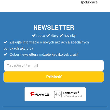
spolupráce
NEWSLETTER
radca
zľavy
novinky
Získajte informácie o nových akciách a špeciálnych
ponukách ako prvý
Odber newslettera môžete kedykoľvek zrušiť
Prihlásiť