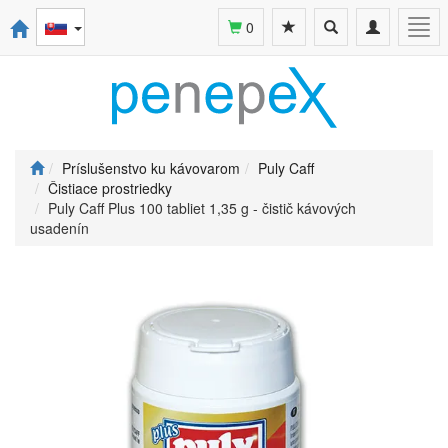
Toggle
Toggle
Togg
0
search
navigation
navi
Príslušenstvo ku kávovarom
Puly Caff
Čistiace prostriedky
Puly Caff Plus 100 tabliet 1,35 g - čistič kávových
usadenín