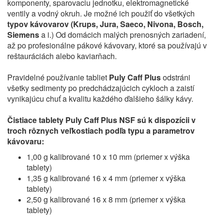
komponenty, sparovaciu jednotku, elektromagnetické
ventily a vodný okruh. Je možné ich použiť do všetkých
typov kávovarov (Krups, Jura, Saeco, Nivona, Bosch,
Siemens
a i.) Od domácich malých prenosných zariadení,
až po profesionálne pákové kávovary, ktoré sa používajú v
reštauráciách alebo kaviarňach.
Pravidelné používanie tabliet
Puly Caff Plus
odstráni
všetky sedimenty po predchádzajúcich cykloch a zaistí
vynikajúcu chuť a kvalitu každého ďalšieho šálky kávy.
Čistiace tablety Puly Caff Plus NSF sú k dispozícii v
troch rôznych veľkostiach podľa typu a parametrov
kávovaru:
1,00 g kalibrované 10 x 10 mm (priemer x výška
tablety)
1,35 g kalibrované 16 x 4 mm (priemer x výška
tablety)
2,50 g kalibrované 16 x 8 mm (priemer x výška
tablety)