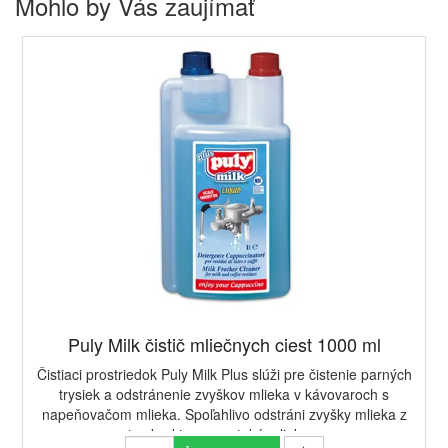
Mohlo by Vás zaujímať
Puly Milk čistič mliečnych ciest 1000 ml
Čistiaci prostriedok Puly Milk Plus slúži pre čistenie parných
trysiek a odstránenie zvyškov mlieka v kávovaroch s
napeňovačom mlieka. Spoľahlivo odstráni zvyšky mlieka z
trysky, ktorou preteká mlieko...