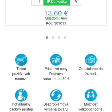
Do košíka
13,60 €
Skladom: Áno
Kód: 309011
Tisíce
Priaznivé ceny
Odosielame do
pozitívnych
Doprava
24 hod.
recenzií
zadarmo od 80 €
Individuálny
Bezproblémová
Možnosť
osobný prístup
výmena tovaru
veľkoobchodnej