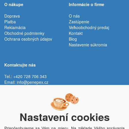
O nákupe
Informácie o firme
Doprava
O nás
Platba
Zastúpenie
Reklamácia
Veľkoobchodný predaj
Obchodné podmienky
Kontakt
Ochrana osobných údajov
Blog
Nastavenie súkromia
Kontaktujte nás
Tel.: +420 728 706 343
Email:
info@penepex.cz
Po - Pi:
9:00 - 15:00 hod.
Trávník 2076, 686 03 Staré Město
Nastavení cookies
Prispôsobujeme sa Vám na mieru. Na základe Vášho správania