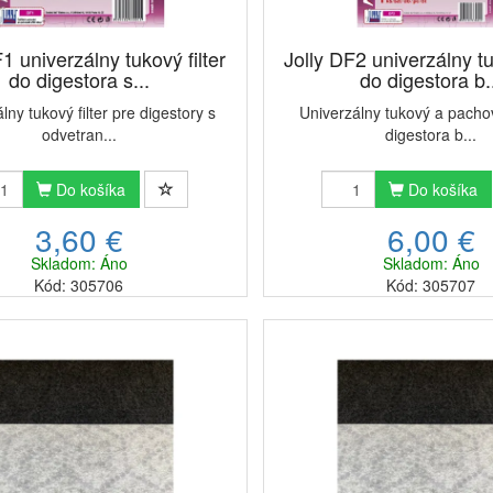
1 univerzálny tukový filter
Jolly DF2 univerzálny tu
do digestora s...
do digestora b.
lny tukový filter pre digestory s
Univerzálny tukový a pachov
odvetran...
digestora b...
Do košíka
Do košíka
3,60 €
6,00 €
Skladom: Áno
Skladom: Áno
Kód: 305706
Kód: 305707