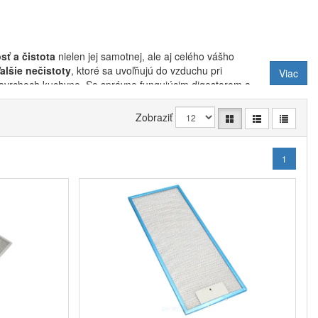
ť a čistota
nielen jej samotnej, ale aj celého vášho
ďalšie nečistoty
, ktoré sa uvoľňujú do vzduchu pri
Viac
povrchoch kuchyne. So správne fungujúcim digestorom a
Zobraziť
fické vlastnosti a výhody.
Papierové filtre
sú vhodné
deálne na krátkodobé použitie, ale vyžadujú častejšiu
ocele
, sú robustnejšie a odolnejšie. Tieto filtre je možné
1
má vydržať dlhšiu dobu. Vďaka svojej odolnosti a možnosti
to filtroch je potrebné dbať na starostlivý výber typu
story Beko
alebo
pre digestory Whirlpool, AEG a
úroveň filtrácie a sú obzvlášť účinné v zachytávaní
ých materiálov a môžu byť tiež opakovane použité po
or s odvetraním
alebo
bez odvetrania
, prípadne zvoliť
ajmä tých digestorov, ktoré pracujú v
režime
ívne uhlie, ktoré je vysoko efektívne v
absorbovaní
vitosti dokážu uhlíkové filtre
pohltiť a neutralizovať
 kuchyni. A pokiaľ sa nemôžete rozhodnúť, či si teraz