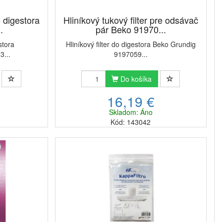
o digestora
Hliníkový tukový filter pre odsávač
.
pár Beko 91970...
stora
Hliníkový filter do digestora Beko Grundig
3...
9197059...
Do košíka
16,19 €
Skladom: Áno
Kód: 143042