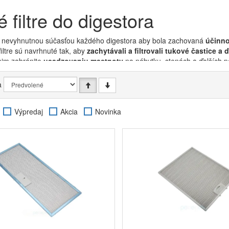
 filtre do digestora
sú nevyhnutnou súčasťou každého digestora aby bola zachovaná
účinnos
iltre sú navrhnuté tak, aby
zachytávali a filtrovali tukové častice a 
nim zabránite
usadzovaniu mastnoty
na nábytku, stenách a ďalších 
 si zaistíte udržanie
čistého a hygienického domova
.
a
e na niekoľko typov tukových filtrov, pričom každý z nich má svoje špeci
 hľadajú cenovo dostupné a ľahko vymeniteľné riešenie. Tieto filtre sú i
iavali efektivitu. Kovové filtre,
vyrobené z hliníka alebo nerezovej 
Výpredaj
Akcia
Novinka
ne používať, čo je ideálne pokiaľ varíte častejšie a chcete filter, ktorý 
tenia predstavujú dlhodobejšie a ekonomicky výhodné riešenie. Pri tých
 pasoval do vášho digestora. Môžete vyberať napríklad z
filtrov pre dige
ohých ďalších.
Látkové filtre
sú ďalším variantom, ktorý ponúka dobrú 
vých častíc. Tieto filtre sú obvykle vyrobené z odolných, ale priedušn
ou výhodou je ich univerzalita. Stačí si vybrať medzi tým, či máte
digest
iamo pre digestory Mora.
m filtrov pre digestory sú
uhlíkové filtre
. Tie sú nevyhnutnou súčasťou n
kde sa čistený vzduch vracia späť do miestnosti. Tieto filtre obsahujú akt
torých organických zlúčenín
z vareného jedla. Vďaka ich vysokej póro
achy
, čím zásadne prispievajú k udržaniu čerstvého a čistého vzduchu v