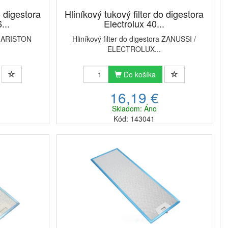
 kombinovaný (tukový a uhlíkový) filter do digestora
.
o digestora
Hliníkový tukový filter do digestora
ti digestora pred znečistením
, čím predlžujú jeho
...
Electrolux 40...
alebo čistenie filtrov je dôležité pre zachovanie
ra ARISTON
Hliníkový filter do digestora ZANUSSI /
o
bez nánosu mastnoty a nepríjemného zápachu.
ELECTROLUX...
Do košíka
16,19 €
Skladom: Áno
Kód: 143041