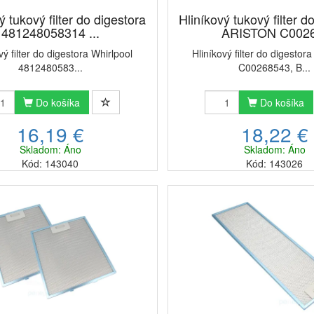
lebo uhlíkový filtr, v našej ponuke nájdete tiež
Wpro UCF 016 univerzálny
ý tukový filter do digestora
Hliníkový tukový filter d
py tukových filtrov nielenže pomáhajú
chrániť motor a vnútorné súčas
481248058314 ...
ARISTON C0026
ťujú maximálny výkon a bezpečnosť pri ich používaní. Pravidelná výmena 
vý filter do digestora Whirlpool
Hliníkový filter do digesto
ovania digestora a udržanie nielen kuchyne, ale aj celého bytu čistéh
4812480583...
C00268543, B...
Do košíka
Do košíka
16,19 €
18,22 €
Skladom: Áno
Skladom: Áno
Kód: 143040
Kód: 143026