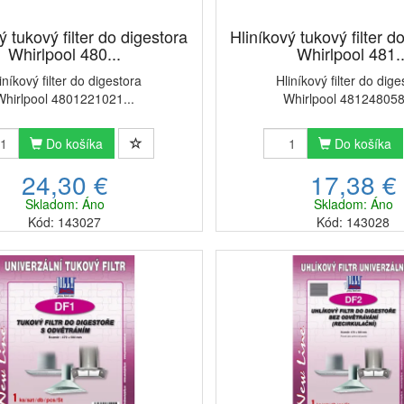
ý tukový filter do digestora
Hliníkový tukový filter d
Whirlpool 480...
Whirlpool 481..
iníkový filter do digestora
Hliníkový filter do dige
Whirlpool 4801221021...
Whirlpool 481248058
Do košíka
Do košíka
24,30 €
17,38 €
Skladom: Áno
Skladom: Áno
Kód: 143027
Kód: 143028