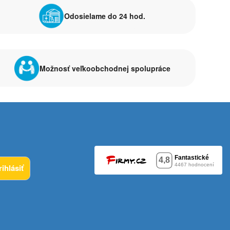
Odosielame do 24 hod.
Možnosť veľkoobchodnej spolupráce
rihlásiť