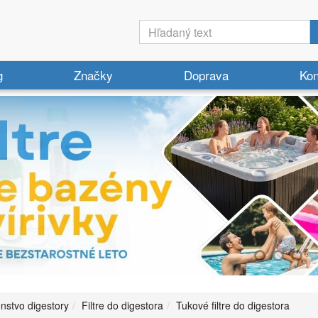
g
Značky
Doprava
Kon
enstvo digestory
Filtre do digestora
Tukové filtre do digestora