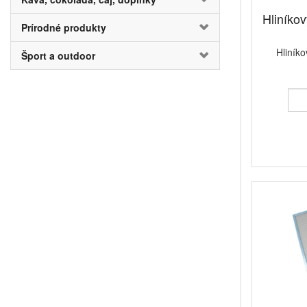
vybrať tukový a
Hliníkov
Prírodné produkty
Všetky tieto ty
životnosť, zais
Hliníko
Šport a outdoor
správneho fung