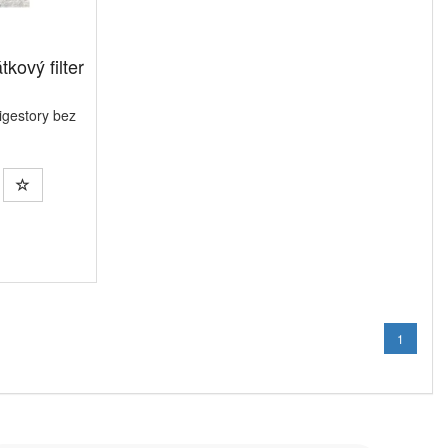
tkový filter
.
digestory bez
1