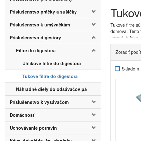
Tukové
Príslušenstvo práčky a sušičky
Príslušenstvo k umývačkám
Tukové filtre 
domova. Tieto f
Príslušenstvo digestory
varení. Vďaka 
tukovým filtrom
Filtre do digestora
Zoradiť podľ
Na trhu narazít
pre tých, ktorí
Uhlíkové filtre do digestora
výmenu, aby udrž
Skladom
čistiť a opätov
Tukové filtre do digestora
opakovaného čis
filtra tak, aby
Náhradné diely do odsávačov pá
Electrolux
a mn
jemnejších tuko
Príslušenstvo k vysávačom
vyčistení. Veľk
filter určený
pr
Domácnosť
Ďalším varianto
recirkulácie
, 
Uchovávanie potravín
pachov a niek
nepríjemné p
Káva, čokoláda, čaj, doplnky