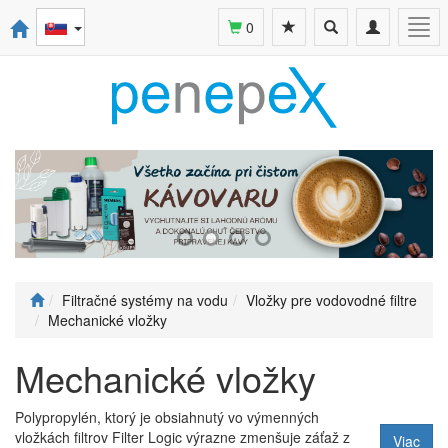
Toggle
Toggle
Togg
0
search
navigation
navi
Filtračné systémy na vodu
Vložky pre vodovodné filtre
Mechanické vložky
Mechanické vložky
Polypropylén, ktorý je obsiahnutý vo výmenných
vložkách filtrov Filter Logic výrazne zmenšuje záťaž z
Viac