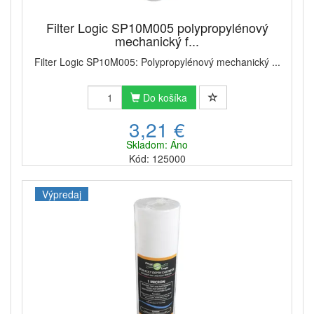
Filter Logic SP10M005 polypropylénový
mechanický f...
Filter Logic SP10M005: Polypropylénový mechanický ...
Do košíka
3,21 €
Skladom: Áno
Kód: 125000
Výpredaj