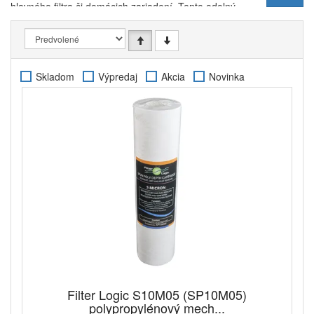
hlavného filtra či domácich zariadení. Tento odolný
materiál dokáže z vody odstrániť nerozpustné
prísady a usadeniny (piesok a hrdza), ktoré tu vznikli
starnutím vodovodného potrubia. Predfilter je veľmi
dôležitý najmä v regiónoch so starým potrubím a pri
Skladom
Výpredaj
Akcia
Novinka
využívaní domácich studní.
Filter Logic S10M05 (SP10M05)
polypropylénový mech...