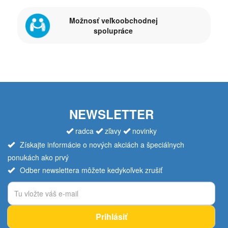
Možnosť veľkoobchodnej
spolupráce
NEWSLETTER
radca
zľavy
novinky
Získajte informácie o nových akciách a špeciálnych
ponukách ako prvý
Odber newslettera môžete kedykoľvek zrušiť
Prihlásiť