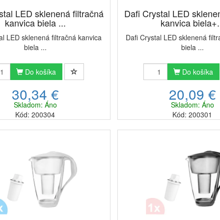
stal LED sklenená filtračná
Dafi Crystal LED sklenen
kanvica biela ...
kanvica biela+.
al LED sklenená filtračná kanvica
Dafi Crystal LED sklenená filt
biela ...
biela ...
Do košíka
Do košíka
30,34 €
20,09 €
Skladom: Áno
Skladom: Áno
Kód: 200304
Kód: 200301