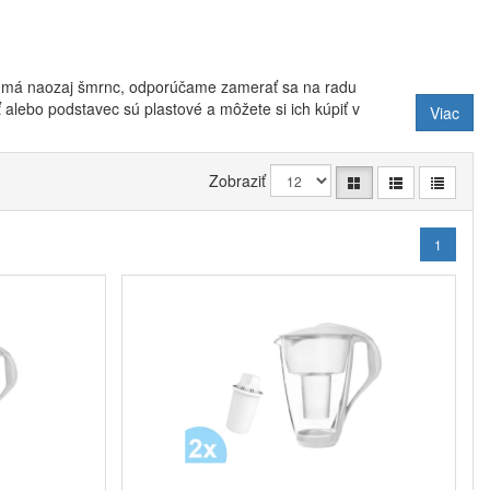
torá má naozaj šmrnc, odporúčame zamerať sa na radu
 alebo podstavec sú plastové a môžete si ich kúpiť v
Viac
ba 1 l prefiltrovanej vody
. Zvyšok priestoru kanvice
Zobraziť
vedná za odstránenie nežiadúcich prímesí z vody. Medzi
i vody
. Všetci si vybavíme neslávne známu chlórovú
 balenej vody.
1
. Ide o
filter Dafi Classic
, ktorý vystačí na prefiltrovanie
skôr po jednom mesiaci používania
. Potom totiž
 patróna prestane byť funkčná. Nežiadúce látky sa tak
ej vode opäť objaví.
u elektronický LED indikátor
, ktorý signalizuje
nej do červenej. Ak chcete byť naozaj štýloví, môžete
 bude veľmi dobre vynímať na každom stole.