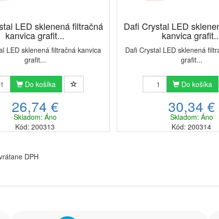
stal LED sklenená filtračná
Dafi Crystal LED sklenen
kanvica grafit...
kanvica grafit..
al LED sklenená filtračná kanvica
Dafi Crystal LED sklenená filt
grafit...
grafit...
Do košíka
Do košíka
26,74 €
30,34 €
Skladom: Áno
Skladom: Áno
Kód: 200313
Kód: 200314
 vrátane DPH