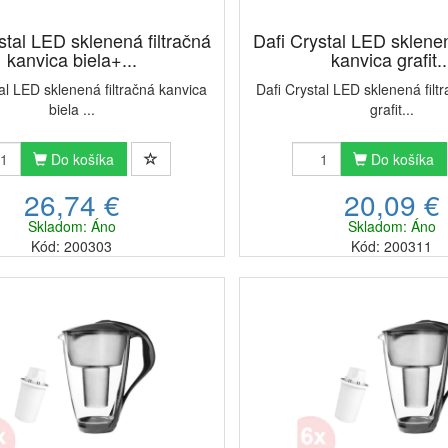
stal LED sklenená filtračná
Dafi Crystal LED sklenen
kanvica biela+...
kanvica grafit..
al LED sklenená filtračná kanvica
Dafi Crystal LED sklenená filt
biela ...
grafit...
Do košíka
Do košíka
26,74 €
20,09 €
Skladom: Áno
Skladom: Áno
Kód: 200303
Kód: 200311