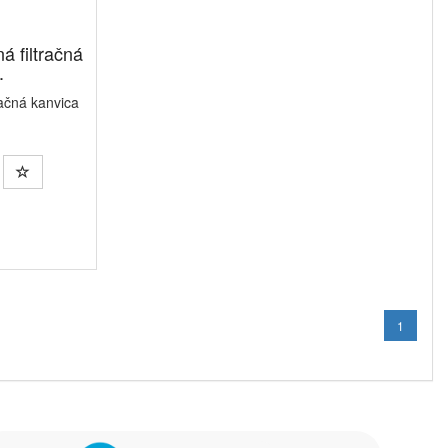
á filtračná
.
račná kanvica
1