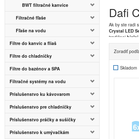
BWT filtračné kanvice
Dafi C
Filtračné fľaše
Ak by ste radi 
Fľaše na vodu
Crystal LED S
tradičnej
bielej
Filtre do kanvíc a fliaš
Celkový obje
Zoradiť podľ
zaberá
filtrač
Filtre do chladničky
tie môžu patri
pachuť, ktorá 
Skladom
Filtre do bazénov a SPA
Současťou nášho
približne 150 
Filtračné systémy na vodu
začne vplyvom 
opäť dostanú do
Príslušenstvo ku kávovarom
Abyste na výme
Príslušenstvo pre chladničky
potrebu výmeny 
filtračnú kanvi
Príslušenstvo práčky a sušičky
Príslušenstvo k umývačkám