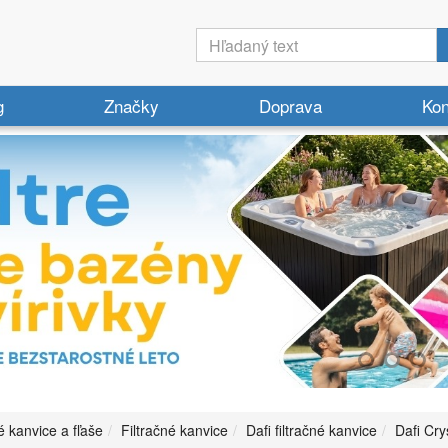
g
Značky
Doprava
Kon
é kanvice a fľaše
Filtračné kanvice
Dafi filtračné kanvice
Dafi Cry