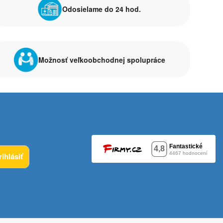
Odosielame do 24 hod.
Možnosť veľkoobchodnej spolupráce
rihlásiť