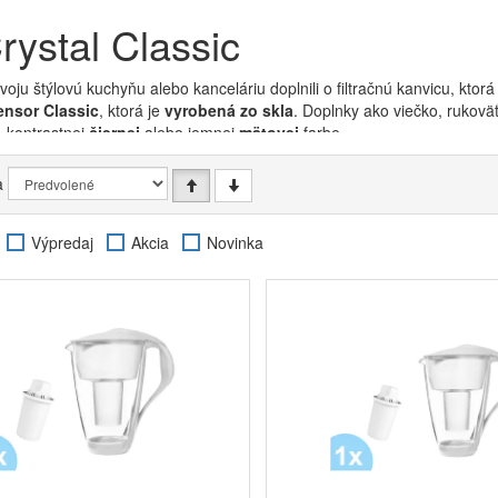
rystal Classic
svoju štýlovú kuchyňu alebo kanceláriu doplnili o filtračnú kanvicu, k
ensor Classic
, ktorá je
vyrobená zo skla
. Doplnky ako viečko, rukoväť
, kontrastnej
čiernej
alebo jemnej
mätovej
farbe.
m
tohto typu filtračnej kanvice
je 2 l
. Na jedno naplnenie ale
dostanete i
a
ná patróna
, ktorá je pre jej fungovanie nevyhnutná. Práve tá je zodpo
ť predovšetkým
ťažké kovy, vodný kameň
alebo
zvyšky po dezinfekci
predovšetkým obyvateľov väčších miest dohnala k hromadnej konzumácii
Výpredaj
Akcia
Novinka
 sortimentu je aj filtračná náplň kompatibilná s kanvicami Crystal LED
litrov vody
. V krajnom prípade platí, že filter by ste mali vymeniť
najne
nahromadených nečistôt dochádzať k upchávaniu filtračných komôrok a
 vody. Čo v prvom rade spoznáte podľa pachuti chlóru, ktorá sa vo vaš
nu filtra nezabudli, majú kanvica Dafi LED senzor inštalovaný na
viečk
filtra tým, že v priebehu doby použiteľnosti prechádzajú diódy od zele
cu Crystal používať po odobratí viečka aj ako
karafu na vodu
, ktorá sa