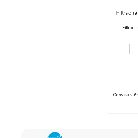
Filtračn
Filtrač
Ceny sú v €