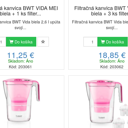
čná kanvica BWT VIDA MEI
Filtračná kanvica BWT
biela + 1 ks filter...
biela + 3 ks filter
kanvica BWT Vida biela 2,6 l upúta
Filtračná kanvica BWT Vida bie
svojí...
svojí...
Do košíka
Do košíka
11,25 €
18,85 €
Skladom: Áno
Skladom: Áno
Kód: 203061
Kód: 203062