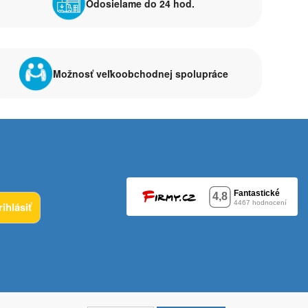
Odosielame do 24 hod.
Možnosť veľkoobchodnej spolupráce
rihlásiť