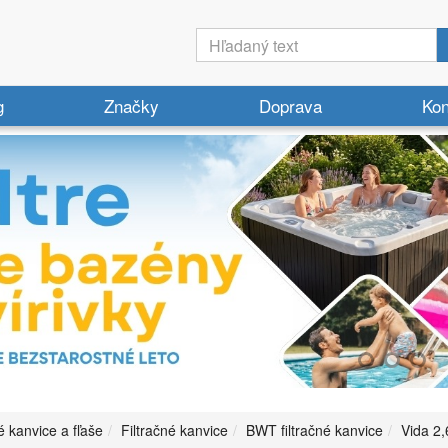
g
Značky
Doprava
Kon
é kanvice a fľaše
Filtračné kanvice
BWT filtračné kanvice
Vida 2,