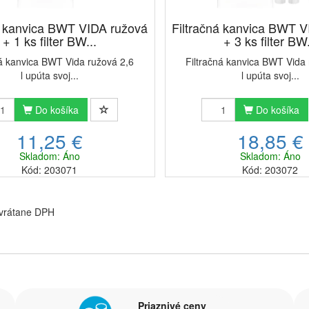
á kanvica BWT VIDA ružová
Filtračná kanvica BWT 
+ 1 ks filter BW...
+ 3 ks filter BW.
ná kanvica BWT Vida ružová 2,6
Filtračná kanvica BWT Vida
l upúta svoj...
l upúta svoj...
Do košíka
Do košíka
11,25 €
18,85 €
Skladom: Áno
Skladom: Áno
Kód: 203071
Kód: 203072
 vrátane DPH
Priaznivé ceny