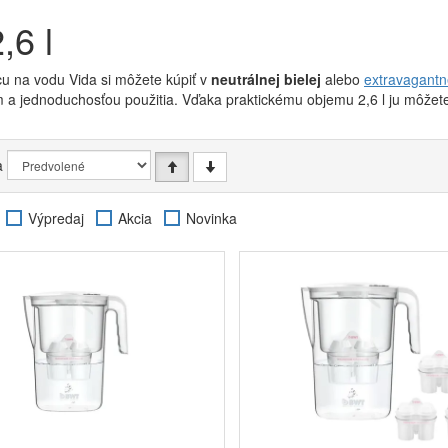
,6 l
cu na vodu Vida si môžete kúpiť v
neutrálnej bielej
alebo
extravagantn
m a jednoduchosťou použitia. Vďaka praktickému objemu 2,6 l ju môžete
otu, že voda, ktorú pijete, spĺňa najprísnejšie kritériá, nezabudnite
na v
a
kvele poslúži
filter BWT Mg2+
, ktorý okrem odstránenia nežiadúcich pr
dezinfekcii vody
, obohatí vodu o
pre telo potrebný horčík
. Tá vďaka
ia.
Výpredaj
Akcia
Novinka
iť filtračnú patrónu
po približne 120 litroch
prefiltrovanej vody. To 
nvice
. Interval výmeny filtra samozrejme podriaďte intenzite používania 
ných
vápenatých a horečnatých solí
, tým rýchlejšie sa filter zanesie
vody, ktorú už filter nevyčistí, a vy teda do svojho tela opäť dostanete
voju úpravu vody na
4 stupňoch filtrácie
. To sa ukázalo ako
veľmi úč
hytené pevné častice
, potom prebieha
redukcia vodného kameňa a
adúce látky kaziace chuť
a vôňu vody. Na záver voda prechádza
jem
te sa?