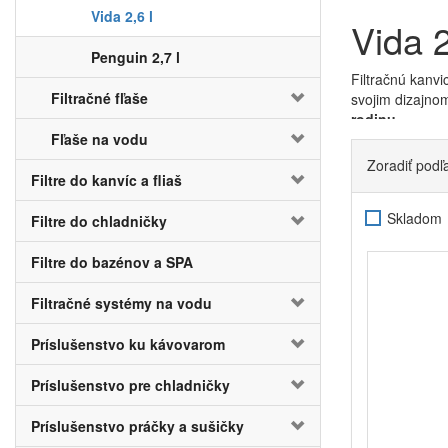
Vida 2,6 l
Vida 2
Penguin 2,7 l
Filtračnú kanvi
Filtračné fľaše
svojim dizajno
rodinu
.
Fľaše na vodu
Aby ste mali ist
Zoradiť podľ
Vida. K tomu s
Filtre do kanvíc a fliaš
a zvyškov po 
koktailom zdrav
Skladom
Filtre do chladničky
Odporúčame men
prevádzky ka
Filtre do bazénov a SPA
vode rozpuste
zmenenej chuti 
Filtračné systémy na vodu
BWT založilo s
Príslušenstvo ku kávovarom
sú vo vode
zac
odstrániť neži
Príslušenstvo pre chladničky
pohára. Napije
Príslušenstvo práčky a sušičky