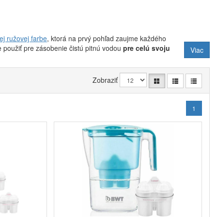
ej ružovej farbe
, ktorá na prvý pohľad zaujme každého
 použiť pre zásobenie čistú pitnú vodou
pre celú svoju
Viac
časnú výmenu filtračnej patróny
vo svojej kanvici
Zobraziť
ímesí, ako napríklad
vodného kameňa, ťažkých kovov
 tomu získa plnú prírodnú chuť a stane sa skutočným
1
pri bežnej spotrebe predstavuje zhruba
jeden mesiac
kanvice a tiež tvrdosti vašej vody. Čím viac je vo vašej
 a je potrebné ho vymeniť. To by ste mali spoznať na
 všetky nežiadúce prímesi.
inné
a preto si aj vy môžete užívať jej výsledky. Najprv
 ťažkých kovov
, aby sa v ďalšom stupni mohli
ným finálnym dočistením
a putuje rovno do vášho