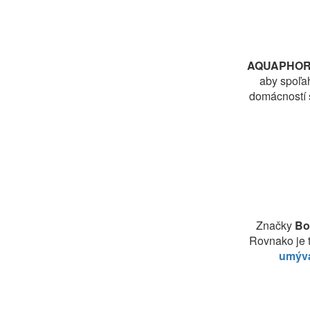
AQUAPHO
aby spoľa
domácností
Značky
Bo
Rovnako je t
umýv