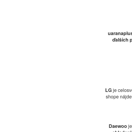
uaranaplu
ďalších 
LG
je celosv
shope nájdet
Daewoo
j