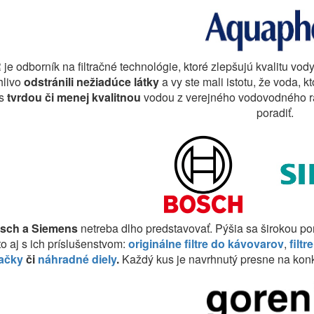
R
je odborník na filtračné technológie, ktoré zlepšujú kvalitu vo
hlivo
odstránili nežiadúce látky
a vy ste mali istotu, že voda, kt
 s
tvrdou či menej kvalitnou
vodou z verejného vodovodného r
poradiť.
sch a Siemens
netreba dlho predstavovať. Pýšia sa širokou po
o aj s ich príslušenstvom:
originálne filtre do kávovarov
,
filtr
ačky
či
náhradné diely
.
Každý kus je navrhnutý presne na konkr