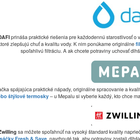
DAFI
prináša praktické riešenia pre každodennú starostlivosť o
 ktoré zlepšujú chuť a kvalitu vody. K nim ponúkame originálne
f
spoľahlivú filtráciu. A ak chcete potraviny uchovať d
ačka spájajúca praktické nápady, originálne spracovanie a kvali
ebo štýlové termosky
– u Mepalu si vyberie každý, kto chce mať
Zwilling
sa môžete spoľahnúť na vysoký štandard kvality napri
sáčky Fresh & Save
, navrhnuté tak, aby potraviny zostali dlhš