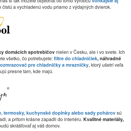
nás si tak môžete objednať od tohto výrobcu
vonkajšie aj
e čistú a vychladenú vodu priamo z výdajných dvierok.
y domácich spotrebičov
nielen v Česku, ale i vo svete. Ich
te všetko, čo potrebujete:
filtre do chladničiek
, náhradné
rozmrazovač pre chladničky a mrazničky
, ktorý ušetrí veľa
sujú presne tam, kde majú.
, termosky, kuchynské doplnky alebo sady pohárov
sú
di, a pritom krásne zapadli do interiéru.
Kvalitné materiály,
udú skrášľovať aj váš domov.