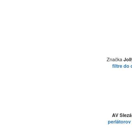
Značka
Jol
filtre do
AV Slezá
perlátorov