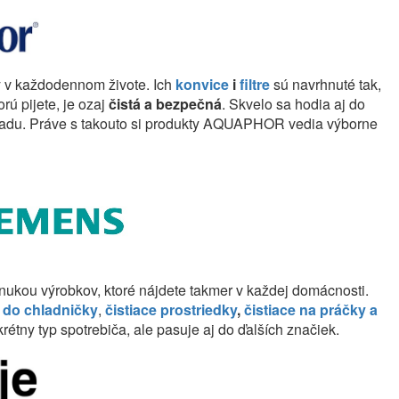
dy v každodennom živote. Ich
konvice
i
filtre
sú navrhnuté tak,
orú pijete, je ozaj
čistá a bezpečná
. Skvelo sa hodia aj do
adu. Práve s takouto si produkty AQUAPHOR vedia výborne
nukou výrobkov, ktoré nájdete takmer v každej domácnosti.
e do chladničky
,
čistiace prostriedky
,
čistiace
na práčky a
étny typ spotrebiča, ale pasuje aj do ďalších značiek.