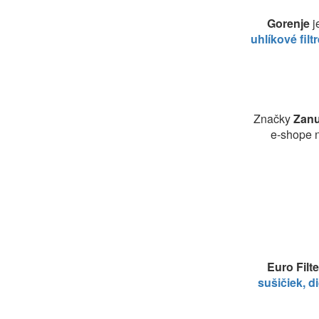
Gorenje
j
uhlíkové filt
Značky
Zanu
e-shope 
Euro Filt
sušičiek, d