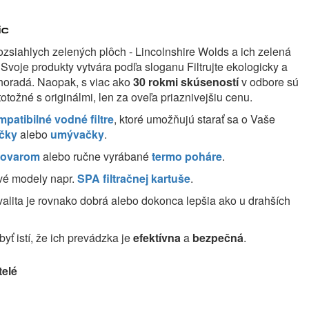
rozsiahlych zelených plôch - Lincolnshire Wolds a ich zelená
e. Svoje produkty vytvára podľa sloganu Filtrujte ekologicky a
uhoradá. Naopak, s viac ako
30 rokmi skúseností
v odbore sú
otožné s originálmi, len za oveľa priaznivejšiu cenu.
mpatibilné vodné filtre
, ktoré umožňujú starať sa o Vaše
ičky
alebo
umývačky
.
ávovarom
alebo ručne vyrábané
termo poháre
.
ové modely napr.
SPA filtračnej kartuše
.
alita je rovnako dobrá alebo dokonca lepšia ako u drahších
byť istí, že ich prevádzka je
efektívna
a
bezpečná
.
telé