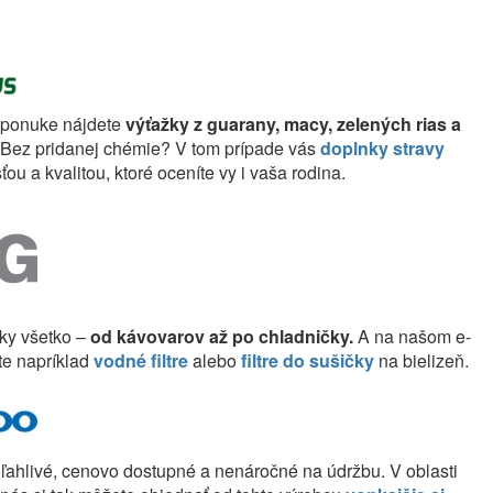
j ponuke nájdete
výťažky z guarany, macy, zelených rias a
? Bez pridanej chémie? V tom prípade vás
doplnky stravy
u a kvalitou, ktoré oceníte vy i vaša rodina.
cky všetko –
od kávovarov až po chladničky.
A na našom e-
te napríklad
vodné filtre
alebo
filtre do sušičky
na bielizeň.
oľahlivé, cenovo dostupné a nenáročné na údržbu. V oblasti