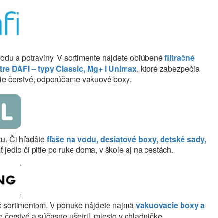
 vodu a potraviny. V sortimente nájdete obľúbené
filtračné
iltre DAFI – typy Classic, Mg+ i Unimax
, ktoré zabezpečia
lhšie čerstvé, odporúčame vakuové boxy.
tu. Či hľadáte
fľaše na vodu, desiatové boxy, detské sady,
 jedlo či pitie po ruke doma, v škole aj na cestách.
eč sortimentom. V ponuke nájdete najmä
vakuovacie boxy a
ie čerstvé a súčasne ušetrili miesto v chladničke.