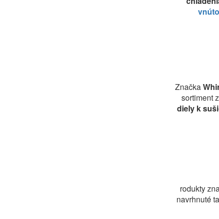
chladeni
vnúto
Značka
Whi
sortiment 
diely k suš
rodukty zn
navrhnuté ta