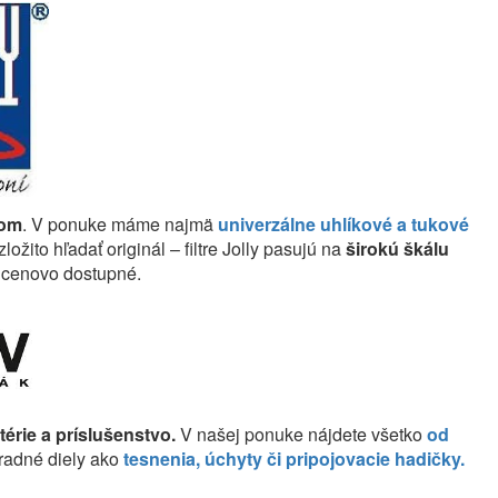
čom
. V ponuke máme najmä
univerzálne uhlíkové a tukové
ožito hľadať originál – filtre Jolly pasujú na
širokú škálu
 cenovo dostupné.
rie a príslušenstvo.
V našej ponuke nájdete všetko
od
hradné diely ako
tesnenia, úchyty či pripojovacie hadičky.