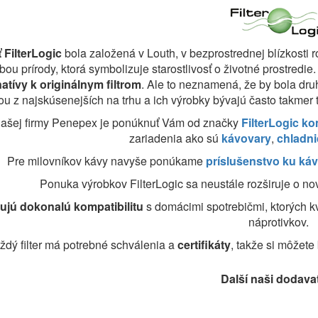
 FilterLogic
bola založená v Louth, v bezprostrednej blízkosti 
arbou prírody, ktorá symbolizuje starostlivosť o životné prostredi
natívy k originálnym filtrom
. Ale to neznamená, že by bola dr
ou z najskúsenejších na trhu a ich výrobky bývajú často takmer t
ašej firmy Penepex je ponúknuť Vám od značky
FilterLogic ko
zariadenia ako sú
kávovary
,
chladn
Pre milovníkov kávy navyše ponúkame
príslušenstvo ku k
Ponuka výrobkov FilterLogic sa neustále rozširuje o n
čujú dokonalú kompatibilitu
s domácimi spotrebičmi, ktorých kv
náprotivkov.
ždý filter má potrebné schválenia a
certifikáty
, takže si môžete 
Další naši dodava