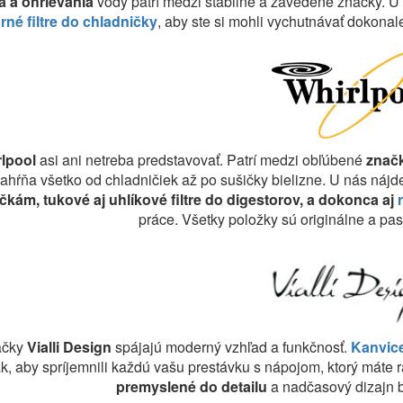
a a ohrievania
vody patrí medzi stabilné a zavedené značky. U 
rné filtre do chladničky
, aby ste si mohli vychutnávať dokonal
rlpool
asi ani netreba predstavovať. Patrí medzi obľúbené
značk
zahŕňa všetko od chladničiek až po sušičky bielizne. U nás nájde
ičkám, tukové aj uhlíkové filtre do digestorov, a dokonca aj
práce. Všetky položky sú originálne a pa
ačky
Vialli Design
spájajú moderný vzhľad a funkčnosť.
Kanvice
k, aby spríjemnili každú vašu prestávku s nápojom, ktorý máte ra
premyslené do detailu
a nadčasový dizajn b