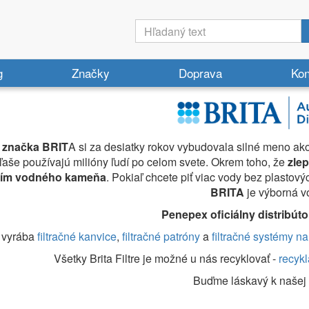
g
Značky
Doprava
Kon
značka BRIT
A si za desiatky rokov vybudovala silné meno ako
 fľaše používajú milióny ľudí po celom svete. Okrem toho, že
zle
ím vodného kameňa
. Pokiaľ chcete piť viac vody bez plastový
BRITA
je výborná v
Penepex oficiálny distribúto
a vyrába
filtračné kanvice
,
filtračné patróny
a
filtračné systémy n
Všetky Brita Filtre je možné u nás recyklovať -
recykl
Buďme láskavý k našej 