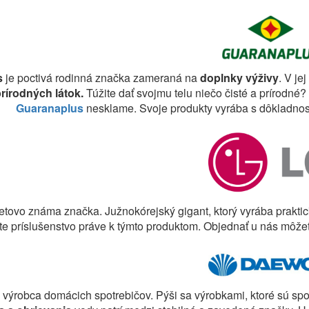
s
je poctivá rodinná značka zameraná na
doplnky výživy
. V je
prírodných látok.
Túžite dať svojmu telu niečo čisté a prírodné
Guaranaplus
nesklame. Svoje produkty vyrába s dôkladnosťo
etovo známa značka. Južnokórejský gigant, ktorý vyrába prakti
e príslušenstvo práve k týmto produktom. Objednať u nás môže
e výrobca domácich spotrebičov. Pýši sa výrobkami, ktoré sú sp