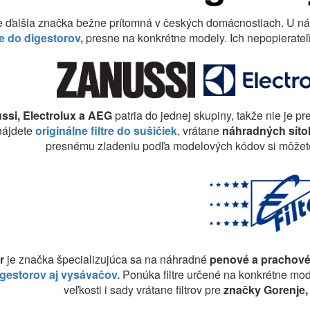
e ďalšia značka bežne prítomná v českých domácnostiach. U nás
re do digestorov,
presne na konkrétne modely. Ich nepopierateľ
ssi, Electrolux a AEG
patria do jednej skupiny, takže nie je p
nájdete
originálne filtre do sušičiek
, vrátane
náhradných sítok
presnému zladeniu podľa modelových kódov si môžete by
er
je značka špecializujúca sa na náhradné
penové a prachové 
igestorov aj vysávačov.
Ponúka filtre určené na konkrétne mo
veľkosti i sady vrátane filtrov pre
značky Gorenje, 