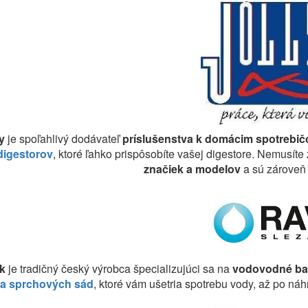
ly
je spoľahlivý dodávateľ
príslušenstva k domácim spotrebi
 digestorov
, ktoré ľahko prispôsobíte vašej digestore. Nemusíte zl
značiek a modelov
a sú zároveň
k
je tradičný český výrobca špecializujúci sa na
vodovodné baté
 a sprchových sád
, ktoré vám ušetria spotrebu vody, až po ná