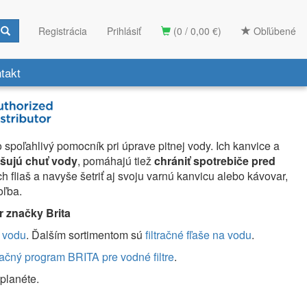
Registrácia
Prihlásiť
(0 / 0,00 €)
Obľúbené
takt
 spoľahlivý pomocník pri úprave pitnej vody. Ich kanvice a
pšujú chuť vody
, pomáhajú tiež
chrániť spotrebiče pred
ch fliaš a navyše šetriť aj svoju varnú kanvicu alebo kávovar,
oľba.
r značky Brita
a vodu
. Ďalším sortimentom sú
filtračné fľaše na vodu
.
ačný program BRITA pre vodné filtre
.
planéte.