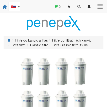
Toggle
Toggle
Togg
0
search
navigation
navi
Filtre do kanvíc a fliaš
Filtre do filtračných kanvíc
Brita filtre
Classic filtre
Brita Classic filtre 12 ks