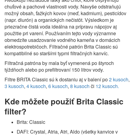
chuťové a pachové vlastnosti vody. Navyše odstraňujú
možný obsah, ťažkých kovov (meď, kadmium), pesticídov
(napr. diurón) a organických nečistôt. Výsledkom je
priezračne čistá voda ideálna na prípravu nápojov aj
použitie pri varení. Používaním tejto vody významne
obmedzíte usadzovanie vodného kameňa v domácich
elektrospotrebičoch. Filtračné patrón Brita Classic sú
kompatibilné so staršími typmi filtračných kanvíc.
Filtračná patróna by mala byť vymenená po štyroch
týždňoch alebo po prefiltrovaní 150 litrov vody.
Filtre BRITA Classic sú k dostaniu aj v balení po
2 kusoch
,
3 kusoch
,
4 kusoch
,
6 kusoch
,
8 kusoch
či
12 kusoch.
Kde môžete použiť Brita Classic
filter?
Brita: Classic
DAFI: Crystal, Atria, Atri, Aldo (všetky kanvice v