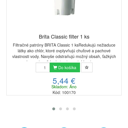
Brita Classic filter 1 ks
Filtračné patróny BRITA Classic 1 ksRedukujú nežiaduce
látky ako chlór, ktoré ovplyvňujú chuťové a pachové
vlastnosti vody. Navyše odstraňujú možný obsah, ťažkých
kovov (meď, kadmium), pesticídov (nap...
Do košíka
5,44 €
Skladom: Áno
Kód: 100170