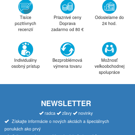
Tisíce
Priaznivé ceny
Odosielame do
pozitívnych
Doprava
24 hod.
recenzií
zadarmo od 80 €
Individuálny
Bezproblémová
Možnosť
osobný prístup
výmena tovaru
veľkoobchodnej
spolupráce
NEWSLETTER
radca
zľavy
novinky
Získajte informácie o nových akciách a špeciálnych
ponukách ako prvý