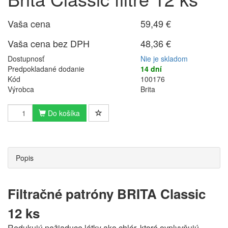
Vaša cena
59,49 €
Vaša cena bez DPH
48,36 €
Dostupnosť
Nie je skladom
Predpokladané dodanie
14 dní
Kód
100176
Výrobca
Brita
Do košíka
Popis
Filtračné patróny BRITA Classic
12 ks
Redukujú nežiaduce látky ako chlór, ktoré ovplyvňujú