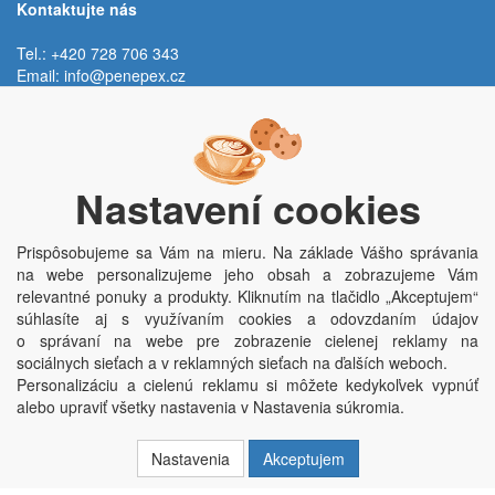
Kontaktujte nás
Tel.: +420 728 706 343
Email:
info@penepex.cz
Po - Pi:
9:00 - 15:00 hod.
Trávník 2076, 686 03 Staré Město
Nastavení cookies
Prispôsobujeme sa Vám na mieru. Na základe Vášho správania
na webe personalizujeme jeho obsah a zobrazujeme Vám
relevantné ponuky a produkty. Kliknutím na tlačidlo „Akceptujem“
súhlasíte aj s využívaním cookies a odovzdaním údajov
o správaní na webe pre zobrazenie cielenej reklamy na
Copyright © Penepex s.r.o. 2025, powered by
ABRA E-shop
sociálnych sieťach a v reklamných sieťach na ďalších weboch.
Penepex s.r.o., Za Špicí 1798, 686 03 Staré Město; IČO: 03220923; DIČ:
Personalizáciu a cielenú reklamu si môžete kedykoľvek vypnúť
CZ03220923; zápis do obchodního rejstříku dne 22. 7. 2014, krajský soud v
alebo upraviť všetky nastavenia v Nastavenia súkromia.
Brně oddíl C, vložka 84002
Nastavenia
Akceptujem