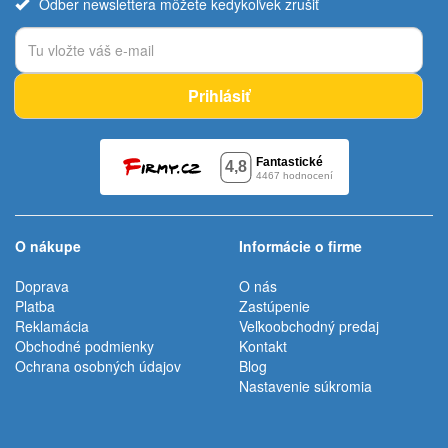
Odber newslettera môžete kedykoľvek zrušiť
Prihlásiť
O nákupe
Informácie o firme
Doprava
O nás
Platba
Zastúpenie
Reklamácia
Veľkoobchodný predaj
Obchodné podmienky
Kontakt
Ochrana osobných údajov
Blog
Nastavenie súkromia