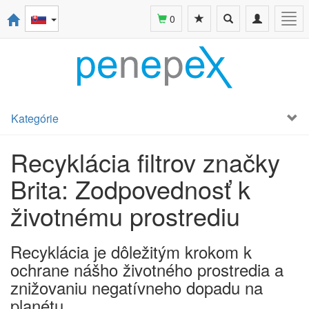
Toggle
Toggle
Togg
0
search
navigation
navi
Kategórie
Recyklácia filtrov značky
Brita: Zodpovednosť k
životnému prostrediu
Recyklácia je dôležitým krokom k
ochrane nášho životného prostredia a
znižovaniu negatívneho dopadu na
planétu.