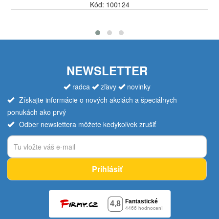
Kód: 100124
NEWSLETTER
radca
zľavy
novinky
Získajte informácie o nových akciách a špeciálnych
ponukách ako prvý
Odber newslettera môžete kedykoľvek zrušiť
Prihlásiť