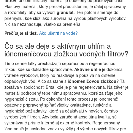
filtrov
, pričom filtračný materiál je oddelený od plastových častí.
Plastový materiál, ktorý prešiel predčistením, je ďalej spracovaný
a rozomletý, aby sa vytvoril
granulát
. Ten potom smeruje do
priemyslu, kde slúži ako surovina na výrobu plastových výrobkov.
Nič sa nezahadzuje, všetko sa premieňa.
Prečítajte si tiež:
Ako ušetriť na vode?
Čo sa ale deje s aktívnym uhlím a
iónomeničovou zložkou vodných filtrov?
Tieto cenné látky prechádzajú separačnou a regeneračnou
linkou, kde sú dôkladne spracované.
Aktívne uhlie
je dokonca
vrátené výrobcovi, ktorý ho reaktivuje a používa na čistenie
odpadových vôd. A čo sa stane s
iónomeničovou zložkou
? Tá
zostáva v spoločnosti Brita, kde je plne regenerovaná. Na záver je
materiál podrobený tepelnému spracovaniu, ktoré zaisťuje jeho
hygienickú čistotu. Po dokončení tohto procesu je iónomenič
opätovne pripravený spĺňať všetky kvalitatívne, funkčné a
hygienické požiadavky, ktoré sa očakávajú v nových, čerstvo
vyrobených filtroch. Aby bola zaručená absolútna kvalita, sú
vykonávané prísne interné aj externé kontroly. Regenerovaný
iónomenič je následne znovu využitý pri výrobe nových filtrov pre