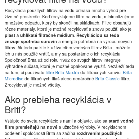
Recyklácia použitých filtrov na vodu prináša mnoho výhod pre
životné prostredie. Keď recyklujeme filtre na vodu, minimalizujeme
množstvo odpadu, ktorý by skončil na skládkach. Filtre obsahujú
rôzne materiály, ktoré je možné recyklovať a znovu použiť, ako je
plast
a
uhlíkaté filtračné médium
.
Recykláciou sa teda
znižuje spotreba surovín
a energia potrebná na výrobu nových
filtrov. Ak teda patríte k užívateľom vodných filtrov Brita , môžete
ich u nás použité vrátiť, a my sa postaráme o ich recykláciu.
Spoločnosť Brita už od roku 1992 do svojich filtrov integruje
výhradne súčasti, ktoré je možné opakovane využiť. Nezáleží teda
na tom, či používate
filtre Brita Maxtra
do filtračných kanvíc,
Brita
Microdisc
do filtračných fliaš alebo nenáročné
Brita Classic
filtre.
Zrecyklovať je možné všetky.
Ako prebieha recyklácia v
Briti?
Vstúpte do sveta recyklácie s nami a objavte, ako sa
staré vodné
filtre premieňajú na nové
a užitočné výrobky. V recyklačnom
oddelení spoločnosti Brita sa začína
rozdrvením použitých