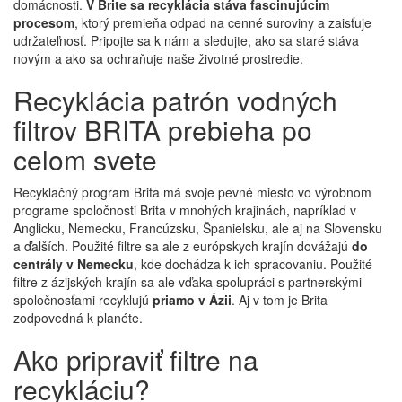
domácnosti.
V Brite sa recyklácia stáva fascinujúcim
procesom
, ktorý premieňa odpad na cenné suroviny a zaisťuje
udržateľnosť. Pripojte sa k nám a sledujte, ako sa staré stáva
novým a ako sa ochraňuje naše životné prostredie.
Recyklácia patrón vodných
filtrov BRITA prebieha po
celom svete
Recyklačný program Brita má svoje pevné miesto vo výrobnom
programe spoločnosti Brita v mnohých krajinách, napríklad v
Anglicku, Nemecku, Francúzsku, Španielsku, ale aj na Slovensku
a ďalších. Použité filtre sa ale z európskych krajín dovážajú
do
centrály v Nemecku
, kde dochádza k ich spracovaniu. Použité
filtre z ázijských krajín sa ale vďaka spolupráci s partnerskými
spoločnosťami recyklujú
priamo v Ázii
. Aj v tom je Brita
zodpovedná k planéte.
Ako pripraviť filtre na
recykláciu?