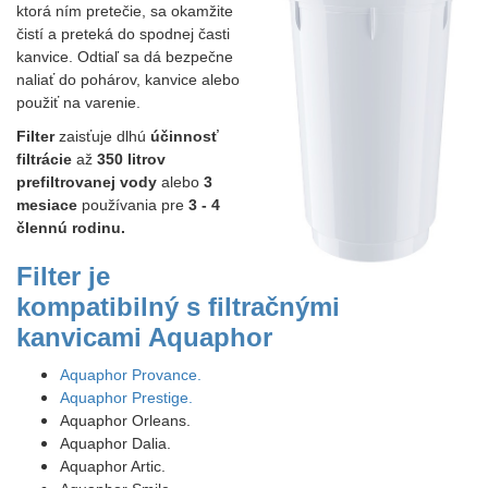
ktorá ním pretečie, sa okamžite
čistí a preteká do spodnej časti
kanvice. Odtiaľ sa dá bezpečne
naliať do pohárov, kanvice alebo
použiť na varenie.
Filter
zaisťuje dlhú
účinnosť
filtrácie
až
350 litrov
prefiltrovanej vody
alebo
3
mesiace
používania pre
3 - 4
člennú rodinu.
Filter je
kompatibilný s filtračnými
kanvicami Aquaphor
Aquaphor Provance.
Aquaphor Prestige.
Aquaphor Orleans.
Aquaphor Dalia.
Aquaphor Artic.