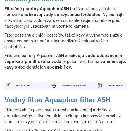
Filtračné patróny Aquaphor A5H
boli špeciálne vyvinuté na
úpravu
kohútikovej vody so zvýšenou tvrdosťou
. Vychutnajte
si kvalitnú čistú vodu a zároveň ochráňte svoje spotrebiče pred
nadbytočným usadzovaním vodného kameňa.
Filter odstraňuje chlór, pesticídy, ťažké kovy a významne znižuje
obsah vodného kameňa a tak predlžuje životnosť vašich
spotrebičov.
Filtračné patróny Aquaphor A5H
zmäkčujú vodu odstránením
vápnika a prefiltrovaná voda
je potom vhodná na
varenie čaju,
kávy
alebo
domácich spotrebičov.
Vodný filter Aquaphor filter A5H
Filtre obsahujú patentovanú kombináciu jemnej mriežky z
granulovaného aktívneho uhlia zo škrupín kokosových orechov,
iónomeničových živíc a mikrovláknového sorbentu Aqualen.
Filtračná vložka Aquaphor A5H má
väčšie množstvo