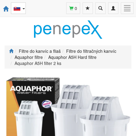
Toggle
Toggle
Togg
0
search
navigation
navi
Filtre do kanvíc a fliaš
Filtre do filtračných kanvíc
Aquaphor filtre
Aquaphor A5H Hard filtre
Aquaphor A5H filter 2 ks