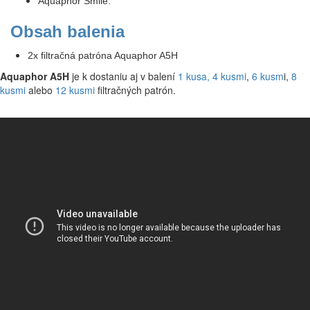
Aquaphor Smile.
Obsah balenia
2x filtračná patróna Aquaphor A5H
Aquaphor A5H
je k dostaniu aj v balení
1 kusa
,
4 kusmi
,
6 kusm
i,
8
kusmi
alebo
12 kusmi
filtračných patrón.