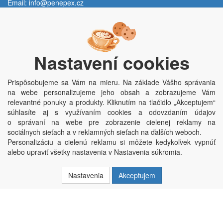
Email:
info@penepex.cz
Po - Pi:
9:00 - 15:00 hod.
Trávník 2076, 686 03 Staré Město
Nastavení cookies
Prispôsobujeme sa Vám na mieru. Na základe Vášho správania
na webe personalizujeme jeho obsah a zobrazujeme Vám
relevantné ponuky a produkty. Kliknutím na tlačidlo „Akceptujem“
súhlasíte aj s využívaním cookies a odovzdaním údajov
o správaní na webe pre zobrazenie cielenej reklamy na
Copyright © Penepex s.r.o. 2025, powered by
ABRA E-shop
sociálnych sieťach a v reklamných sieťach na ďalších weboch.
Penepex s.r.o., Za Špicí 1798, 686 03 Staré Město; IČO: 03220923; DIČ:
Personalizáciu a cielenú reklamu si môžete kedykoľvek vypnúť
CZ03220923; zápis do obchodního rejstříku dne 22. 7. 2014, krajský soud v
alebo upraviť všetky nastavenia v Nastavenia súkromia.
Brně oddíl C, vložka 84002
Nastavenia
Akceptujem