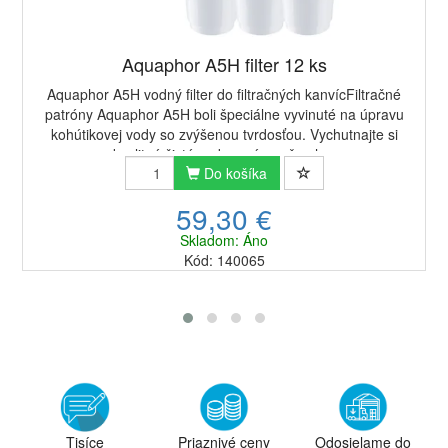
Aquaphor A5H filter 12 ks
Aquaphor A5H vodný filter do filtračných kanvícFiltračné
patróny Aquaphor A5H boli špeciálne vyvinuté na úpravu
kohútikovej vody so zvýšenou tvrdosťou. Vychutnajte si
kvalitnú čistú vodu a zároveň och...
Do košíka
59,30 €
Skladom: Áno
Kód: 140065
Tisíce
Priaznivé ceny
Odosielame do