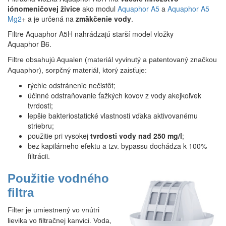
iónomeničovej živice
ako modul
Aquaphor A5
a
Aquaphor A5
Mg2
+ a je určená na
zmäkčenie vody
.
Filtre Aquaphor A5H nahrádzajú starší model vložky
Aquaphor B6.
Filtre obsahujú Aqualen (materiál vyvinutý a patentovaný značkou
Aquaphor), sorpčný materiál, ktorý zaisťuje:
rýchle odstránenie nečistôt;
účinné odstraňovanie ťažkých kovov z vody akejkoľvek
tvrdosti;
lepšie bakteriostatické vlastnosti vďaka aktivovanému
striebru;
použitie pri vysokej
tvrdosti vody nad 250 mg/l
;
bez kapilárneho efektu a tzv. bypassu dochádza k 100%
filtrácii.
Použitie vodného
filtra
Filter je umiestnený vo vnútri
lievika vo filtračnej kanvici. Voda,