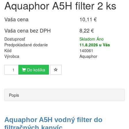
Aquaphor A5H filter 2 ks
Vaša cena
10,11 €
Vaša cena bez DPH
8,22 €
Dostupnosť
Skladom Áno
Predpokladané dodanie
11.8.2026 u Vás
Kód
140061
Výrobca
Aquaphor
Do košíka
Popis
Aquaphor A5H vodný filter do
filtračných kanvíc