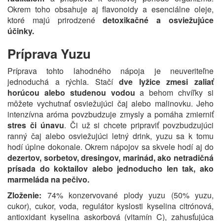
Okrem toho obsahuje aj flavonoidy a esenciálne oleje,
ktoré majú prirodzené
detoxikačné a osviežujúce
účinky.
Príprava Yuzu
Príprava tohto lahodného nápoja je neuveriteľne
jednoduchá a rýchla. Stačí
dve lyžice zmesi zaliať
horúcou alebo studenou vodou
a behom chvíľky si
môžete vychutnať osviežujúci čaj alebo malinovku. Jeho
intenzívna aróma povzbudzuje zmysly a pomáha zmierniť
stres či únavu
. Či už si chcete pripraviť povzbudzujúci
ranný čaj alebo osviežujúci letný drink, yuzu sa k tomu
hodí úplne dokonale. Okrem nápojov sa skvele hodí aj do
dezertov, sorbetov, dresingov, marinád, ako netradičná
prísada do koktailov alebo jednoducho len tak, ako
marmeláda na pečivo.
Zloženie:
74% konzervované plody yuzu (50% yuzu,
cukor), cukor, voda, regulátor kyslosti kyselina citrónová,
antioxidant kyselina askorbová (vitamín C), zahusťujúca