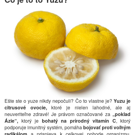
Ešte ste o yuze nikdy nepočuli? Čo to vlastne je?
Yuzu je
citrusové ovocie,
ktoré je nielen lahodné, ale aj
neuveriteľne zdravé! Je právom označované za
„poklad
Ázie“,
ktorý je
bohatý na prírodný vitamín C
, ktorý
podporuje imunitný systém, pomáha
bojovať proti voľným
radikálom
a prispieva k celkovej pohode organizmu.