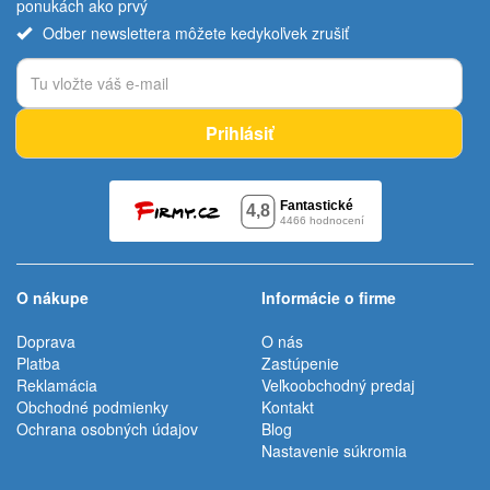
ponukách ako prvý
Odber newslettera môžete kedykoľvek zrušiť
Prihlásiť
O nákupe
Informácie o firme
Doprava
O nás
Platba
Zastúpenie
Reklamácia
Veľkoobchodný predaj
Obchodné podmienky
Kontakt
Ochrana osobných údajov
Blog
Nastavenie súkromia