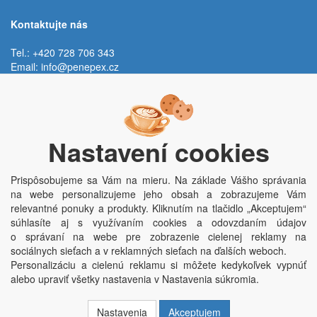
Kontaktujte nás
Tel.: +420 728 706 343
Email:
info@penepex.cz
Po - Pi:
9:00 - 15:00 hod.
Trávník 2076, 686 03 Staré Město
Nastavení cookies
Prispôsobujeme sa Vám na mieru. Na základe Vášho správania
na webe personalizujeme jeho obsah a zobrazujeme Vám
relevantné ponuky a produkty. Kliknutím na tlačidlo „Akceptujem“
súhlasíte aj s využívaním cookies a odovzdaním údajov
o správaní na webe pre zobrazenie cielenej reklamy na
Copyright © Penepex s.r.o. 2025, powered by
ABRA E-shop
sociálnych sieťach a v reklamných sieťach na ďalších weboch.
Penepex s.r.o., Za Špicí 1798, 686 03 Staré Město; IČO: 03220923; DIČ:
Personalizáciu a cielenú reklamu si môžete kedykoľvek vypnúť
CZ03220923; zápis do obchodního rejstříku dne 22. 7. 2014, krajský soud v
alebo upraviť všetky nastavenia v Nastavenia súkromia.
Brně oddíl C, vložka 84002
Nastavenia
Akceptujem