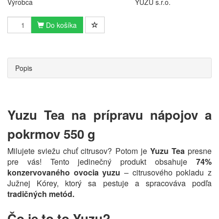
Výrobca
YUZU s.r.o.
Do košíka
Popis
Yuzu Tea na prípravu nápojov a
pokrmov 550 g
Milujete sviežu chuť citrusov? Potom je
Yuzu Tea
presne
pre vás! Tento jedinečný produkt obsahuje
74%
konzervovaného ovocia yuzu
– citrusového pokladu z
Južnej Kórey, ktorý sa pestuje a spracováva podľa
tradičných metód.
Čo je to to Yuzu?