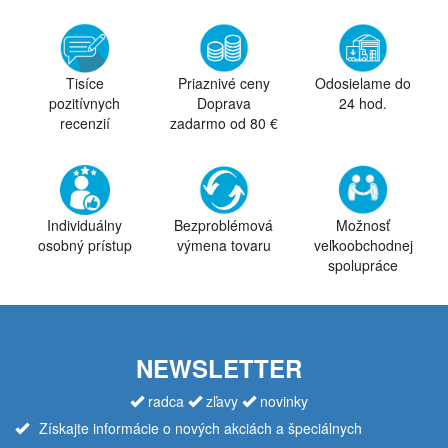
Tisíce
Priaznivé ceny
Odosielame do
pozitívnych
Doprava
24 hod.
recenzií
zadarmo od 80 €
Individuálny
Bezproblémová
Možnosť
osobný prístup
výmena tovaru
veľkoobchodnej
spolupráce
NEWSLETTER
radca
zľavy
novinky
Získajte informácie o nových akciách a špeciálnych