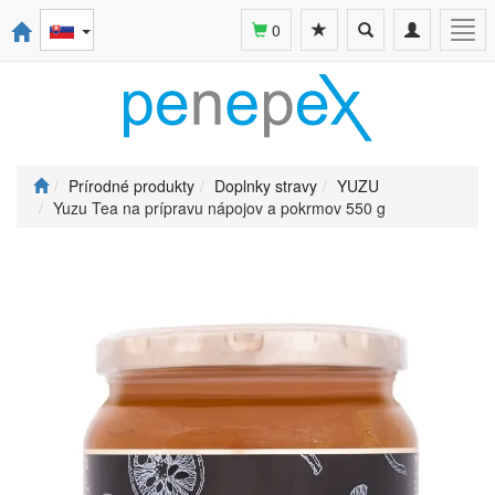
Toggle
Toggle
Togg
0
search
navigation
navi
Prírodné produkty
Doplnky stravy
YUZU
Yuzu Tea na prípravu nápojov a pokrmov 550 g