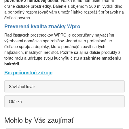
povrchov z nerezovej ocele
. Vďaka tomu nemusíte zháňať
drahé čistiace prostriedky. Balenie s objemom 500 ml vydrží dlho
a pohodlný rozprašovač vám umožní ľahko rozprášiť prípravok na
čistiaci povrch.
Preverená kvalita značky Wpro
Rad čistiacich prostriedkov WPRO je odporúčaný najväčšími
výrobcami domácich spotrebičov. Jedná sa o profesionálne
čistiace spreje a doplnky, ktoré pomáhajú zbaviť sa tých
najťažších, mastných nečistôt. Pozrite sa aj na ďalšie produkty z
tohto radu a udržujte svoju kuchyňu čistú a
zabráňte množeniu
baktérií.
Bezpečnostné zdroje
Súvisiaci tovar
Otázka
Mohlo by Vás zaujímať