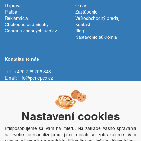
Doprava
O nás
Platba
Zastúpenie
Reklamácia
Veľkoobchodný predaj
Obchodné podmienky
Kontakt
Ochrana osobných údajov
Blog
Nastavenie súkromia
Kontaktujte nás
Tel.: +420 728 706 343
Email:
info@penepex.cz
Po - Pi:
9:00 - 15:00 hod.
Trávník 2076, 686 03 Staré Město
Nastavení cookies
Prispôsobujeme sa Vám na mieru. Na základe Vášho správania
na webe personalizujeme jeho obsah a zobrazujeme Vám
relevantné ponuky a produkty. Kliknutím na tlačidlo „Akceptujem“