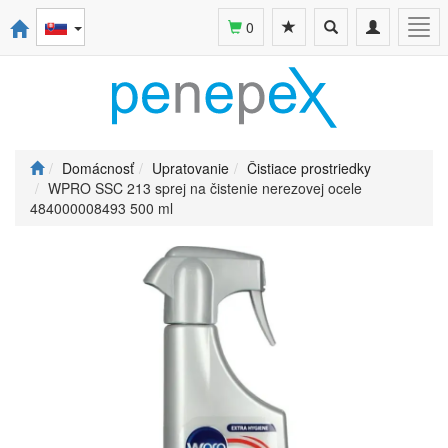
Toggle
Toggle
Togg
0
search
navigation
navi
Domácnosť
Upratovanie
Čistiace prostriedky
WPRO SSC 213 sprej na čistenie nerezovej ocele
484000008493 500 ml