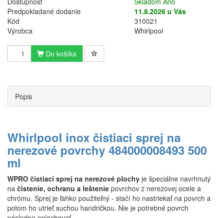
Dostupnosť
Skladom Áno
Predpokladané dodanie
11.8.2026 u Vás
Kód
310021
Výrobca
Whirlpool
Do košíka
Popis
Whirlpool inox čistiaci sprej na
nerezové povrchy 484000008493 500
ml
WPRO čistiaci sprej na nerezové plochy
je špeciálne navrhnutý
na
čistenie, ochranu a leštenie
povrchov z nerezovej ocele a
chrómu. Sprej je ľahko použiteľný - stačí ho nastriekať na povrch a
potom ho utrieť suchou handričkou. Nie je potrebné povrch
následne oplachovať.