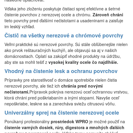
Vďaka jeho zloženiu poskytuje čistiaci sprej efektívne a šetrné
čistenie povrchov z nerezovej ocele a chrómu.
Zároveň chráni
tieto povrchy pred ďalšími nečistotami a usadeninami a zaisťuje
im lesklý vzhľad.
Čistič na všetky nerezové a chrómové povrchy
Veľmi praktické sú nerezové povrchy. Sú stále obľúbenejšie nielen
ako prvok reštauračných kuchýň, ale objavujú sa aj v našich
domácnostiach. Oplatí sa zakúpiť vhodné produkty na údržbu,
aby ste sa mohli tešiť z
vysokej kvality ocele čo najdlhšie.
Vhodný na čistenie lesk a ochranu povrchov
Prípravky pre starostlivosť o domáce spotrebiče nielen čistia
nerezové povrchy, ale tiež ich
chránia pred novými
nečistotami.
Prípravok pokrýva nerezovú oceľ ochrannou vrstvou,
ktorá chráni pred poškriabaním a inými stopami. Navyše oceľ
nepoškriabe, leskne sa a zanecháva sviežu citrusovú vôňu.
Univerzálny sprej na čistenie nerezovej ocele
Ponúkaný profesionálny
prostriedok WPRO
je možné použiť na
čistenie varných dosiek, rúry, digestora a mnohých ďalších