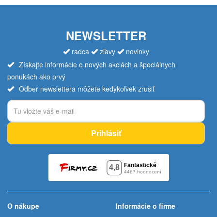
NEWSLETTER
radca
zľavy
novinky
Získajte informácie o nových akciách a špeciálnych
ponukách ako prvý
Odber newslettera môžete kedykoľvek zrušiť
Prihlásiť
O nákupe
Informácie o firme