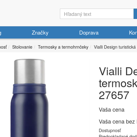
g
Značky
Doprava
Kon
osť
Stolovanie
Termosky a termohrnčeky
Vialli Design turisti
Vialli D
termosk
27657
Vaša cena
Vaša cena bez
Dostupnosť
Predpokladané dod