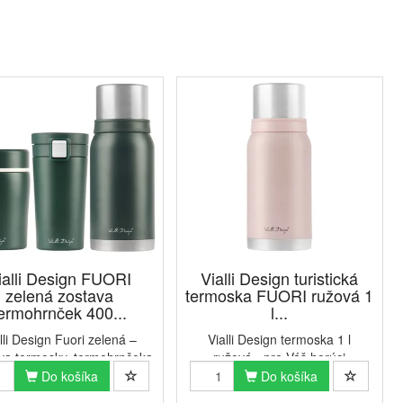
ialli Design FUORI
Vialli Design turistická
zelená zostava
termoska FUORI ružová 1
ermohrnček 400...
l...
lli Design Fuori zelená –
Vialli Design termoska 1 l
va termosky, termohrnčeka
ružová - pre Váš horúci
ermosky na jedloKvalitná
nápojTermoska Vialli Design
Do košíka
Do košíka
oska alebo termohrnček je
FUORI 1 l je dokonalý produkt,