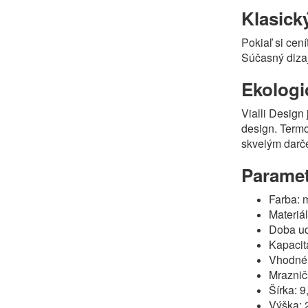
Klasick
Pokiaľ si cen
Súčasný dizaj
Ekologi
Vialli Design
design. Termo
skvelým darč
Paramet
Farba: 
Materiál
Doba ud
Kapacit
Vhodné 
Mraznič
Šírka: 9
Výška: 