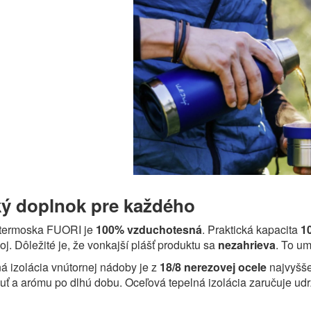
ký doplnok pre každého
n termoska FUORI je
100% vzduchotesná
. Praktická kapacita
1
j. Dôležité je, že vonkajší plášť produktu sa
nezahrieva
. To u
á izolácia vnútornej nádoby je z
18/8 nerezovej ocele
najvyšše
uť a arómu po dlhú dobu. Oceľová tepelná izolácia zaručuje u