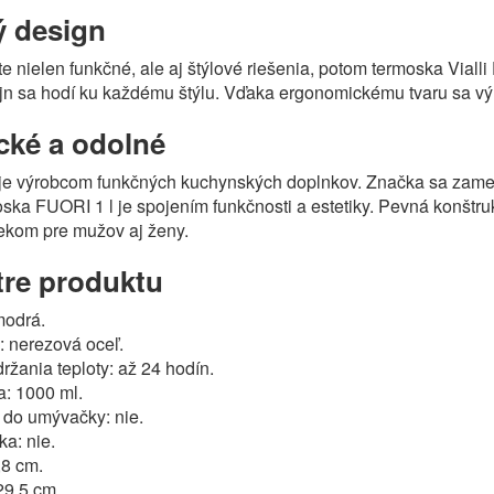
ý design
íte nielen funkčné, ale aj štýlové riešenia, potom termoska Viall
n sa hodí ku každému štýlu. Vďaka ergonomickému tvaru sa výr
cké a odolné
 je výrobcom funkčných kuchynských doplnkov. Značka sa zameri
ska FUORI 1 l je spojením funkčnosti a estetiky. Pevná konštru
ekom pre mužov aj ženy.
re produktu
modrá.
: nerezová oceľ.
ržania teploty: až 24 hodín.
a: 1000 ml.
do umývačky: nie.
ka: nie.
,8 cm.
29,5 cm.