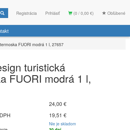
Registrácia
Prihlásiť
(0 / 0,00 €)
Obľúbené
takt
cká termoska FUORI modrá 1 l, 27657
esign turistická
a FUORI modrá 1 l,
24,00 €
 DPH
19,51 €
Nie je skladom
anie
30 dní