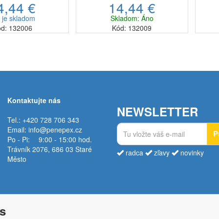
4,44 €
14,44 €
na n
é a ekologické
moderné a ekologické
pravi
iad Vialli Design z
riešenie.Riad Vialli Design z
 je skladom
Skladom: Áno
ekcie FUO...
kolekcie FUO...
d: 132006
Kód: 132009
Kontaktujte nás
NEWSLETTER
Tel.: +420 728 706 343
Email:
info@penepex.cz
P
Po - Pi:
9:00 - 15:00 hod.
Trávník 2076, 686 03 Staré
radca
zľavy
novinky
Město
s