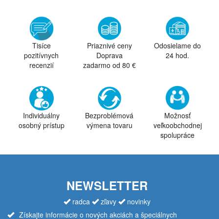
Tisíce
Priaznivé ceny
Odosielame do
pozitívnych
Doprava
24 hod.
recenzií
zadarmo od 80 €
Individuálny
Bezproblémová
Možnosť
osobný prístup
výmena tovaru
veľkoobchodnej
spolupráce
NEWSLETTER
radca
zľavy
novinky
Získajte informácie o nových akciách a špeciálnych