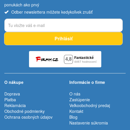
ponukách ako prvý
Odber newslettera môžete kedykoľvek zrušiť
Prihlásiť
O nákupe
Informácie o firme
Doprava
O nás
Platba
Zastúpenie
Reklamácia
Veľkoobchodný predaj
Obchodné podmienky
Kontakt
Ochrana osobných údajov
Blog
Nastavenie súkromia