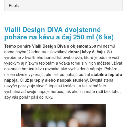
Popis
Vialli Design DIVA dvojstenné
poháre na kávu a čaj 250 ml (6 ks)
Termo poháre Vialli Design Diva s objemom 250 ml
nesmú
doma chýbať žiadnemu milovníkovi
dobrej kávy či čaju
. Sú
vyrobené z kvalitného borosilikátového skla, ktoré je odolné voči
vysokým aj nízkym teplotám a vďaka tomu si v nich môžete užívať
dokonale horúcu kávu rovnako ako vychladené nápoje. Poháre
nielen skvele vyzerajú, ale tiež pomáhajú udržať
stabilnú teplotu
nápoja.
Či už je
teplý alebo naopak stude
ný. Dvojitá stena
navyše poskytuje skvelú tepelnú izoláciu, a tak si môžete
vychutnávať svoje nápoje horúce, tak ako ich máte radi bez toho,
aby vás pohár pálil do ruky.