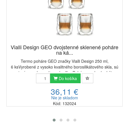
Vialli Design GEO dvojstenné sklenené poháre
na ká...
Termo poháre GEO značky Vialli Design 250 ml,
6 ksVyrobené z vysoko kvalitného borosilikátového skla, sú
spojením modernosti a pohodlia. Poháre sa skvele držia v
ruke a geometrický vzor im dodáva indi...
Do košíka
36,11 €
Nie je skladom
Kód: 132024