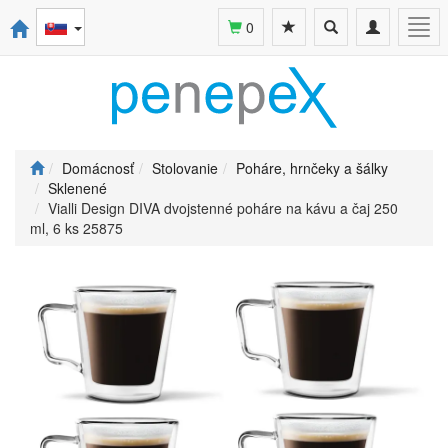
Toggle
Toggle
Togg
0
search
navigation
navi
Domácnosť
Stolovanie
Poháre, hrnčeky a šálky
Sklenené
Vialli Design DIVA dvojstenné poháre na kávu a čaj 250
ml, 6 ks 25875