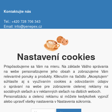
Kontaktujte nás
Tel.: +420 728 706 343
Email:
info@penepex.cz
Po - Pi:
9:00 - 15:00 hod.
Trávník 2076, 686 03 Staré Město
Nastavení cookies
Prispôsobujeme sa Vám na mieru. Na základe Vášho správania
na webe personalizujeme jeho obsah a zobrazujeme Vám
relevantné ponuky a produkty. Kliknutím na tlačidlo „Akceptujem“
súhlasíte aj s využívaním cookies a odovzdaním údajov
o správaní na webe pre zobrazenie cielenej reklamy na
Copyright © Penepex s.r.o. 2025, powered by
ABRA E-shop
sociálnych sieťach a v reklamných sieťach na ďalších weboch.
Penepex s.r.o., Za Špicí 1798, 686 03 Staré Město; IČO: 03220923; DIČ:
Personalizáciu a cielenú reklamu si môžete kedykoľvek vypnúť
CZ03220923; zápis do obchodního rejstříku dne 22. 7. 2014, krajský soud v
alebo upraviť všetky nastavenia v Nastavenia súkromia.
Brně oddíl C, vložka 84002