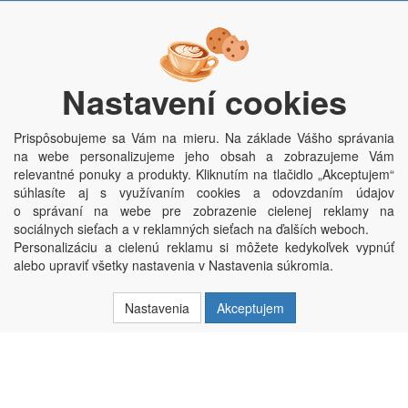
Po - Pi:
9:00 - 15:00 hod.
Trávník 2076, 686 03 Staré Město
Nastavení cookies
Prispôsobujeme sa Vám na mieru. Na základe Vášho správania
na webe personalizujeme jeho obsah a zobrazujeme Vám
relevantné ponuky a produkty. Kliknutím na tlačidlo „Akceptujem“
súhlasíte aj s využívaním cookies a odovzdaním údajov
o správaní na webe pre zobrazenie cielenej reklamy na
Copyright © Penepex s.r.o. 2025, powered by
ABRA E-shop
sociálnych sieťach a v reklamných sieťach na ďalších weboch.
Penepex s.r.o., Za Špicí 1798, 686 03 Staré Město; IČO: 03220923; DIČ:
Personalizáciu a cielenú reklamu si môžete kedykoľvek vypnúť
CZ03220923; zápis do obchodního rejstříku dne 22. 7. 2014, krajský soud v
alebo upraviť všetky nastavenia v Nastavenia súkromia.
Brně oddíl C, vložka 84002
Nastavenia
Akceptujem