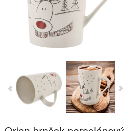
Orion hrnček porcelánový