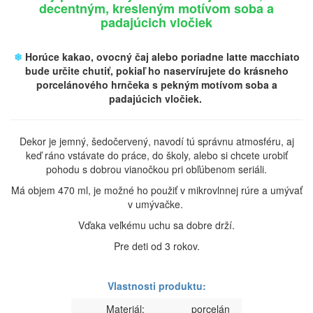
decentným, kresleným motívom soba a
padajúcich vločiek
❄
Horúce kakao, ovocný čaj alebo poriadne latte macchiato
bude určite chutiť, pokiaľ ho naservírujete do krásneho
porcelánového hrnčeka s pekným motívom soba a
padajúcich vločiek.
Dekor je jemný, šedočervený, navodí tú správnu atmosféru, aj
keď ráno vstávate do práce, do školy, alebo si chcete urobiť
pohodu s dobrou vianočkou pri obľúbenom seriáli.
Má objem 470 ml, je možné ho použiť v mikrovlnnej rúre a umývať
v umývačke.
Vďaka veľkému uchu sa dobre drží.
Pre deti od 3 rokov.
Vlastnosti produktu:
Materiál:
porcelán