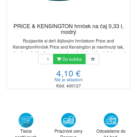
PRICE & KENSINGTON hrnček na čaj 0,33 l,
modrý
Rozjasnite si deň štýlovým hrnčekom Price and
KensingtonHrnček Price and Kensington je navrhnutý tak,
aby do vašej kuchyne vniesol upokojujúce tóny inšpirované
prírodou. Hrnček je vyrobený z kvalitnej...
Do košíka
4,10 €
Nie je skladom
Kód: 400127
Tisíce
Priaznivé ceny
Odosielame do