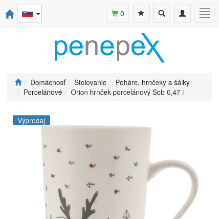
Toggle
Toggle
Togg
0
search
navigation
navi
Domácnosť
Stolovanie
Poháre, hrnčeky a šálky
Porcelánové
Orion hrnček porcelánový Sob 0,47 l
Výpredaj