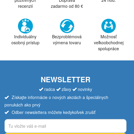
pozitívnych
Doprava
24 hod.
recenzií
zadarmo od 80 €
Individuálny
Bezproblémová
Možnosť
osobný prístup
výmena tovaru
veľkoobchodnej
spolupráce
NEWSLETTER
radca
zľavy
novinky
Získajte informácie o nových akciách a špeciálnych
ponukách ako prvý
Odber newslettera môžete kedykoľvek zrušiť