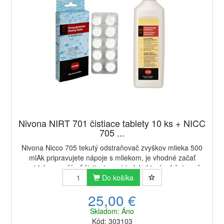
Nivona NIRT 701 čistiace tablety 10 ks + NICC
705 ...
Nivona Nicco 705 tekutý odstraňovač zvyškov mlieka 500
mlAk pripravujete nápoje s mliekom, je vhodné začať
pravidelne používať čistiaci prostriedok, ktorý udržuje vaše
zariadenie v dobrej kondícii a n...
Do košíka
25,00 €
Skladom: Áno
Kód: 303103