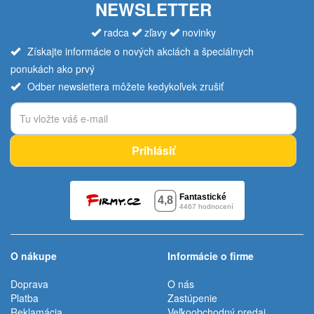
NEWSLETTER
radca
zľavy
novinky
Získajte informácie o nových akciách a špeciálnych
ponukách ako prvý
Odber newslettera môžete kedykoľvek zrušiť
Prihlásiť
O nákupe
Informácie o firme
Doprava
O nás
Platba
Zastúpenie
Reklamácia
Veľkoobchodný predaj