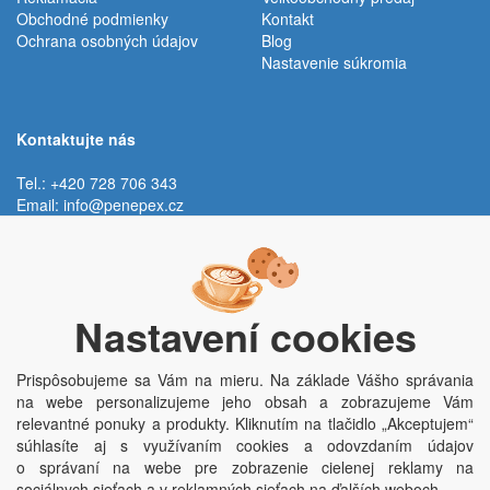
Obchodné podmienky
Kontakt
Ochrana osobných údajov
Blog
Nastavenie súkromia
Kontaktujte nás
Tel.: +420 728 706 343
Email:
info@penepex.cz
Po - Pi:
9:00 - 15:00 hod.
Trávník 2076, 686 03 Staré Město
Nastavení cookies
Prispôsobujeme sa Vám na mieru. Na základe Vášho správania
na webe personalizujeme jeho obsah a zobrazujeme Vám
relevantné ponuky a produkty. Kliknutím na tlačidlo „Akceptujem“
súhlasíte aj s využívaním cookies a odovzdaním údajov
o správaní na webe pre zobrazenie cielenej reklamy na
Copyright © Penepex s.r.o. 2025, powered by
ABRA E-shop
sociálnych sieťach a v reklamných sieťach na ďalších weboch.