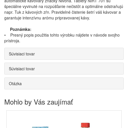
automatické kávovary značky Nivona. Tablety NIRT 701 sú
špeciálne vyvinuté na rozpúšťanie nečistôt a optimálne odstraňujú
napr. Tuk z kávových zŕn. Pravidelné čistenie šetrí váš kávovar a
garantuje intenzívnu arómu pripravovanej kávy.
Poznámka:
• Presný popis použitia tohto výrobku nájdete v návode svojho
prístroja.
Súvisiaci tovar
Súvisiaci tovar
Otázka
Mohlo by Vás zaujímať