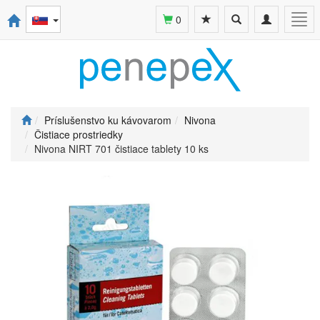
Toggle
Toggle
Togg
0
search
navigation
navi
Príslušenstvo ku kávovarom
Nivona
Čistiace prostriedky
Nivona NIRT 701 čistiace tablety 10 ks