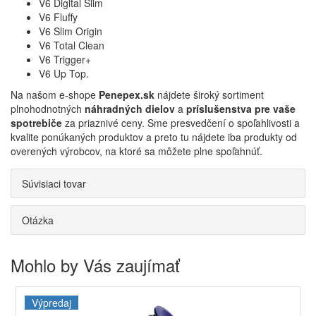
V6 Digital Slim
V6 Fluffy
V6 Slim Origin
V6 Total Clean
V6 Trigger+
V6 Up Top.
Na našom e-shope
Penepex.sk
nájdete široký sortiment
plnohodnotných
náhradných dielov
a
príslušenstva pre vaše
spotrebiče
za priaznivé ceny. Sme presvedčení o spoľahlivosti a
kvalite ponúkaných produktov a preto tu nájdete iba produkty od
overených výrobcov, na ktoré sa môžete plne spoľahnúť.
Súvisiaci tovar
Otázka
Mohlo by Vás zaujímať
Výpredaj