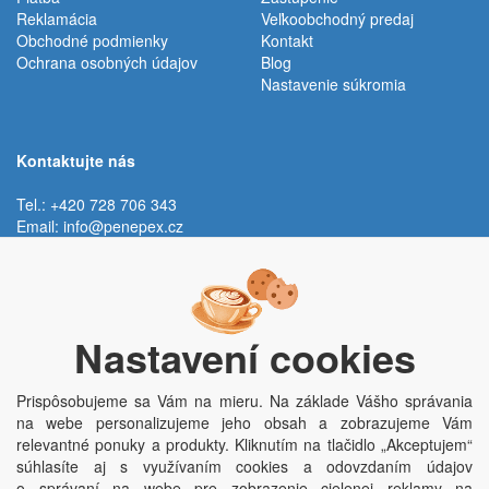
Reklamácia
Veľkoobchodný predaj
Obchodné podmienky
Kontakt
Ochrana osobných údajov
Blog
Nastavenie súkromia
Kontaktujte nás
Tel.: +420 728 706 343
Email:
info@penepex.cz
Po - Pi:
9:00 - 15:00 hod.
Trávník 2076, 686 03 Staré Město
Nastavení cookies
Prispôsobujeme sa Vám na mieru. Na základe Vášho správania
na webe personalizujeme jeho obsah a zobrazujeme Vám
relevantné ponuky a produkty. Kliknutím na tlačidlo „Akceptujem“
súhlasíte aj s využívaním cookies a odovzdaním údajov
o správaní na webe pre zobrazenie cielenej reklamy na