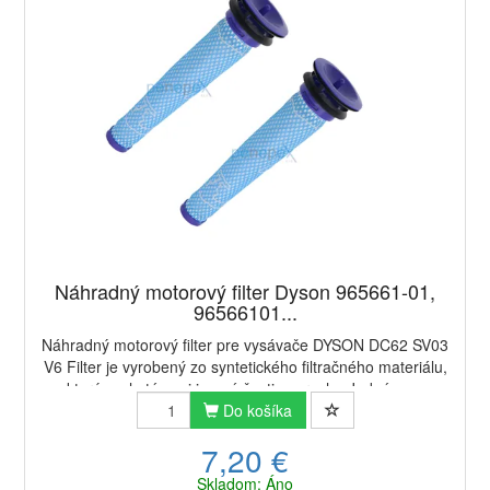
Náhradný motorový filter Dyson 965661-01,
96566101...
Náhradný motorový filter pre vysávače DYSON DC62 SV03
V6 Filter je vyrobený zo syntetického filtračného materiálu,
ktorý zachytáva aj jemné častice prachu.Jedná sa o
alternatívnu náhradu dielu Dyson 9...
Do košíka
7,20 €
Skladom: Áno