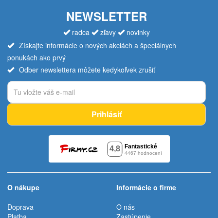
NEWSLETTER
radca
zľavy
novinky
Získajte informácie o nových akciách a špeciálnych
ponukách ako prvý
Odber newslettera môžete kedykoľvek zrušiť
Prihlásiť
O nákupe
Informácie o firme
Doprava
O nás
Platba
Zastúpenie