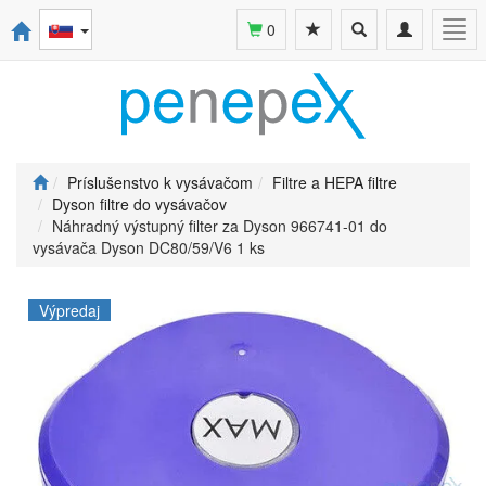
Toggle
Toggle
Togg
0
search
navigation
navi
Príslušenstvo k vysávačom
Filtre a HEPA filtre
Dyson filtre do vysávačov
Náhradný výstupný filter za Dyson 966741-01 do
vysávača Dyson DC80/59/V6 1 ks
Výpredaj