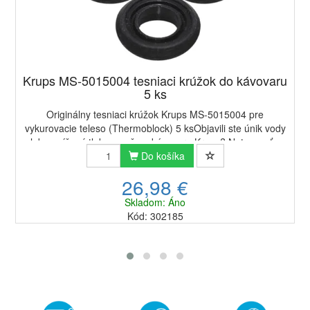
Krups MS-5015004 tesniaci krúžok do kávovaru
5 ks
Originálny tesniaci krúžok Krups MS-5015004 pre
vykurovacie teleso (Thermoblock) 5 ksObjavili ste únik vody
alebo znížený tlak vo vašom kávovare Krups? Netesnosť vo
vykurovacom telese (Thermoblocku) j...
Do košíka
26,98 €
Skladom: Áno
Kód: 302185