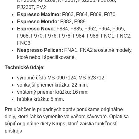
KP2208, KP2209, KP230T, PJ2205, PJ2208,
PJ230T, PV2
Espresso Maximo:
F863, F864, F869, F870.
Espresso Mondo:
F882, F989.
Espresso Novo:
F884, F885, F962, F964, F965,
F968, F970, F976, F978, F984, F988, FNC1, FNC2,
FNC3.
Nespresso Pelican:
FNA1, FNA2 a ostatné modely,
ktoré neboli špecifikované.
Technické údaje:
výrobné číslo MS-0907124, MS-623712;
vonkajší priemer krúžku: 22 mm;
vnútorný priemer krúžku: 16 mm;
hrúbka krúžku: 5 mm.
Pre uľahčenie prípadných opráv ponúkame originálne
diely, ktoré ľahko vymeníte vo vašom kávovare. Oplatí sa
kúpiť originálne diely Krups, ktoré zaistia funkčnosť
prístroja.