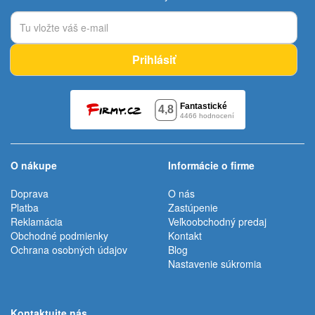
Prihlásiť
O nákupe
Informácie o firme
Doprava
O nás
Platba
Zastúpenie
Reklamácia
Veľkoobchodný predaj
Obchodné podmienky
Kontakt
Ochrana osobných údajov
Blog
Nastavenie súkromia
Kontaktujte nás