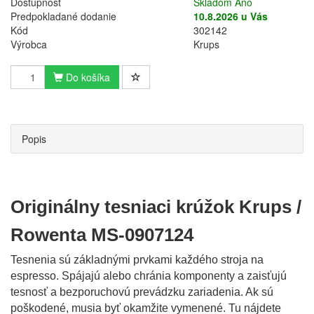
Dostupnosť
Skladom Áno
Predpokladané dodanie
10.8.2026 u Vás
Kód
302142
Výrobca
Krups
Do košíka
Popis
Originálny tesniaci krúžok Krups /
Rowenta MS-0907124
Tesnenia sú základnými prvkami každého stroja na
espresso. Spájajú alebo chránia komponenty a zaisťujú
tesnosť a bezporuchovú prevádzku zariadenia. Ak sú
poškodené, musia byť okamžite vymenené. Tu nájdete