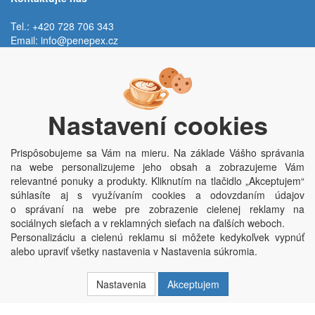
Tel.: +420 728 706 343
Email:
info@penepex.cz
Po - Pi:
9:00 - 15:00 hod.
Trávník 2076, 686 03 Staré Město
Nastavení cookies
Prispôsobujeme sa Vám na mieru. Na základe Vášho správania
na webe personalizujeme jeho obsah a zobrazujeme Vám
relevantné ponuky a produkty. Kliknutím na tlačidlo „Akceptujem“
súhlasíte aj s využívaním cookies a odovzdaním údajov
o správaní na webe pre zobrazenie cielenej reklamy na
Copyright © Penepex s.r.o. 2025, powered by
ABRA E-shop
sociálnych sieťach a v reklamných sieťach na ďalších weboch.
Penepex s.r.o., Za Špicí 1798, 686 03 Staré Město; IČO: 03220923; DIČ:
Personalizáciu a cielenú reklamu si môžete kedykoľvek vypnúť
CZ03220923; zápis do obchodního rejstříku dne 22. 7. 2014, krajský soud v
alebo upraviť všetky nastavenia v Nastavenia súkromia.
Brně oddíl C, vložka 84002
Nastavenia
Akceptujem