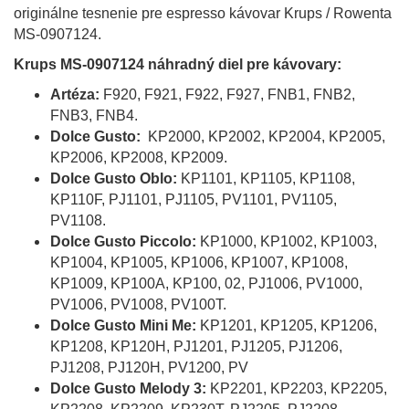
originálne tesnenie pre espresso kávovar Krups / Rowenta
MS-0907124.
Krups MS-0907124 náhradný diel pre kávovary:
Artéza:
F920, F921, F922, F927, FNB1, FNB2,
FNB3, FNB4.
Dolce Gusto:
KP2000, KP2002, KP2004, KP2005,
KP2006, KP2008, KP2009.
Dolce Gusto Oblo:
KP1101, KP1105, KP1108,
KP110F, PJ1101, PJ1105, PV1101, PV1105,
PV1108.
Dolce Gusto Piccolo:
KP1000, KP1002, KP1003,
KP1004, KP1005, KP1006, KP1007, KP1008,
KP1009, KP100A, KP100, 02, PJ1006, PV1000,
PV1006, PV1008, PV100T.
Dolce Gusto Mini Me:
KP1201, KP1205, KP1206,
KP1208, KP120H, PJ1201, PJ1205, PJ1206,
PJ1208, PJ120H, PV1200, PV
Dolce Gusto Melody 3:
KP2201, KP2203, KP2205,