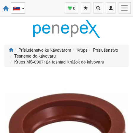
Toggle
Toggle
Togg
0
search
navigation
navi
Príslušenstvo ku kávovarom
Krups
Príslušenstvo
Tesnenie do kávovaru
Krups MS-0907124 tesniaci krúžok do kávovaru