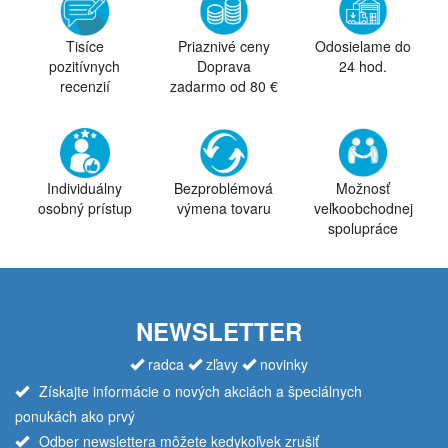
Tisíce
Priaznivé ceny
Odosielame do
pozitívnych
Doprava
24 hod.
recenzií
zadarmo od 80 €
Individuálny
Bezproblémová
Možnosť
osobný prístup
výmena tovaru
veľkoobchodnej
spolupráce
NEWSLETTER
radca
zľavy
novinky
Získajte informácie o nových akciách a špeciálnych
ponukách ako prvý
Odber newslettera môžete kedykoľvek zrušiť