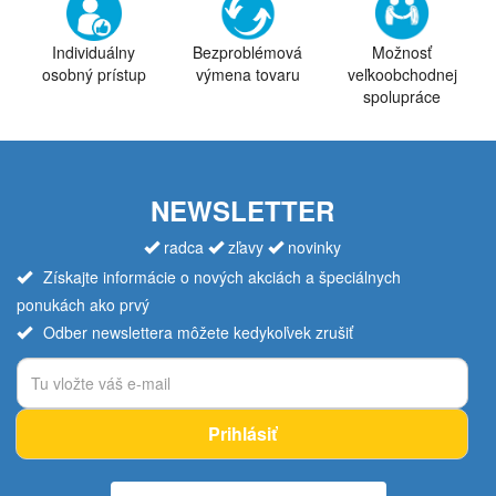
Individuálny
Bezproblémová
Možnosť
osobný prístup
výmena tovaru
veľkoobchodnej
spolupráce
NEWSLETTER
radca
zľavy
novinky
Získajte informácie o nových akciách a špeciálnych
ponukách ako prvý
Odber newslettera môžete kedykoľvek zrušiť
Prihlásiť