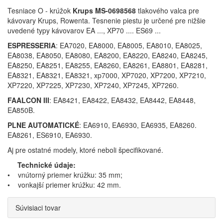
Tesniace O - krúžok
Krups MS-0698568
tlakového valca pre
kávovary Krups, Rowenta. Tesnenie piestu je určené pre nižšie
uvedené typy kávovarov EA ..., XP70 .... ES69 ...
ESPRESSERIA
: EA7020, EA8000, EA8005, EA8010, EA8025,
EA8038, EA8050, EA8080, EA8200, EA8220, EA8240, EA8245,
EA8250, EA8251, EA8255, EA8260, EA8261, EA8801, EA8281,
EA8321, EA8321, EA8321, xp7000, XP7020, XP7200, XP7210,
XP7220, XP7225, XP7230, XP7240, XP7245, XP7260.
FAALCON III
: EA8421, EA8422, EA8432, EA8442, EA8448,
EA850B.
PLNE AUTOMATICKÉ
: EA6910, EA6930, EA6935, EA8260.
EA8261, ES6910, EA6930.
Aj pre ostatné modely, ktoré neboli špecifikované.
Technické údaje:
• vnútorný priemer krúžku: 35 mm;
• vonkajší priemer krúžku: 42 mm.
Súvisiaci tovar