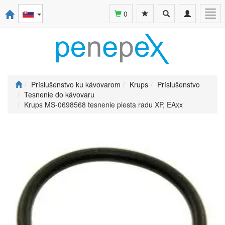
Toggle
Toggle
Togg
0
search
navigation
navi
Príslušenstvo ku kávovarom
Krups
Príslušenstvo
Tesnenie do kávovaru
Krups MS-0698568 tesnenie piesta radu XP, EAxx