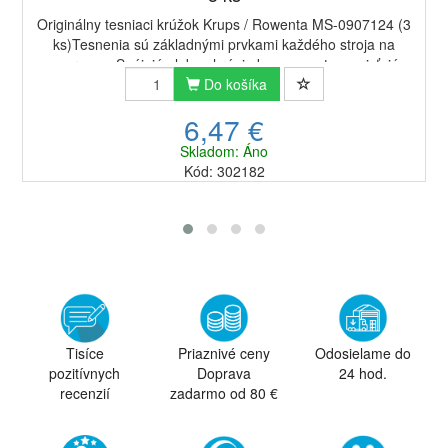
Originálny tesniaci krúžok Krups / Rowenta MS-0907124 (3
ks)Tesnenia sú základnými prvkami každého stroja na
espresso. Spájajú alebo chránia komponenty a zaisťujú
tesnosť a bezporuchovú prevádzku zari...
Do košíka
6,47 €
Skladom: Áno
Kód: 302182
Tisíce
Priaznivé ceny
Odosielame do
pozitívnych
Doprava
24 hod.
recenzií
zadarmo od 80 €