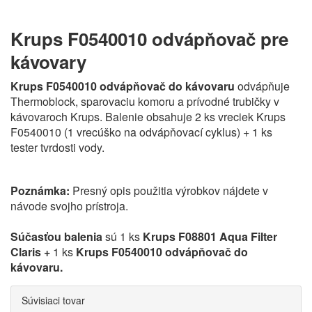
Krups F0540010 odvápňovač pre
kávovary
Krups F0540010 odvápňovač do kávovaru
odvápňuje
Thermoblock, sparovaciu komoru a prívodné trubičky v
kávovaroch Krups. Balenie obsahuje 2 ks vreciek Krups
F0540010 (1 vrecúško na odvápňovací cyklus) + 1 ks
tester tvrdosti vody.
Poznámka:
Presný opis použitia výrobkov nájdete v
návode svojho prístroja.
Súčasťou balenia
sú 1 ks
Krups F08801 Aqua Filter
Claris +
1 ks
Krups F0540010 odvápňovač do
kávovaru.
Súvisiaci tovar