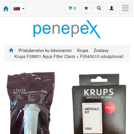
Toggle
Toggle
Togg
0
search
navigation
navi
Príslušenstvo ku kávovarom
Krups
Zostavy
Krups F08801 Aqua Filter Claris + F0540010 odvápňovač