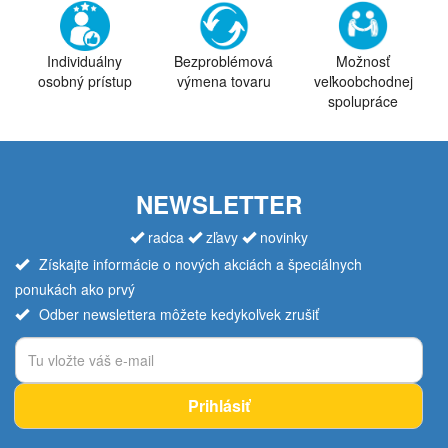
Individuálny
Bezproblémová
Možnosť
osobný prístup
výmena tovaru
veľkoobchodnej
spolupráce
NEWSLETTER
radca
zľavy
novinky
Získajte informácie o nových akciách a špeciálnych
ponukách ako prvý
Odber newslettera môžete kedykoľvek zrušiť
Prihlásiť