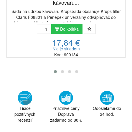
kávovaru...
Sada na údržbu kávovaru KrupsSada obsahuje Krups filter
Claris F08801 a Penepex univerzálny odvápňovač do
kávovarov.Vlastniť automatický kávovar Krups znamená
užívať si lahodnú kávu jedným stlačením t...
Do košíka
17,84 €
Nie je skladom
Kód: 900134
Tisíce
Priaznivé ceny
Odosielame do
pozitívnych
Doprava
24 hod.
recenzií
zadarmo od 80 €