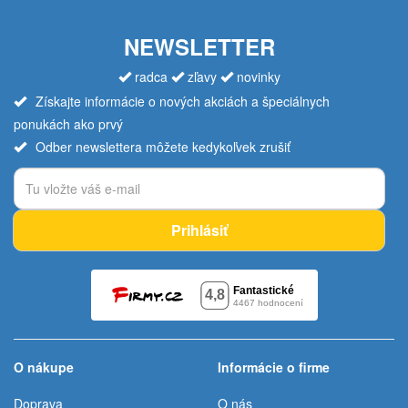
NEWSLETTER
radca
zľavy
novinky
Získajte informácie o nových akciách a špeciálnych
ponukách ako prvý
Odber newslettera môžete kedykoľvek zrušiť
Prihlásiť
O nákupe
Informácie o firme
Doprava
O nás