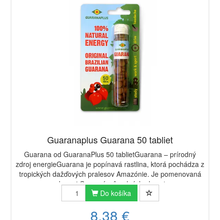
Guaranaplus Guarana 50 tabliet
Guarana od GuaranaPlus 50 tablietGuarana – prírodný
zdroj energieGuarana je popínavá rastlina, ktorá pochádza z
tropických dažďových pralesov Amazónie. Je pomenovaná
po kmeni Guaraní, pôvodných obyvat...
Do košíka
8,38 €