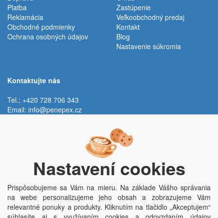
Platba
Zastúpenie
Reklamácia
Veľkoobchodný predaj
Obchodné podmienky
Kontakt
Ochrana osobných údajov
Blog
Nastavenie súkromia
Kontaktujte nás
Tel.: +420 728 706 343
Email:
info@penepex.cz
Po - Pi:
9:00 - 15:00 hod.
Trávník 2076, 686 03 Staré Město
Nastavení cookies
Prispôsobujeme sa Vám na mieru. Na základe Vášho správania
na webe personalizujeme jeho obsah a zobrazujeme Vám
relevantné ponuky a produkty. Kliknutím na tlačidlo „Akceptujem“
súhlasíte aj s využívaním cookies a odovzdaním údajov