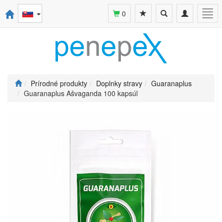
Toggle
Toggle
Togg
0
search
navigation
navi
Prírodné produkty
Doplnky stravy
Guaranaplus
Guaranaplus Ašvaganda 100 kapsúl