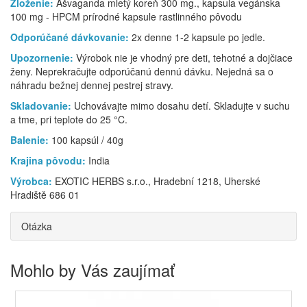
Zloženie:
Ašvaganda mletý koreň 300 mg., kapsula vegánska
100 mg - HPCM prírodné kapsule rastlinného pôvodu
Odporúčané dávkovanie:
2x denne 1-2 kapsule po jedle.
Upozornenie:
Výrobok nie je vhodný pre deti, tehotné a dojčiace
ženy. Neprekračujte odporúčanú dennú dávku. Nejedná sa o
náhradu bežnej dennej pestrej stravy.
Skladovanie:
Uchovávajte mimo dosahu detí. Skladujte v suchu
a tme, pri teplote do 25 °C.
Balenie:
100 kapsúl / 40g
Krajina pôvodu:
India
Výrobca:
EXOTIC HERBS s.r.o., Hradební 1218, Uherské
Hradiště 686 01
Otázka
Mohlo by Vás zaujímať