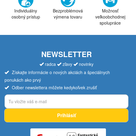
Individuálny
Bezproblémová
Možnosť
osobný prístup
výmena tovaru
veľkoobchodnej
spolupráce
NEWSLETTER
radca
zľavy
novinky
Získajte informácie o nových akciách a špeciálnych
ponukách ako prvý
Odber newslettera môžete kedykoľvek zrušiť
Prihlásiť