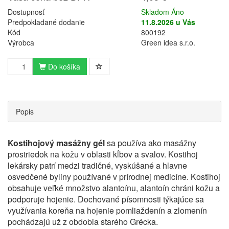
Dostupnosť
Skladom Áno
Predpokladané dodanie
11.8.2026 u Vás
Kód
800192
Výrobca
Green idea s.r.o.
Do košíka
Popis
Kostihojový masážny gél
sa používa ako masážny
prostriedok na kožu v oblasti kĺbov a svalov. Kostihoj
lekársky patrí medzi tradičné, vyskúšané a hlavne
osvedčené byliny používané v prírodnej medicíne. Kostihoj
obsahuje veľké množstvo alantoínu, alantoín chráni kožu a
podporuje hojenie. Dochované písomnosti týkajúce sa
využívania koreňa na hojenie pomliaždenín a zlomenín
pochádzajú už z obdobia starého Grécka.