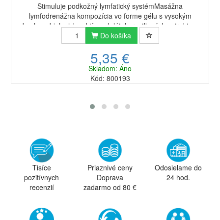
Stimuluje podkožný lymfatický systémMasážna
lymfodrenážna kompozícia vo forme gélu s vysokým
obsahom biologicky aktívnych látok, rastlinných extraktov a
éterických olejov. Aktívnymi zložkami sú aescin...
Do košíka
5,35 €
Skladom: Áno
Kód: 800193
Tisíce
Priaznivé ceny
Odosielame do
pozitívnych
Doprava
24 hod.
recenzií
zadarmo od 80 €