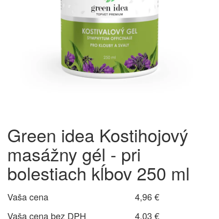
Green idea Kostihojový
masážny gél - pri
bolestiach kĺbov 250 ml
Vaša cena
4,96 €
Vaša cena bez DPH
4,03 €