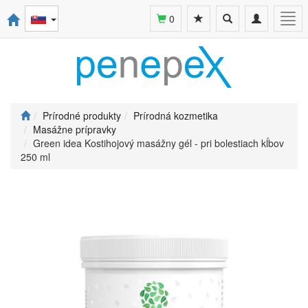
Toggle
Toggle
Togg
0
search
navigation
navi
Prírodné produkty
Prírodná kozmetika
Masážne prípravky
Green idea Kostihojový masážny gél - pri bolestiach kĺbov
250 ml