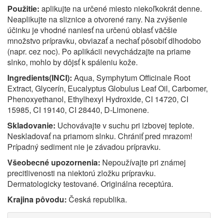
Použitie:
aplikujte na určené miesto niekoľkokrát denne.
Neaplikujte na sliznice a otvorené rany. Na zvýšenie
účinku je vhodné naniesť na určenú oblasť väčšie
množstvo prípravku, obviazať a nechať pôsobiť dlhodobo
(napr. cez noc). Po aplikácii nevychádzajte na priame
slnko, mohlo by dôjsť k spáleniu kože.
Ingredients(INCI):
Aqua, Symphytum Officinale Root
Extract, Glycerín, Eucalyptus Globulus Leaf Oil, Carbomer,
Phenoxyethanol, Ethylhexyl Hydroxide, CI 14720, CI
15985, CI 19140, CI 28440, D-Limonene.
Skladovanie:
Uchovávajte v suchu pri izbovej teplote.
Neskladovať na priamom slnku. Chrániť pred mrazom!
Prípadný sediment nie je závadou prípravku.
Všeobecné upozornenia:
Nepoužívajte pri známej
precitlivenosti na niektorú zložku prípravku.
Dermatologicky testované. Originálna receptúra.
Krajina pôvodu:
Česká republika.