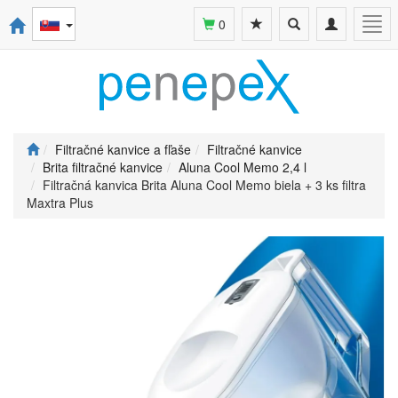
Toggle
Toggle
Togg
0
search
navigation
navi
Filtračné kanvice a fľaše
Filtračné kanvice
Brita filtračné kanvice
Aluna Cool Memo 2,4 l
Filtračná kanvica Brita Aluna Cool Memo biela + 3 ks filtra
Maxtra Plus