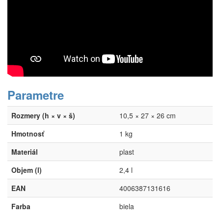
Parametre
Rozmery (h × v × š)
10,5 × 27 × 26 cm
Hmotnosť
1 kg
Materiál
plast
Objem (l)
2,4 l
EAN
4006387131616
Farba
biela