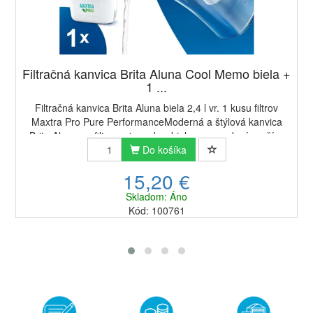
Filtračná kanvica Brita Aluna Cool Memo biela +
1 ...
Filtračná kanvica Brita Aluna biela 2,4 l vr. 1 kusu filtrov
Maxtra Pro Pure PerformanceModerná a štýlová kanvica
Brita Aluna na filtrovanie vody v bielom prevedení využíva
vodný filter Brita Maxtra P...
Do košíka
15,20 €
Skladom: Áno
Kód: 100761