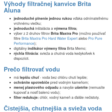
Výhody filtračnej kanvice Brita
Aluna
jednoduché plnenie jednou rukou
vďaka odnímateľnému
vrchnému viečku;
jednoduchá
inštalácia a
výmena filtra;
výber z 2 druhov filtrov
Brita Maxtra Pro
(možno používať
filtre
Brita Maxtra Pro Hard Water Expert
alebo
Pro Pure
Performance
);
digitálny
indikátor výmeny filtra
Brita Memo;
rýchla filtrácia
: svieža a chutná voda kedykoľvek k
dispozícii.
Prečo filtrovať vodu
má
lepšiu chuť
- voda bez chlóru chutí lepšie;
ochránite spotrebiče
pred vodným kameňom;
menej plastového odpadu
a navyše
ušetríte
(nemusíte
kupovať a nosiť balenú vodu);
filter redukuje:
chlór, vodný kameň a ďalšie nečistoty.
Čistejšia, chutnejšia a svieža voda