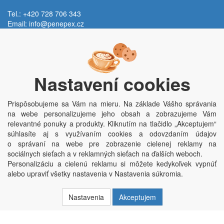
Tel.: +420 728 706 343
Email:
info@penepex.cz
Po - Pi:
9:00 - 15:00 hod.
Trávník 2076, 686 03 Staré Město
Nastavení cookies
Prispôsobujeme sa Vám na mieru. Na základe Vášho správania
na webe personalizujeme jeho obsah a zobrazujeme Vám
relevantné ponuky a produkty. Kliknutím na tlačidlo „Akceptujem“
súhlasíte aj s využívaním cookies a odovzdaním údajov
o správaní na webe pre zobrazenie cielenej reklamy na
Copyright © Penepex s.r.o. 2025, powered by
ABRA E-shop
sociálnych sieťach a v reklamných sieťach na ďalších weboch.
Penepex s.r.o., Za Špicí 1798, 686 03 Staré Město; IČO: 03220923; DIČ:
Personalizáciu a cielenú reklamu si môžete kedykoľvek vypnúť
CZ03220923; zápis do obchodního rejstříku dne 22. 7. 2014, krajský soud v
alebo upraviť všetky nastavenia v Nastavenia súkromia.
Brně oddíl C, vložka 84002
Nastavenia
Akceptujem