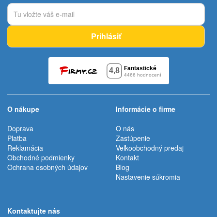
Prihlásiť
O nákupe
Informácie o firme
Doprava
O nás
Platba
Zastúpenie
Reklamácia
Veľkoobchodný predaj
Obchodné podmienky
Kontakt
Ochrana osobných údajov
Blog
Nastavenie súkromia
Kontaktujte nás