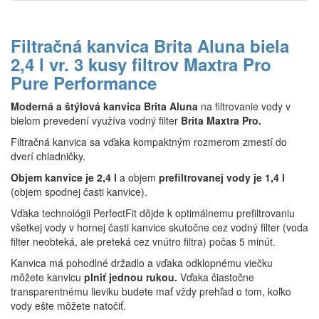
Filtračná kanvica Brita Aluna biela
2,4 l
vr. 3 kusy filtrov Maxtra Pro
Pure Performance
Moderná a štýlová kanvica Brita Aluna
na filtrovanie vody v
bielom prevedení využíva vodný filter
Brita Maxtra Pro.
Filtračná kanvica sa vďaka kompaktným rozmerom zmestí do
dverí chladničky.
Objem kanvice je 2,4 l
a objem
prefiltrovanej vody je 1,4 l
(objem spodnej časti kanvice).
Vďaka technológii PerfectFit dôjde k optimálnemu prefiltrovaniu
všetkej vody v hornej časti kanvice skutočne cez vodný filter (voda
filter neobteká, ale preteká cez vnútro filtra) počas 5 minút.
Kanvica má pohodlné držadlo a vďaka odklopnému viečku
môžete kanvicu
plniť jednou rukou.
Vďaka čiastočne
transparentnému lieviku budete mať vždy prehľad o tom, koľko
vody ešte môžete natočiť.