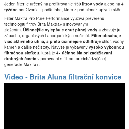
Jeden filter je určený na prefiltrovanie
150 litrov vody
alebo na
4
týždne
používania - podľa toho, ktorá z podmienok uplynie skôr.
Filter Maxtra Pro Pure Performance využíva preverenú
technológiu filtrov Brita Maxtra+ s inovovaným
zložením.
Účinnejšie vylepšuje chuť pitnej vody
a zbavuje ju
zápachu, organických i anorganických nečistôt.
Filter obsahuje
viac aktívneho uhlia, a preto účinnejšie odfiltruje
chlór, vodný
kameň a ďalšie nečistoty. Navyše je vybavený
vysoko výkonnou
filtračnou sieťkou
, ktorá je
4× účinnejšia pri zadržiavaní
drobných častíc
v porovnaní s filtrom predchádzajúcej
generácie Maxtra+.
Video - Brita Aluna filtrační konvice