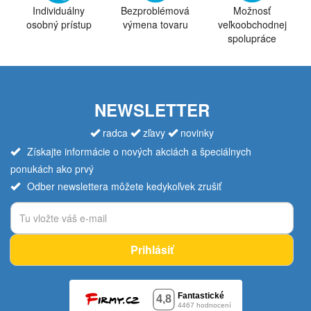
Individuálny
Bezproblémová
Možnosť
osobný prístup
výmena tovaru
veľkoobchodnej
spolupráce
NEWSLETTER
radca
zľavy
novinky
Získajte informácie o nových akciách a špeciálnych
ponukách ako prvý
Odber newslettera môžete kedykoľvek zrušiť
Prihlásiť