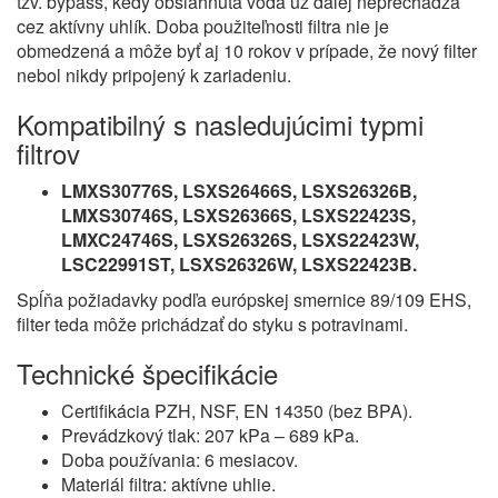
tzv. bypass, kedy obsiahnutá voda už ďalej neprechádza
cez aktívny uhlík. Doba použiteľnosti filtra nie je
obmedzená a môže byť aj 10 rokov v prípade, že nový filter
nebol nikdy pripojený k zariadeniu.
Kompatibilný s nasledujúcimi typmi
filtrov
LMXS30776S, LSXS26466S, LSXS26326B,
LMXS30746S, LSXS26366S, LSXS22423S,
LMXC24746S, LSXS26326S, LSXS22423W,
LSC22991ST, LSXS26326W, LSXS22423B.
Spĺňa požiadavky podľa európskej smernice 89/109 EHS,
filter teda môže prichádzať do styku s potravinami.
Technické špecifikácie
Certifikácia PZH, NSF, EN 14350 (bez BPA).
Prevádzkový tlak: 207 kPa – 689 kPa.
Doba používania: 6 mesiacov.
Materiál filtra: aktívne uhlie.