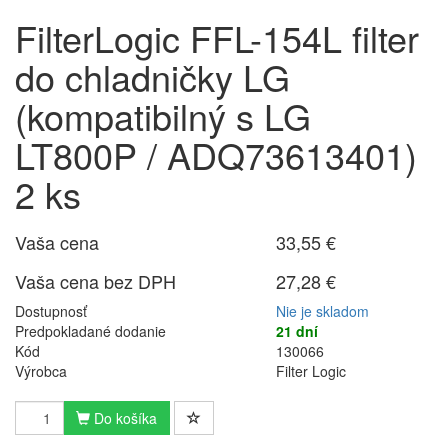
FilterLogic FFL-154L filter
do chladničky LG
(kompatibilný s LG
LT800P / ADQ73613401)
2 ks
Vaša cena
33,55 €
Vaša cena bez DPH
27,28 €
Dostupnosť
Nie je skladom
Predpokladané dodanie
21 dní
Kód
130066
Výrobca
Filter Logic
Do košíka