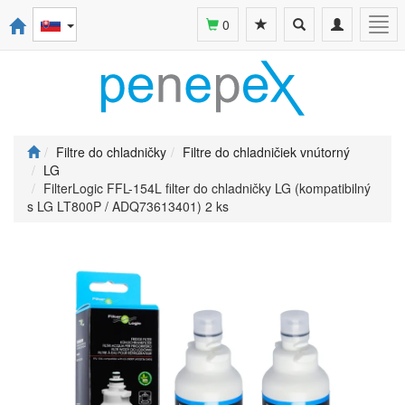
Toggle
Toggle
Togg
0
search
navigation
navi
Filtre do chladničky
Filtre do chladničiek vnútorný
LG
FilterLogic FFL-154L filter do chladničky LG (kompatibilný
s LG LT800P / ADQ73613401) 2 ks