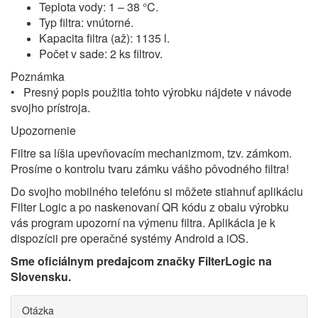
Teplota vody: 1 – 38 °C.
Typ filtra: vnútorné.
Kapacita filtra (až): 1135 l.
Počet v sade: 2 ks filtrov.
Poznámka
• Presný popis použitia tohto výrobku nájdete v návode
svojho prístroja.
Upozornenie
Filtre sa líšia upevňovacím mechanizmom, tzv. zámkom.
Prosíme o kontrolu tvaru zámku vášho pôvodného filtra!
Do svojho mobilného telefónu si môžete stiahnuť aplikáciu
Filter Logic a po naskenovaní QR kódu z obalu výrobku
vás program upozorní na výmenu filtra. Aplikácia je k
dispozícii pre operačné systémy Android a iOS.
Sme oficiálnym predajcom značky FilterLogic na
Slovensku.
Otázka