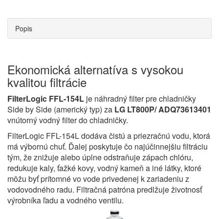
Popis
Ekonomická alternatíva s vysokou
kvalitou filtrácie
FilterLogic FFL-154L
je náhradný filter pre chladničky
Side by Side (americký typ) za
LG LT800P/ ADQ73613401
vnútorný vodný filter do chladničky.
FilterLogic FFL-154L dodáva čistú a priezračnú vodu, ktorá
má výbornú chuť. Ďalej poskytuje čo najúčinnejšiu filtráciu
tým, že znižuje alebo úplne odstraňuje zápach chlóru,
redukuje kaly, ťažké kovy, vodný kameň a iné látky, ktoré
môžu byť prítomné vo vode privedenej k zariadeniu z
vodovodného radu. Filtračná patróna predlžuje životnosť
výrobníka ľadu a vodného ventilu.