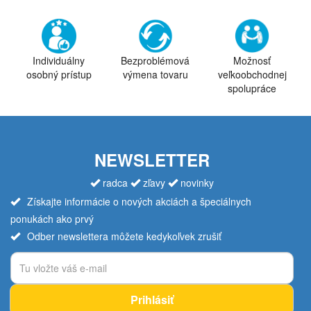
Individuálny
Bezproblémová
Možnosť
osobný prístup
výmena tovaru
veľkoobchodnej
spolupráce
NEWSLETTER
radca
zľavy
novinky
Získajte informácie o nových akciách a špeciálnych
ponukách ako prvý
Odber newslettera môžete kedykoľvek zrušiť
Prihlásiť