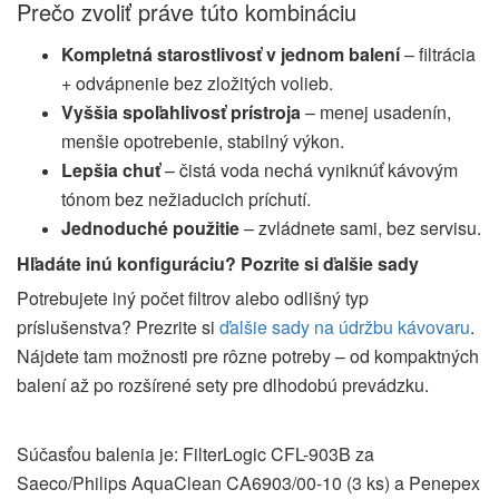
Prečo zvoliť práve túto kombináciu
Kompletná starostlivosť v jednom balení
– filtrácia
+ odvápnenie bez zložitých volieb.
Vyššia spoľahlivosť prístroja
– menej usadenín,
menšie opotrebenie, stabilný výkon.
Lepšia chuť
– čistá voda nechá vyniknúť kávovým
tónom bez nežiaducich príchutí.
Jednoduché použitie
– zvládnete sami, bez servisu.
Hľadáte inú konfiguráciu? Pozrite si ďalšie sady
Potrebujete iný počet filtrov alebo odlišný typ
príslušenstva? Prezrite si
ďalšie sady na údržbu kávovaru
.
Nájdete tam možnosti pre rôzne potreby – od kompaktných
balení až po rozšírené sety pre dlhodobú prevádzku.
Súčasťou balenia je: FilterLogic CFL-903B za
Saeco/Philips AquaClean CA6903/00-10 (3 ks) a Penepex