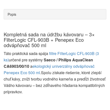
Popis
Kompletná sada na údržbu kávovaru – 3×
FilterLogic CFL-903B + Penepex Eco
odvápňovač 500 ml
Táto praktická sada spája
filtre FilterLogic CFL-903B (3
ks)
určené pre systémy
Saeco / Philips AquaClean
CA6903/00/10
a
ekologický univerzálny odvápňovač
Penepex Eco 500 ml
.Spolu získate riešenie, ktoré zlepší
chuť kávy, zníži tvorbu vodného kameňa a predĺži životnosť
Vášho kávovaru – bez zdĺhavého hľadania kompatibilných
prípravkov.