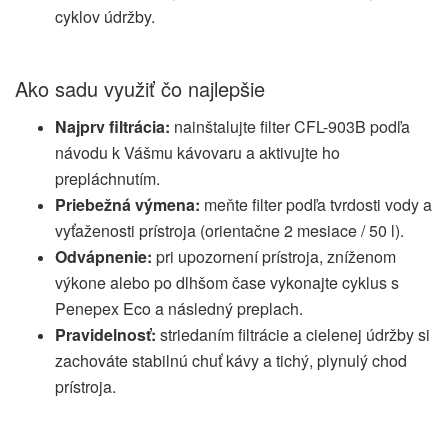
cyklov údržby.
Ako sadu využiť čo najlepšie
Najprv filtrácia:
nainštalujte filter CFL-903B podľa
návodu k Vášmu kávovaru a aktivujte ho
prepláchnutím.
Priebežná výmena:
meňte filter podľa tvrdosti vody a
vyťaženosti prístroja (orientačne 2 mesiace / 50 l).
Odvápnenie:
pri upozornení prístroja, zníženom
výkone alebo po dlhšom čase vykonajte cyklus s
Penepex Eco a následný preplach.
Pravidelnosť:
striedaním filtrácie a cielenej údržby si
zachováte stabilnú chuť kávy a tichý, plynulý chod
prístroja.