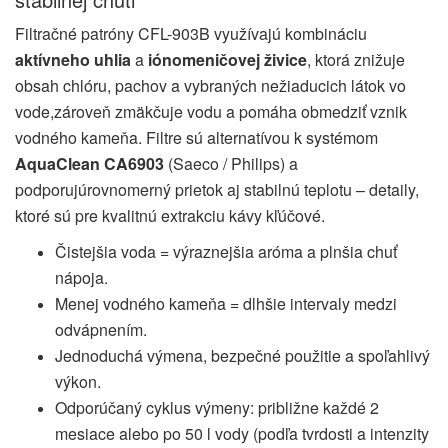
Filtračné patróny CFL-903B využívajú kombináciu
aktívneho uhlia
a
iónomeničovej živice
, ktorá znižuje
obsah chlóru, pachov a vybraných nežiaducich látok vo
vode,zároveň zmäkčuje vodu a pomáha obmedziť vznik
vodného kameňa. Filtre sú alternatívou k systémom
AquaClean CA6903
(Saeco / Philips) a
podporujúrovnomerný prietok aj stabilnú teplotu – detaily,
ktoré sú pre kvalitnú extrakciu kávy kľúčové.
Čistejšia voda = výraznejšia aróma a plnšia chuť
nápoja.
Menej vodného kameňa = dlhšie intervaly medzi
odvápnením.
Jednoduchá výmena, bezpečné použitie a spoľahlivý
výkon.
Odporúčaný cyklus výmeny: približne každé 2
mesiace alebo po 50 l vody (podľa tvrdosti a intenzity