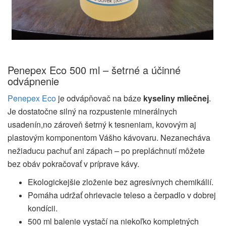
Penepex Eco 500 ml – šetrné a účinné
odvápneni
e
Penepex Eco
je odvápňovač na báze
kyseliny mliečnej
.
Je dostatočne silný na rozpustenie minerálnych
usadenín,no zároveň šetrný k tesneniam, kovovým aj
plastovým komponentom Vášho kávovaru. Nezanecháva
nežiaducu pachuť ani zápach – po prepláchnutí môžete
bez obáv pokračovať v príprave kávy.
Ekologickejšie zloženie bez agresívnych chemikálií.
Pomáha udržať ohrievacie teleso a čerpadlo v dobrej
kondícii.
500 ml balenie vystačí na niekoľko kompletných