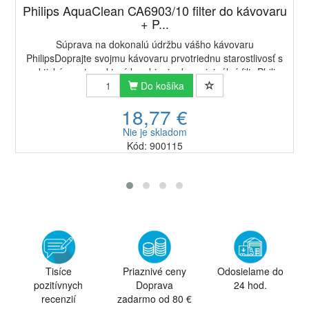
Philips AquaClean CA6903/10 filter do kávovaru
+ P...
Súprava na dokonalú údržbu vášho kávovaru
PhilipsDoprajte svojmu kávovaru prvotriednu starostlivosť s
praktickým setom, ktorý kombinuje dva originálný filtr Philips
AquaClean CA6903/10 a ekologický un...
Do košíka
18,77 €
Nie je skladom
Kód: 900115
Tisíce
Priaznivé ceny
Odosielame do
pozitívnych
Doprava
24 hod.
recenzií
zadarmo od 80 €