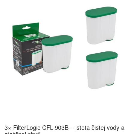
3× FilterLogic CFL-903B – istota čistej vody a
stabilnej chuti