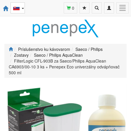
Toggle
Toggle
Togg
0
search
navigation
navi
Príslušenstvo ku kávovarom
Saeco / Philips
Zostavy
Saeco / Philips AquaClean
FilterLogic CFL-903B za Saeco/Philips AquaClean
CA6903/00-10 3 ks + Penepex Eco univerzálny odvápňovač
500 ml