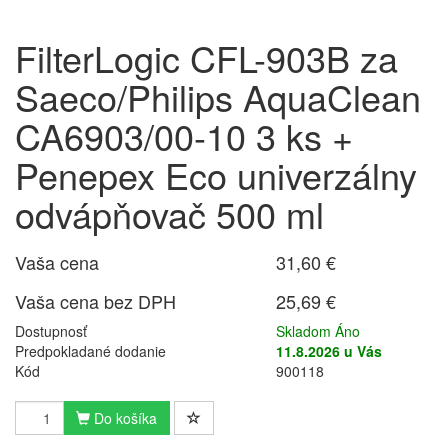
FilterLogic CFL-903B za
Saeco/Philips AquaClean
CA6903/00-10 3 ks +
Penepex Eco univerzálny
odvápňovač 500 ml
Vaša cena
31,60 €
Vaša cena bez DPH
25,69 €
Dostupnosť
Skladom Áno
Predpokladané dodanie
11.8.2026 u Vás
Kód
900118
Do košíka